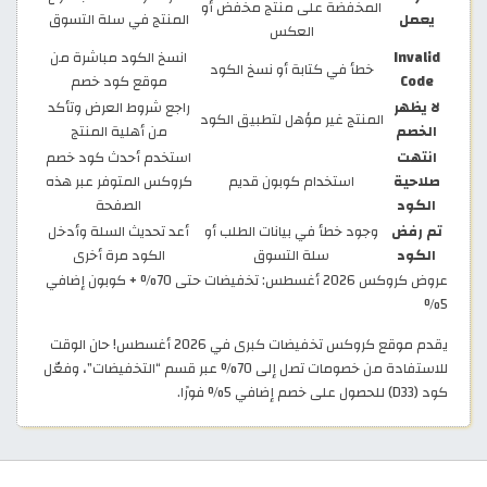
المخفضة على منتج مخفض أو
يعمل
المنتج في سلة التسوق
العكس
Invalid
انسخ الكود مباشرة من
خطأ في كتابة أو نسخ الكود
Code
موقع كود خصم
لا يظهر
راجع شروط العرض وتأكد
المنتج غير مؤهل لتطبيق الكود
الخصم
من أهلية المنتج
انتهت
استخدم أحدث كود خصم
صلاحية
استخدام كوبون قديم
كروكس المتوفر عبر هذه
الكود
الصفحة
تم رفض
وجود خطأ في بيانات الطلب أو
أعد تحديث السلة وأدخل
الكود
سلة التسوق
الكود مرة أخرى
عروض كروكس 2026 أغسطس: تخفيضات حتى 70% + كوبون إضافي
5%
يقدم موقع كروكس تخفيضات كبرى في 2026 أغسطس! حان الوقت
للاستفادة من خصومات تصل إلى 70% عبر قسم “التخفيضات”، وفعّل
كود (D33) للحصول على خصم إضافي 5% فورًا.