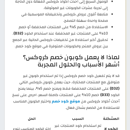
الوصول السريع إلى أحدث أكواد كروكس الفعالة دون الحاجة
إلى تجربة عشرات الكوبونات غير الموثوقة.
متابعة أقوى عروض كروكس وتخفيضاته الموسمية في
صفحة واحدة سهلة التصفح.
الاستفادة من خصم 5% على المنتجات المخفضة أو خصم
10% على المنتجات غير المخفضة عند استخدام الكود
(D32)
.
تحقيق أكبر استفادة من تخفيضات كروكس الحالية عبر الجمع
بين عروض المتجر والكوبونات المتوفرة في موقع كود خصم.
لماذا لا يعمل كوبون خصم كروكس؟
أشهر الأسباب والحلول المجربة
قد لا يتم تفعيل كود خصم كروكس إذا تم استخدام كوبون غير
متوافق مع المنتجات المختارة، حيث يعمل كوبون كروكس التالي
(D32)
على المنتجات المخفضة فقط ويمنح خصم 5%، بينما يمنح
الكود
(D33)
خصم 10% على المنتجات كاملة السعر. احرص على نسخ
أحدث أكواد كروكس من
موقع كود خصم
واختيار الكوبون المناسب
للاستفادة من الخصم بشكل فعال.
المشكلة
السبب
الحل
تم استخدام كود المنتجات غير
الكود لا
اختر الكود المناسب لنوع