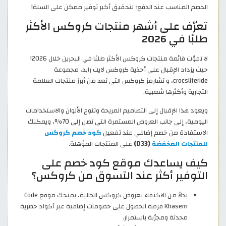
الخصم المناسب عند الدفع؛ لتحقيق أكبر توفير ممكن على السلة!
تعرّف على أشهر منتجات كروكس الأكثر
طلبًا في 2026
لا تفوّت قائمة منتجات كروكس الأكثر طلبًا في البحرين خلال 2026!
حيث يزداد الإقبال على أحذية كروكس لايت رايد، مجموعة
crocsliteride، و تشارمز كروكس التي تعد من أبرز منتجات العلامة
التجارية وأكثرها شعبية.
ويعود هذا الإقبال إلى التصاميم المريحة وتنوع الألوان والاستخدامات
اليومية، إلى جانب العروض المستمرة التي تصل إلى 70%، ويمكنك
الاستفادة من خصم إضافي عند تفعيل
كود خصم كروكس
للمنتجات المخفضة
(D33)
على المنتجات المؤهلة.
كيف يساعدك موقع كود خصم على
التوفير أكثر عند التسوق من كروكس؟
بدلاً من الاكتفاء بعروض كروكس الحالية، يمنحك موقع Code
Khasem فرصة الحصول على خصومات إضافية عبر أكواد حصرية
محدثة ومجرّبة باستمرار.