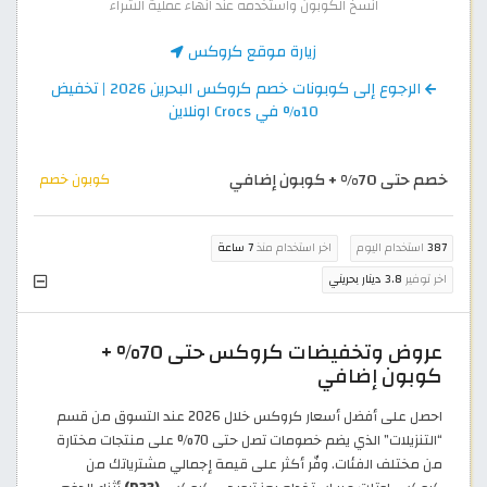
انسخ الكوبون واستخدمه عند انهاء عملية الشراء
زيارة موقع كروكس
الرجوع إلى كوبونات خصم كروكس البحرين 2026 | تخفيض
10% في Crocs اونلاين
خصم حتى 70% + كوبون إضافي
كوبون خصم
387
استخدام اليوم
اخر استخدام منذ
7 ساعة
اخر توفير
3.8 دينار بحريني
عروض وتخفيضات كروكس حتى 70% +
كوبون إضافي
احصل على أفضل أسعار كروكس خلال 2026 عند التسوق من قسم
“التنزيلات” الذي يضم خصومات تصل حتى 70% على منتجات مختارة
من مختلف الفئات. وفّر أكثر على قيمة إجمالي مشترياتك من