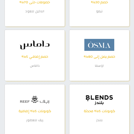
خصم 30%
خصومات حتى 70%
تيمو
الدخيل للعود
خصم يصل إلى 80%
خصم إضافي 5%
اوسما
داماس
كوبونات 5% محدثة
كوبونات 5% إضافية
بلندز
ريف للعطور