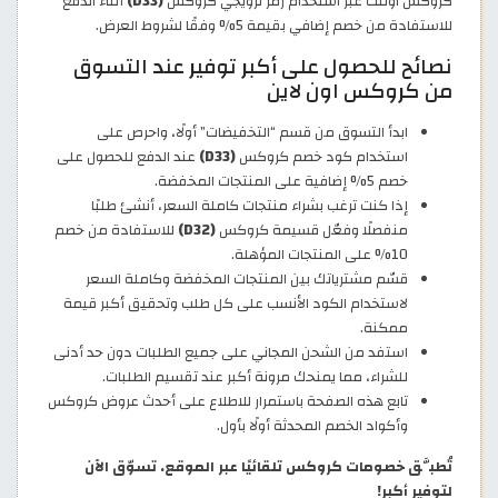
كروكس اوتلت عبر استخدام رمز ترويجي كروكس
(D33)
أثناء الدفع
للاستفادة من خصم إضافي بقيمة 5% وفقًا لشروط العرض.
نصائح للحصول على أكبر توفير عند التسوق
من كروكس اون لاين
ابدأ التسوق من قسم “التخفيضات” أولًا، واحرص على
استخدام كود خصم كروكس
(D33)
عند الدفع للحصول على
خصم 5% إضافية على المنتجات المخفضة.
إذا كنت ترغب بشراء منتجات كاملة السعر، أنشئ طلبًا
منفصلًا وفعّل قسيمة كروكس
(D32)
للاستفادة من خصم
10% على المنتجات المؤهلة.
قسّم مشترياتك بين المنتجات المخفضة وكاملة السعر
لاستخدام الكود الأنسب على كل طلب وتحقيق أكبر قيمة
ممكنة.
استفد من الشحن المجاني على جميع الطلبات دون حد أدنى
للشراء، مما يمنحك مرونة أكبر عند تقسيم الطلبات.
تابع هذه الصفحة باستمرار للاطلاع على أحدث عروض كروكس
وأكواد الخصم المحدثة أولًا بأول.
تُطبَّق خصومات كروكس تلقائيًا عبر الموقع. تسوّق الآن
لتوفير أكبر!