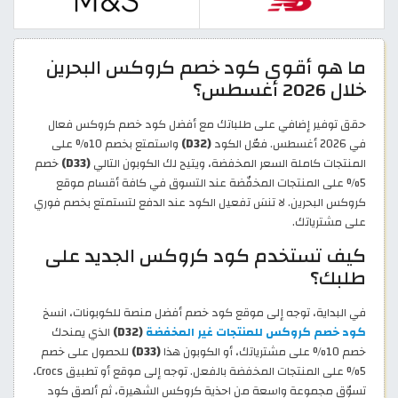
ما هو أقوى كود خصم كروكس البحرين
خلال 2026 أغسطس؟
حقق توفير إضافي على طلباتك مع أفضل كود خصم كروكس فعال
في 2026 أغسطس. فعّل الكود
(D32)
واستمتع بخصم 10% على
المنتجات كاملة السعر المخفضة، ويتيح لك الكوبون التالي
(D33)
خصم
5% على المنتجات المخفّضة عند التسوق في كافة أقسام موقع
كروكس البحرين. لا تنسَ تفعيل الكود عند الدفع لتستمتع بخصم فوري
على مشترياتك.
كيف تستخدم كود كروكس الجديد على
طلبك؟
في البداية، توجه إلى موقع كود خصم أفضل منصة للكوبونات، انسخ
كود خصم كروكس للمنتجات غير المخفضة
(D32)
الذي يمنحك
خصم 10% على مشترياتك، أو الكوبون هذا
(D33)
للحصول على خصم
5% على المنتجات المخفضة بالفعل. توجه إلى موقع أو تطبيق Crocs،
تسوّق مجموعة واسعة من احذية كروكس الشهيرة، ثم ألصق كود