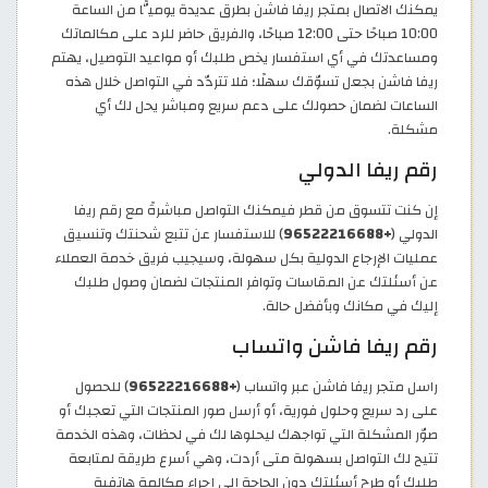
يمكنك الاتصال بمتجر ريفا فاشن بطرق عديدة يوميًّا من الساعة
10:00 صباحًا حتى 12:00 صباحًا، والفريق حاضر للرد على مكالماتك
ومساعدتك في أي استفسار يخص طلبك أو مواعيد التوصيل، يهتم
ريفا فاشن بجعل تسوّقك سهلًا؛ فلا تتردّد في التواصل خلال هذه
الساعات لضمان حصولك على دعم سريع ومباشر يحل لك أي
مشكلة.
رقم ريفا الدولي
إن كنت تتسوق من قطر فيمكنك التواصل مباشرةً مع رقم ريفا
الدولي (
+96522216688
) للاستفسار عن تتبع شحنتك وتنسيق
عمليات الإرجاع الدولية بكل سهولة، وسيجيب فريق خدمة العملاء
عن أسئلتك عن المقاسات وتوافر المنتجات لضمان وصول طلبك
إليك في مكانك وبأفضل حالة.
رقم ريفا فاشن واتساب
راسل متجر ريفا فاشن عبر واتساب (
+96522216688
) للحصول
على رد سريع وحلول فورية، أو أرسل صور المنتجات التي تعجبك أو
صوّر المشكلة التي تواجهك ليحلوها لك في لحظات، وهذه الخدمة
تتيح لك التواصل بسهولة متى أردت، وهي أسرع طريقة لمتابعة
طلبك أو طرح أسئلتك دون الحاجة إلى إجراء مكالمة هاتفية