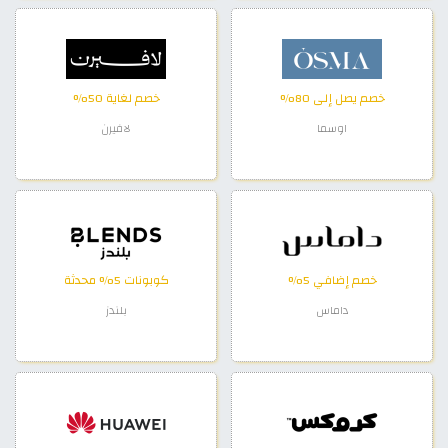
خصم يصل إلى 80%
خصم لغاية 50%
اوسما
لافيرن
خصم إضافي 5%
كوبونات 5% محدثة
داماس
بلندز