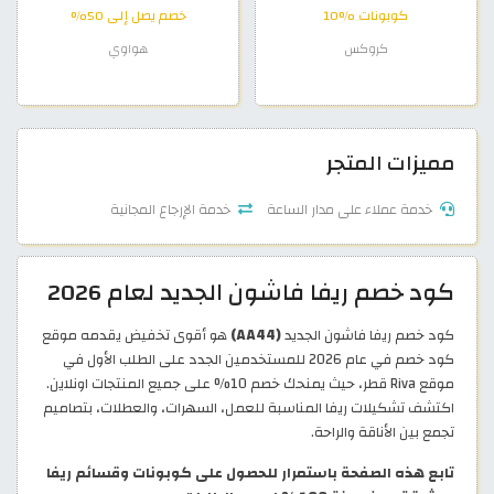
كوبونات %10
خصم يصل إلى 50%
كروكس
هواوي
مميزات المتجر
خدمة عملاء على مدار الساعة
خدمة الإرجاع المجانية
كود خصم ريفا فاشون الجديد لعام 2026
كود خصم ريفا فاشون الجديد
(AA44)
هو أقوى تخفيض يقدمه موقع
كود خصم في عام 2026 للمستخدمين الجدد على الطلب الأول في
موقع Riva قطر، حيث يمنحك خصم 10% على جميع المنتجات اونلاين.
اكتشف تشكيلات ريفا المناسبة للعمل، السهرات، والعطلات، بتصاميم
تجمع بين الأناقة والراحة.
تابع هذه الصفحة باستمرار للحصول على كوبونات وقسائم ريفا