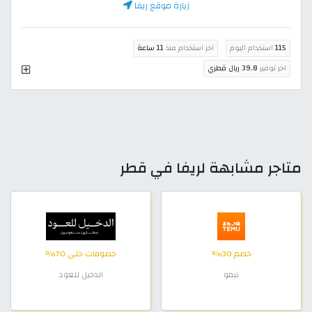
زيارة موقع ريفا
115
استخدام اليوم
اخر استخدام منذ
11 ساعة
اخر توفير
39.8 ريال قطري
متاجر مشابهة لريفا في قطر
خصم 30%
خصومات حتى 70%
تيمو
الدخيل للعود