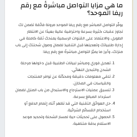
ما هي مزايا التواصل مباشرةً مع رقم
ريفا الموحد؟
يوفّر التواصل المباشر مع رقم ريفا الموحد مرونة فائقة تضمن لك
تجاوز عقبات كثيرة بسرعة واحترافية عالية بعيدًا عن الانتظار
الطويل، والاعتماد على القنوات الرسمية يمنحك ثقة كاملة في
إدارة طلبياتك وتعديلها قبل التنفيذ لضمان وصول شحنتك إلى باب
منزلك، وأبرز ما يميّز التواصل مباشرةً مع رقم ريفا:
تعديل فوري ومباشر لبيانات الطلبية قبل دخولها مرحلة
الشحن والتبديل النهائي.
تلقي معلومات دقيقة ومحدّثة عن توافر المنتجات
والقياسات في المخازن.
تنسيق عمليات الاسترجاع والاستبدال من باب المنزل لضمان
استرداد المبالغ بسرعة.
حل العوائق التقنية التي قد تظهر أثناء إتمام الدفع أو
استخدام القسائم الشرائية.
الحصول على تحديثات حية لمسار الشحنة وتحديد موعد
الاستلام بدقة متناهية.