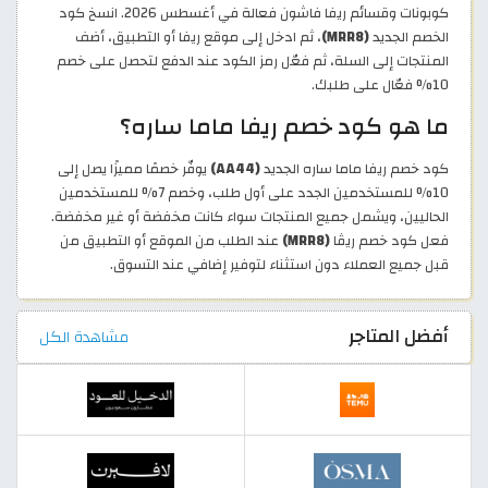
كوبونات وقسائم ريفا فاشون فعالة في أغسطس 2026. انسخ كود
الخصم الجديد
(MRR8)
، ثم ادخل إلى موقع ريفا أو التطبيق، أضف
المنتجات إلى السلة، ثم فعّل رمز الكود عند الدفع لتحصل على خصم
10% فعّال على طلبك.
ما هو كود خصم ريفا ماما ساره؟
كود خصم ريفا ماما ساره الجديد
(AA44)
يوفّر خصمًا مميزًا يصل إلى
10% للمستخدمين الجدد على أول طلب، وخصم 7% للمستخدمين
الحاليين، ويشمل جميع المنتجات سواء كانت مخفضة أو غير مخفضة.
فعل كود خصم ريڤا
(MRR8)
عند الطلب من الموقع أو التطبيق من
قبل جميع العملاء دون استثناء لتوفير إضافي عند التسوق.
أفضل المتاجر
مشاهدة الكل