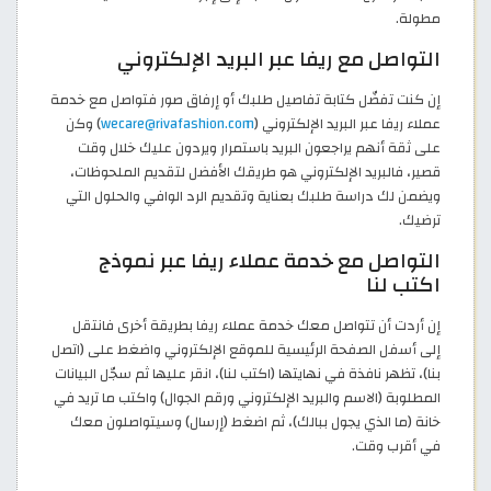
مطولة.
التواصل مع ريفا عبر البريد الإلكتروني
إن كنت تفضّل كتابة تفاصيل طلبك أو إرفاق صور فتواصل مع خدمة
عملاء ريفا عبر البريد الإلكتروني (
wecare@rivafashion.com
) وكن
على ثقة أنهم يراجعون البريد باستمرار ويردون عليك خلال وقت
قصير، فالبريد الإلكتروني هو طريقك الأفضل لتقديم الملحوظات،
ويضمن لك دراسة طلبك بعناية وتقديم الرد الوافي والحلول التي
ترضيك.
التواصل مع خدمة عملاء ريفا عبر نموذج
اكتب لنا
إن أردت أن تتواصل معك خدمة عملاء ريفا بطريقة أخرى فانتقل
إلى أسفل الصفحة الرئيسية للموقع الإلكتروني واضغط على (اتصل
بنا)، تظهر نافذة في نهايتها (اكتب لنا)، انقر عليها ثم سجّل البيانات
المطلوبة (الاسم والبريد الإلكتروني ورقم الجوال) واكتب ما تريد في
خانة (ما الذي يجول ببالك)، ثم اضغط (إرسال) وسيتواصلون معك
في أقرب وقت.