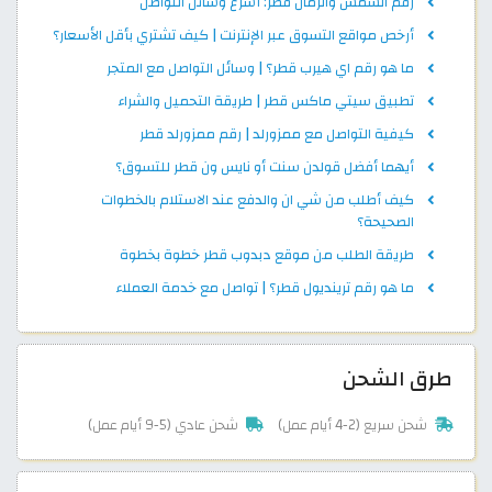
رقم الشمس والرمال قطر: أسرع وسائل التواصل
أرخص مواقع التسوق عبر الإنترنت | كيف تشتري بأقل الأسعار؟
ما هو رقم اي هيرب قطر؟ | وسائل التواصل مع المتجر
تطبيق سيتي ماكس قطر | طريقة التحميل والشراء
كيفية التواصل مع ممزورلد | رقم ممزورلد قطر
أيهما أفضل قولدن سنت أو نايس ون قطر للتسوق؟
كيف أطلب من شي ان والدفع عند الاستلام بالخطوات
الصحيحة؟
طريقة الطلب من موقع دبدوب قطر خطوة بخطوة
ما هو رقم ترينديول قطر؟ | تواصل مع خدمة العملاء
طرق الشحن
شحن سريع (2-4 أيام عمل)
شحن عادي (5-9 أيام عمل)