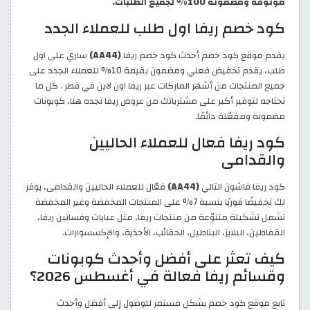
موثوقة ومضمونة 100% لجميع الطلبات.
كود خصم ريفا اول طلب للعملاء الجدد
يقدم موقع كود خصم أحدث كود خصم ريفا
(AA44)
ساري على اول
طلب، يقدم تخفيض فعلي ومضمون بقيمة 10% للعملاء الجدد على
جميع المنتجات من أشهر الماركات عبر ريفا اون لاين في قطر . كل ما
تحتاجه لتوفير أكبر على مشترياتك من عروض ريفا تجده هنا، كوبونات
مضمونة ومفعّلة دائمًا.
كود ريفا فعال للعملاء الحاليين
والقدامى
كود ريفا فاشون التالي
(AA44)
فعّال للعملاء الحاليين والقدامى، يوفر
لك تخفيضًا فوريًا بنسبة 7% على المنتجات المخفضة وغير المخفضة
تشمل تشكيلة متنوّعة من منتجات ريفا، مثل عبايات وفساتين ريفا،
القفاطين، البلايز، البناطيل، الحقائب، الأحذية، والإكسسوارات.
كيف تعثر على أفضل وأحدث كوبونات
وقسائم ريفا فعالة في أغسطس 2026؟
تابع موقع كود خصم بشكل مستمر للوصول إلى أفضل وأحدث