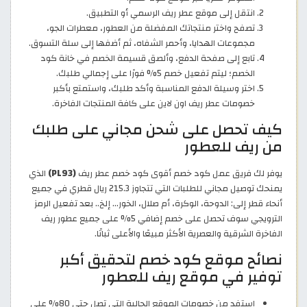
انتقل إلى موقع عطر ريف الرسمي أو التطبيق.
تصفح واختر منتجاتك المفضلة من العطور، معطرات الجو،
مجموعات الهدايا، وأحمر الشفاه، ثم أضفها إلى سلة التسوق.
تابع إلى صفحة الدفع، وألصق قسيمة الخصم في خانة كود
الخصم؛ ليتم تفعيل خصم 5% فورًا على إجمالي طلبك.
اختر وسيلة الدفع المناسبة وأكد طلبك، واستمتع بأكبر
خصومات عطر ريف اون لاين على كافة المنتجات الفاخرة.
كيف تحصل على شحن مجاني على طلبك
من ريف للعطور
يوفر لك فريق عمل كود خصم أقوى كود خصم عطر ريف
(PL93)
الذي
يمنحك توصيل مجاني للطلبات التي تتجاوز 215.3 ريال قطري في جميع
أنحاء قطر إلى: الدوحة، الوكرة، أم صلال، الخور... إلخ.. بعد تفعيل الرمز
الترويجي سوف تحصل على خصم إضافي 5% على جميع عطور ريف
الفاخرة الشرقية والعصرية الأكثر مبيعًا والأعلى ثباتًا.
نصائح موقع كود خصم لتحقيق أكبر
توفير في موقع ريف للعطور
استفد من خصومات الموقع الحالية التي تصل حتى 80% على