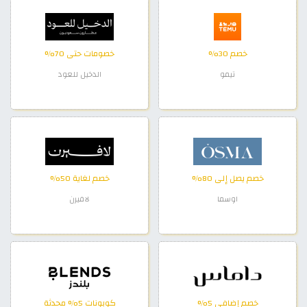
خصم 30%
خصومات حتى 70%
تيمو
الدخيل للعود
خصم يصل إلى 80%
خصم لغاية 50%
اوسما
لافيرن
خصم إضافي 5%
كوبونات 5% محدثة