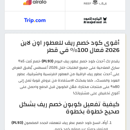
أقوى كود خصم ريف للعطور اون لاين
2026 فعال 100% في قطر
يقدم لك أحدث كود خصم عطور ريف اليوم
(PL93)
خصم ثابت 5%
ساري الصلاحية على جميع الطلبات خلال 2026 أغسطس. يُطبق العرض
على أحدث عطور ريف الراقية من العطور الفرنسية والشرقية، عطور
العود والمسك،. كما يمكنك الاستفادة من عروض قوية تصل إلى
80% على منتجات مختارة. فعّل الكوبون قبل الدفع واحصل على
أقوى تخفيض على مشترياتك!
كيفية تفعيل كوبون خصم ريف بشكل
صحيح خطوة بخطوة
أولًا، انسخ كود خصم عطر ريف للعملاء الجدد المضمون
(PL93)
المتوفر حصريًا عبر موقع كود خصم.