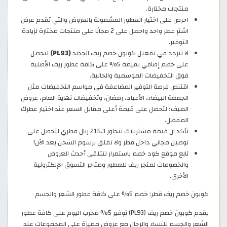
منتجات مختارة.
احرص على اختيار العطور المشمولة بالعروض والتي تقدم عرض
اشترِ عطر واحد واحصل على 2 مجانًا على منتجات مختارة لزيادة
التوفير.
لا تتردد في تفعيل كوبون خصم ريف الجديد
(PL93)
لتحصل
على خصم إضافي بقيمة 5% على كافة عطور ريف الأصلية
فوق التخفيضات الموسمية والحالية.
اقتنص فرصة التوفير المضاعفة في مواسم التخفيضات مثل
الجمعة البيضاء، الأعياد، رمضان، وتخفيضات نهاية العام، عروض
الصيف؛ لتحصل على قيمة أعلى مقابل السعر عند اختيار عطرك
المفضل.
تأكد ان قيمة مشترياتك تتجاوز 215.3 ريال قطري لتحصل على
توصيل مجاني داخل قطر ولا تقلق برسوم الشحن بعد الآن!
تابع موقع كود خصم باستمرار لتتلقى أحدث العروض
والخصومات لمتجر ريف للعطور ومتاجر التسوق الإلكترونية
الأخرى.
كوبون خصم ريف قطر: خصم 5% على كافة عطور الشعر والجسم
يقدم كوبون خصم ريف (PL93) توفير 5% مجرب اليوم على كافة عطور
الشعر والجسم للنساء والرجال مع عروض مميزة على المجموعات عند