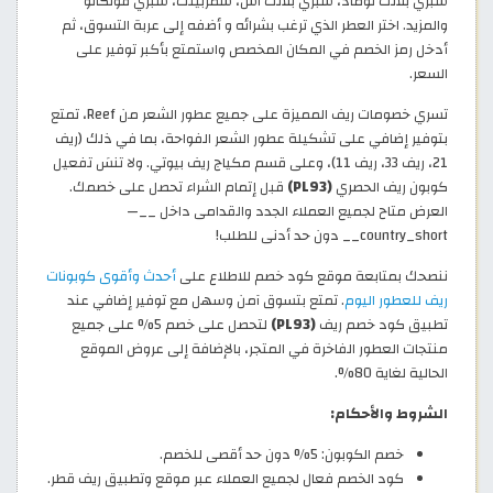
سبري بلانك نوماد، سبري بلانك آش، سمربينك، سبري فولكانو
والمزيد. اختر العطر الذي ترغب بشرائه و أضفه إلى عربة التسوق، ثم
أدخل رمز الخصم في المكان المخصص واستمتع بأكبر توفير على
السعر.
تسري خصومات ريف المميزة على جميع عطور الشعر من Reef، تمتع
بتوفير إضافي على تشكيلة عطور الشعر الفواحة، بما في ذلك (ريف
21، ريف 33، ريف 11)، وعلى قسم مكياج ريف بيوتي. ولا تنسَ تفعيل
كوبون ريف الحصري
(PL93)
قبل إتمام الشراء تحصل على خصمك.
العرض متاح لجميع العملاء الجدد والقدامى داخل __—
country_short__ دون حد أدنى للطلب!
ننصحك بمتابعة موقع كود خصم للاطلاع على
أحدث وأقوى كوبونات
ريف للعطور اليوم
. تمتع بتسوق آمن وسهل مع توفير إضافي عند
تطبيق كود خصم ريف
(PL93)
لتحصل على خصم 5% على جميع
منتجات العطور الفاخرة في المتجر، بالإضافة إلى عروض الموقع
الحالية لغاية 80%.
الشروط والأحكام:
خصم الكوبون: 5% دون حد أقصى للخصم.
كود الخصم فعال لجميع العملاء عبر موقع وتطبيق ريف قطر.