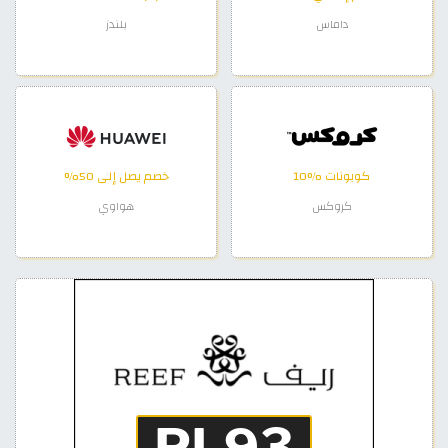
داماس
بلندز
كوبونات %10
خصم يصل إلى 50%
كروكس
هواوي