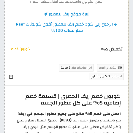
انسخ الكوبون واستخدمه عند انهاء عملية الشراء
زيارة موقع ريف للعطور
الرجوع إلى كود خصم ريف للعطور أقوى كوبونات Reef
قطر فعالة 100%
تخفيض 5%
كوبون خصم
50
استخدام اليوم
اخر استخدام منذ
3 ساعة
اخر توفير
5.8 ريال قطري
كوبون خصم ريف الحصري | قسيمة خصم
إضافية 5% على كل عطور الجسم
احصل على خصم 5% صالح على جميع عطور الجسم في ريف!
قم باستخدام كوبون خصم ريف
(PL93)
الحصري لعملاء قطر وتمتع
بأكبر تخفيض فعلي على منتجات عطور الجسم مثل: ليدي ريف،