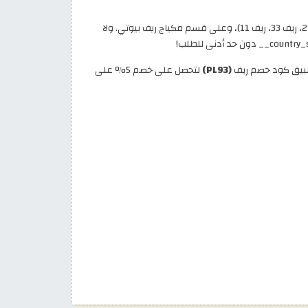
تسري خصومات ريف المميزة على جميع عطور الشعر من Reef، تمتع بتوفير إضافي على تشكيلة عطور الشعر الفواحة، بما في ذلك (ريف 21، ريف 33، ريف 11)، وعلى قسم مكياج ريف بيوتي. ولا
طبيق كود خصم ريف
(PL93)
لتحصل على خصم 5% على