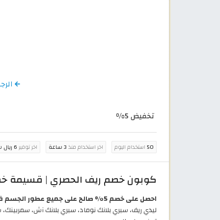
الرجوع 
تخفيض 5%
50
استخدام اليوم
اخر استخدام منذ
3 ساعة
اخر توفير
6 ريال سعودي
كوبون خصم ريف الحصري | قسيمة خصم إضافية 5% على
احصل على خصم 5% صالح على جميع عطور الجسم في ريف!
ليدي ريف، سبري بلانك نوماد، سبري بلانك آش، سمربينك، س