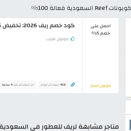
ة فعالة 100%
كود خصم ريف 2026: تخفيض 5% فعال ومجرب على عطور Reef
احصل على
خصم 5%
كوبون مجرب
456
استخدام اليوم
اخر استخدام منذ
4 ساعة
كوبون خصم
متاجر مشابهة لريف للعطور في السعودية