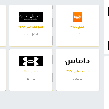
خصم 30%
خصومات حتى 70%
تيمو
الدخيل للعود
خصم إضافي 5%
خصم 30%
داماس
اندر ارمور