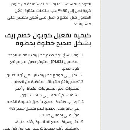
العود والمسك،. كما يمكنك الاستفادة من عروض
قوية تصل إلى 80% على منتجات مختارة. فعّل
الكوبون قبل الدفع واحصل على أقوى تخفيض على
مشترياتك!
كيفية تفعيل كوبون خصم ريف
بشكل صحيح خطوة بخطوة
أولًا، انسخ كود خصم عطر ريف للعملاء الجدد
المضمون
(PL93)
المتوفر حصريًا عبر موقع
كود خصم.
انتقل إلى موقع عطر ريف الرسمي أو التطبيق.
تصفح واختر منتجاتك المفضلة من العطور،
معطرات الجو، مجموعات الهدايا، وأحمر
الشفاه، ثم أضفها إلى سلة التسوق.
تابع إلى صفحة الدفع، وألصق قسيمة الخصم
في خانة كود الخصم؛ ليتم تفعيل خصم 5%
فورًا على إجمالي طلبك.
اختر وسيلة الدفع المناسبة وأكد طلبك،
واستمتع بأكبر خصومات عطر ريف اون لاين على