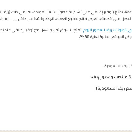
على خصمك. العرض متاح لجميع العملاء الجدد والقدامى داخل __—country_short__ دون حد أدنى للطلب!
 كوبونات ريف للعطور اليوم
. تمتع بتسوق آمن وسهل مع توفير إضافي عند ت
الموقع الحالية لغاية 80%.
 ريف السعودية.
صم ريف السعودية)