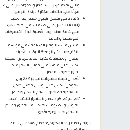
والتي تقدم عرض اشترِ عطر واحد واحصل على 2
مجانًا على منتجات مختارة لزيادة التوفير.
لا تتردد في تفعيل كوبون خصم ريف الجديد
(PL93)
لتحصل على خصم إضافي بقيمة 5%
على كافة عطور ريف الأصلية فوق التخفيضات
الموسمية والحالية.
اقتنص فرصة التوفير المضاعفة في مواسم
التخفيضات مثل الجمعة البيضاء، الأعياد،
رمضان، وتخفيضات نهاية العام، عروض الصيف؛
لتحصل على قيمة أعلى مقابل السعر عند
اختيار عطرك المفضل.
تأكد ان قيمة مشترياتك تتجاوز 222 ريال
سعودي لتحصل على توصيل مجاني داخل
السعودية ولا تقلق برسوم الشحن بعد الآن!
تابع موقع كود خصم باستمرار لتتلقى أحدث
العروض والخصومات لمتجر ريف للعطور ومتاجر
التسوق الإلكترونية الأخرى.
كوبون خصم ريف السعودية: خصم 5% على كافة
عطور الشعر والجسم