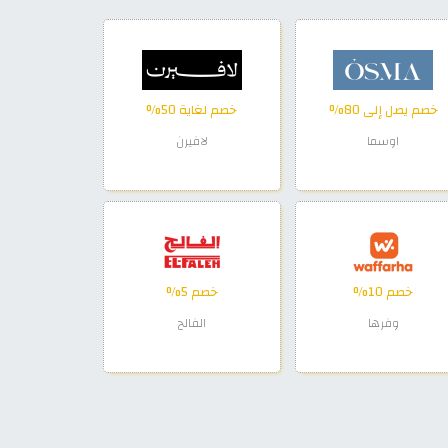
خصم يصل إلى 80%
خصم لغاية 50%
اوسما
لافيرن
خصم 10%
خصم 5%
وفرها
الفالح