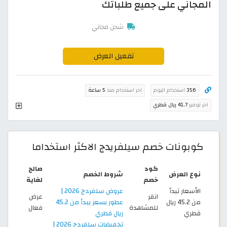
المجاني على جميع طلباتك
شحن مجاني
تفعيل العرض
356
استخدام اليوم
اخر استخدام منذ
5 ساعة
اخر توفير
41.7 ريال قطري
كوبونات خصم سيلفريدج الاكثر استخداما
كود
صالح
نوع العرض
شروط الخصم
خصم
لغاية
الأسعار تبدأ
عروض سلفردج 2026 |
انقر
عرض
من 45.2 ريال
عطور بسعر يبدأ من 45.2
للمشاهدة
فعال
قطري
ريال قطري
تخفيضات سلفردج 2026 |