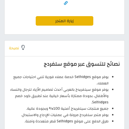
زيارة المتجر
نصيحة
نصائح للتسوق عبر موقع سلفردج
يوفر موقع Selfridges خدمة عملاء فورية تلبي احتياجات جميع
العملاء.
يوفر موقع سيلفريدج بالعربي أحدث تصاميم الأزياء للرجال والنساء
والأطفال، بجودة ممتازة بأسعار خيالية عند تطبيق كود خصم
Selfridges.
جميع منتجات سيلفريدج أصلية 100% وبجودة عالية.
يوفر متجر سلفردج مرونة في عمليات الإرجاع والاستبدال.
طرق الدفع على موقع Selfridges قطر متعددة وآمنة.