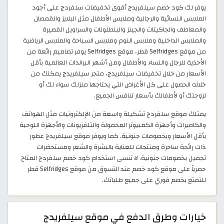
يوفر لك كود خصم سيلفريدج أقوى تخفيضات سلفردج على أجود
الملابس النسائية والرجالية وملابس الأطفال مثل البلايز والقمصان
والمعاطف والجاكيتات والجينز والبنطلونات والسراويل القصيرة
والملابس الداخلية وملابس النوم وملابس السباحة والملابس الرياضية
من موقع Selfridges قطر، موقع Selfridges يوفر تصاميم رائعة من
الأحذية للرجال والنساء والأطفال ومن أشهر البراندات العالمية بأقل
الأسعار من خلال تخفيضات سيلفريدج، متجر سيلفريدج يمكنك من
خلاله الحصول على كل الأغراض التي يحتاجها منزلك سواء لك أو
لزوجتك أو لأطفالك بأسعار تنافس الجميع.
يمتلك موقع سلفردج تشكيلة واسعة من الإلكترونيات مثل الهواتف
والكاميرات وأجهزة الكمبيوتر المحمولة والتلفزيونات والأجهزة اللوحية
بأقل الأسعار وبخصومات جنونية. كما ويوفر موقع سيلفريدج عطور
ذات رائحة ساحرة ومنتجات للعناية بالبشرة والشعر ومستحضرات
تجميل بخصومات جنونية. لا تنسى استخدام كود خصم سلفردج المتاح
حصرياً على موقع كود خصم عند التسوق من موقع Selfridges قطر
للتمتع بخصم فوري على جميع طلباتك. ​
خيارات وطرق الدفع في موقع سيلفريدج