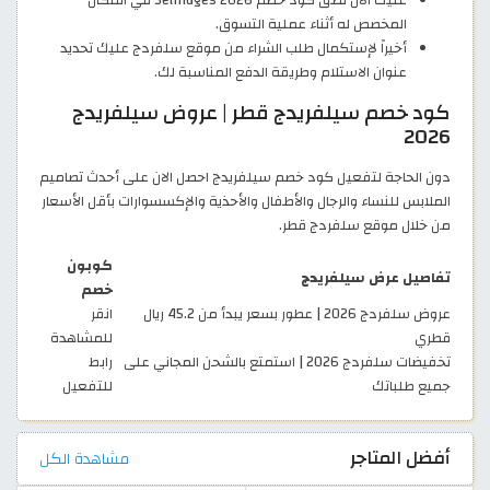
عليك الآن لصق كود خصم Selfridges 2026 في المكان
المخصص له أثناء عملية التسوق.
أخيراً لإستكمال طلب الشراء من موقع سلفردج عليك تحديد
عنوان الاستلام وطريقة الدفع المناسبة لك.
كود خصم سيلفريدج قطر | عروض سيلفريدج
2026
دون الحاجة لتفعيل كود خصم سيلفريدج احصل الان على أحدث تصاميم
الملابس للنساء والرجال والأطفال والأحذية والإكسسوارات بأقل الأسعار
من خلال موقع سلفردج قطر.
كوبون
تفاصيل عرض سيلفريدج
خصم
عروض سلفردج 2026 | عطور بسعر يبدأ من 45.2 ريال
انقر
قطري
للمشاهدة
تخفيضات سلفردج 2026 | استمتع بالشحن المجاني على
رابط
جميع طلباتك
للتفعيل
أفضل المتاجر
مشاهدة الكل