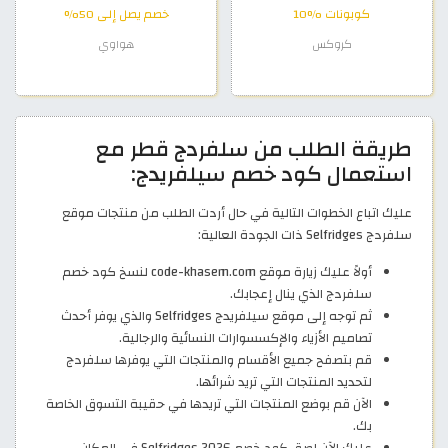
كوبونات %10
خصم يصل إلى 50%
كروكس
هواوي
طريقة الطلب من سلفردج قطر مع
استعمال كود خصم سيلفريدج:
عليك اتباع الخطوات التالية في حال أردت الطلب من منتجات موقع
سلفردج Selfridges ذات الجودة العالية:
أولاً عليك زيارة موقع code-khasem.com لنسخ كود خصم
سلفردج الذي ينال إعجابك.
ثم توجه إلى موقع سيلفريدج Selfridges والذي يوفر أحدث
تصاميم الأزياء والإكسسوارات النسائية والرجالية.
قم بتصفح جميع الأقسام والمنتجات التي يوفرها سلفردج
لتحديد المنتجات التي تريد شرائها.
الآن قم بوضع المنتجات التي تريدها في حقيبة التسوق الخاصة
بك.