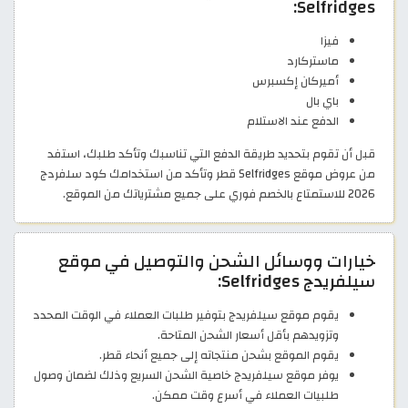
Selfridges:
فيزا
ماستركارد
أميركان إكسبرس
باي بال
الدفع عند الاستلام
قبل أن تقوم بتحديد طريقة الدفع التي تناسبك وتأكد طلبك، استفد
من عروض موقع Selfridges قطر وتأكد من استخدامك كود سلفردج
2026 للاستمتاع بالخصم فوري على جميع مشترياتك من الموقع.
خيارات ووسائل الشحن والتوصيل في موقع
سيلفريدج Selfridges:
يقوم موقع سيلفريدج بتوفير طلبات العملاء في الوقت المحدد
وتزويدهم بأقل أسعار الشحن المتاحة.
يقوم الموقع بشحن منتجاته إلى جميع أنحاء قطر.
يوفر موقع سيلفريدج خاصية الشحن السريع وذلك لضمان وصول
طلبيات العملاء في أسرع وقت ممكن.