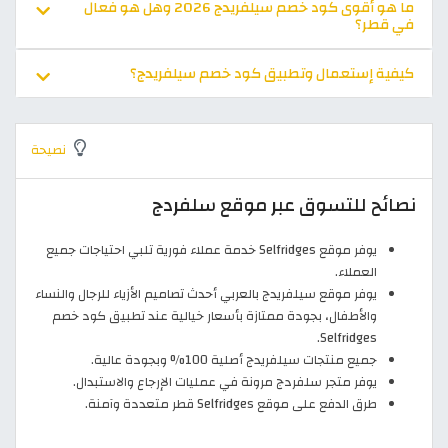
ما هو أقوى كود خصم سيلفريدج 2026 وهل هو فعال
في قطر؟
كيفية إستعمال وتطبيق كود خصم سيلفريدج؟
نصيحة
نصائح للتسوق عبر موقع سلفردج
يوفر موقع Selfridges خدمة عملاء فورية تلبي احتياجات جميع
العملاء.
يوفر موقع سيلفريدج بالعربي أحدث تصاميم الأزياء للرجال والنساء
والأطفال، بجودة ممتازة بأسعار خيالية عند تطبيق كود خصم
Selfridges.
جميع منتجات سيلفريدج أصلية 100% وبجودة عالية.
يوفر متجر سلفردج مرونة في عمليات الإرجاع والاستبدال.
طرق الدفع على موقع Selfridges قطر متعددة وآمنة.