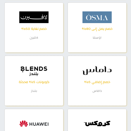
خصم يصل إلى 80%
خصم لغاية 50%
اوسما
لافيرن
خصم إضافي 5%
كوبونات 5% محدثة
داماس
بلندز