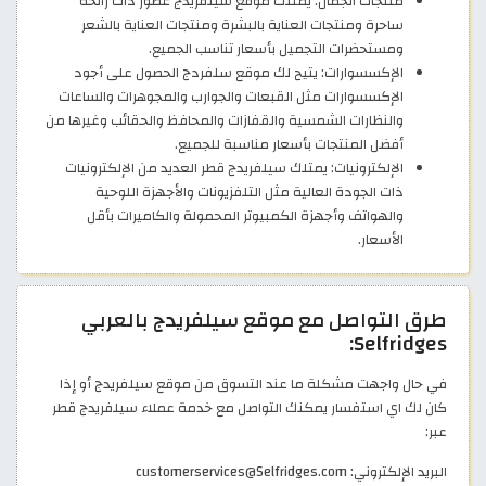
منتجات الجمال: يمتلك موقع سيلفريدج عطور ذات رائحة
ساحرة ومنتجات العناية بالبشرة ومنتجات العناية بالشعر
ومستحضرات التجميل بأسعار تناسب الجميع.
الإكسسوارات: يتيح لك موقع سلفردج الحصول على أجود
الإكسسوارات مثل القبعات والجوارب والمجوهرات والساعات
والنظارات الشمسية والقفازات والمحافظ والحقائب وغيرها من
أفضل المنتجات بأسعار مناسبة للجميع.
الإلكترونيات: يمتلك سيلفريدج قطر العديد من الإلكترونيات
ذات الجودة العالية مثل التلفزيونات والأجهزة اللوحية
والهواتف وأجهزة الكمبيوتر المحمولة والكاميرات بأقل
الأسعار.
طرق التواصل مع موقع سيلفريدج بالعربي
Selfridges:
في حال واجهت مشكلة ما عند التسوق من موقع سيلفريدج أو إذا
كان لك اي استفسار يمكنك التواصل مع خدمة عملاء سيلفريدج قطر
عبر:
البريد الإلكتروني: customerservices@Selfridges.com