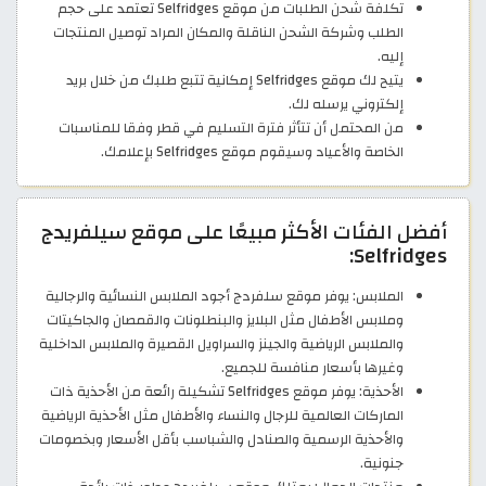
تكلفة شحن الطلبات من موقع Selfridges تعتمد على حجم
الطلب وشركة الشحن الناقلة والمكان المراد توصيل المنتجات
إليه.
يتيح لك موقع Selfridges إمكانية تتبع طلبك من خلال بريد
إلكتروني يرسله لك.
من المحتمل أن تتأثر فترة التسليم في قطر وفقا للمناسبات
الخاصة والأعياد وسيقوم موقع Selfridges بإعلامك.
أفضل الفئات الأكثر مبيعًا على موقع سيلفريدج
Selfridges:
الملابس: يوفر موقع سلفردج أجود الملابس النسائية والرجالية
وملابس الأطفال مثل البلايز والبنطلونات والقمصان والجاكيتات
والملابس الرياضية والجينز والسراويل القصيرة والملابس الداخلية
وغيرها بأسعار منافسة للجميع.
الأحذية: يوفر موقع Selfridges تشكيلة رائعة من الأحذية ذات
الماركات العالمية للرجال والنساء والأطفال مثل الأحذية الرياضية
والأحذية الرسمية والصنادل والشباسب بأقل الأسعار وبخصومات
جنونية.