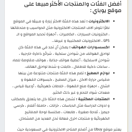
أفضل الفئات والمنتجات الأكثر مبيعا على
موقع يوباي :
الالكترونيات :
تعد هذه الفئة الاكثر زيارة و مبيعًا في الموقع
نظرًا لتوفر آلاف المنتجات الالكترونية مثل الحواسيب و ملحقاتها
، الكترونيات السيارات ، الكاميرات ، أجهزة تحديد المواقع و الـ
GPS ، الالكترونيات المكتبية و غيرها…
اكسسوارات الهواتف :
يمكن أن تجد في هذه الفئة كل
لواحق الهواتف من شواحن سلكية ، شرائح ذاكرة خارجية ،
شواحن لاسلكية ، أغطية هواتف جذابة ، هواتف مقاومة للماء
، ساعات ذكية للاطفال ، كابلات و شنط لواحق الهاتف.
لوازم المطبخ :
تضم هذه الفئة منتجات متنوعة من بينها
مقياس حرارة الاكل ، ميزان المطبخ ، كبسولات القهوة و
الشاي ، اجهزة صنع القهوة ، خلاطات كهربائية ، أوعية قياس ،
معدات شواء اللحم و غير ذلك الكثير.
المنتجات المكتبية :
تشمل هذه الفئة كل ما يتعلق بالمكاتب
و ادوات الدراسة مثل الدباسات ، خزانات ، حاملة أقلام ، كرسي
جيمرز ، ثلاجة صغيرة ، طابعات ، مكنسة لوحة المفاتيح
الكهربائية و منتجات اخرى فعالة تحل العديد من المشاكل.
يعتبر موقع Ubuy من أضخم المتاجر الالكترونية في السعودية حيث