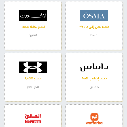
خصم يصل إلى 80%
خصم لغاية 50%
اوسما
لافيرن
خصم إضافي 5%
خصم 30%
داماس
اندر ارمور