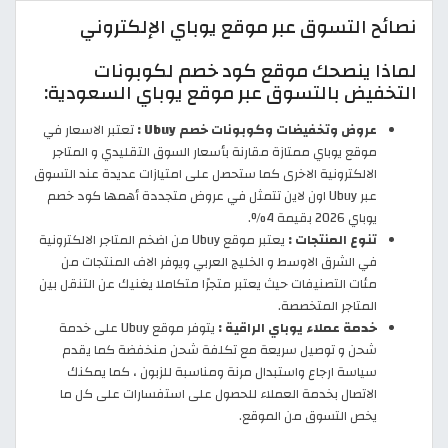
نصائح التسوق عبر موقع يوباي الإلكتروني
لماذا ينصحك موقع كود خصم لكوبونات
التخفيض بالتسوق عبر موقع يوباي السعودية:
عروض وتخفيضات وكوبونات خصم Ubuy :
تعتبر الاسعار في
موقع يوباي ممتازة مقارنة بأسعار السوق التقليدي و المتاجر
الالكترونية الاخرى كما ستحصل على امتيازات عديدة عند التسوق
عبر Ubuy اون لاين تتمثل في عروض متجددة أهمها كود خصم
يوباي 2026 بقيمة 4%.
تنوع المنتجات :
يعتبر موقع Ubuy من اضخم المتاجر الالكترونية
في الشرق الاوسط و الخليج العربي ويوفر الاف المنتجات من
مئات التصنيفات حيث يعتبر متجرًا متكاملا يغنيك عن التنقل بين
المتاجر المتخصصة.
خدمة عملاء يوباي الراقية :
يتوفر موقع Ubuy على خدمة
شحن و توصيل سريعة مع تكلفة شحن منخفضة كما يقدم
سياسة ارجاع واستبدال مرنة ومناسبة للزبون ، كما يمكنك
الاتصال بخدمة العملاء للحصول على استفسارات على كل ما
يخص التسوق من الموقع.