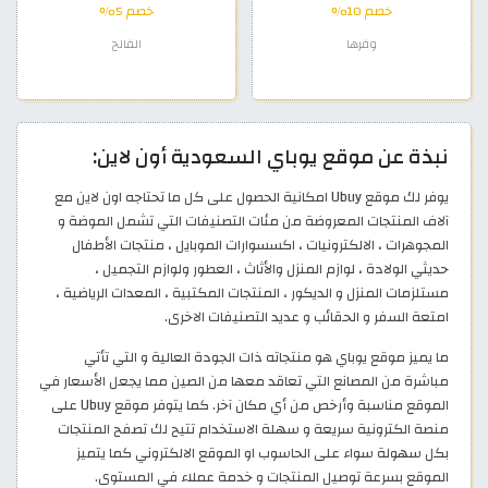
خصم 10%
خصم 5%
وفرها
الفالح
نبذة عن موقع يوباي السعودية أون لاين:
يوفر لك موقع Ubuy امكانية الحصول على كل ما تحتاجه اون لاين مع
آلاف المنتجات المعروضة من مئات التصنيفات التي تشمل الموضة و
المجوهرات ، الالكترونيات ، اكسسوارات الموبايل ، منتجات الأطفال
حديثي الولادة ، لوازم المنزل والأثاث ، العطور ولوازم التجميل ،
مستلزمات المنزل و الديكور ، المنتجات المكتبية ، المعدات الرياضية ،
امتعة السفر و الحقائب و عديد التصنيفات الاخرى.
ما يميز موقع يوباي هو منتجاته ذات الجودة العالية و التي تأتي
مباشرة من المصانع التي تعاقد معها من الصين مما يجعل الأسعار في
الموقع مناسبة وأرخص من أي مكان آخر. كما يتوفر موقع Ubuy على
منصة الكترونية سريعة و سهلة الاستخدام تتيح لك تصفح المنتجات
بكل سهولة سواء على الحاسوب او الموقع الالكتروني كما يتميز
الموقع بسرعة توصيل المنتجات و خدمة عملاء في المستوى.