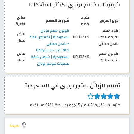
كوبونات خصم يوباي الاكثر استخداما
كود
صالح
نوع العرض
شروط الخصم
خصم
لغاية
كود خصم
كوبون خصم يوباي
عرض
بقيمة ٤% +
UBUD248
السعودية | تخفيض 4%
فعال
شحن مجاني
+ شحن مجاني
4% كود خصم Ubuy
كوبون خصم
عرض
UBUD248
السعودية | شامل كافة
بقيمة ٤%
فعال
منتجات موقع يوباي
تقييم الزبائن لمتجر يوباي في السعودية
متوسط التقييم: 4.7 من 5 نجوم بواسطة 2781 مستخدم
نصيحة