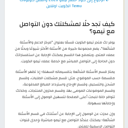
Temu الكويت اونلاين
كيف تجد حلًا لمشكلتك دون التواصل
مع تيمو؟
يوفر لك متجر تيمو الكويت قسمًا بعنوان "مركز الدعم والأسئلة
الشائعة"، يضم مجموعة كبيرة من الأسئلة الأكثر شيوعًا وبحثًا من
عملاء المتجر، وبتصفح هذا القسم يمكنك الإجابة عن استفساراتك
دون الحاجة إلى التواصل المباشر مع خدمة عملاء تيمو الكويت.
يمتاز قسم الأسئلة الشائعة بتقسيماته السهلة؛ إذ تظهر الأسئلة
مقسمة حسب الموضوع، مثل: قسم مشكلات الطلبات، وقسم
الشحن والتسليم، وقسم الإرجاع واسترداد المبالغ المدفوعة،
وقسم الموضوعات الموصى بها، وقسم مخزون المنتجات، وكذلك
تتوافر خانة للبحث أعلى الصفحة لتسهيل الوصول إلى الأسئلة
وإجاباتها بسهولة.
وإن عجزت عن الوصول إلى الإجابة عن أسئلتك في قسم الأسئلة
الشائعة؛ يمكنك عندئذ التواصل مع تيمو مباشرة بإحدى قنوات
التواصل الرسمية للمتجر.