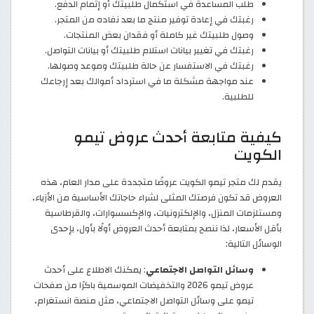
طلب المساعدة في استكمال طلبيتك أو إتمام الدفع.
رغبتك في إعادة توفير منتج ما بعد نفاده من المتجر.
وصول طلبيتك غير كاملة أو فقدان بعض المنتجات.
رغبتك في تغيير بيانات استلام طلبيتك أو بيانات التواصل.
رغبتك في الاستفسار عن حالة طلبيتك وموعد وصولها.
عند مواجهة مشكلة ما في استرداد أموالك بعد إرجاعك
للطلبية.
كيفية متابعة أحدث عروض تيمو
الكويت
يقدم لك متجر تيمو الكويت عروضًا متجددة على مدار العام، هذه
العروض قد تكون فرصتك المثلى لشراء حاجاتك الأساسية من الأزياء،
ومستلزمات المنزل، والإلكترونيات، والإكسسوارات، والقرطاسية
بأقل الأسعار، لذا ننصح بمتابعة أحدث العروض أولًا بأول، بإحدى
الوسائل التالية:
وسائل التواصل الاجتماعي
: يمكنك الاطلاع على أحدث
عروض تيمو 2026 والتخفيضات الموسمية باكرًا من صفحات
تيمو على وسائل التواصل الاجتماعي، مثل منصة انستغرام،