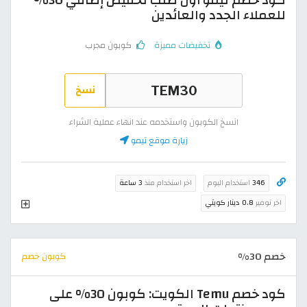
كود خصم تيمو أول طلب تخفيض إضافي 30%
للعملاء الجدد والعائدين
تخفيضات مميزة
كوبون مجرب
نسخ
انسخ الكوبون واستخدمه عند انهاء عملية الشراء
زيارة موقع تيمو
346
استخدام اليوم
اخر استخدام منذ
3 ساعة
اخر توفير
0.8 دينار كويتي
خصم 30%
كوبون خصم
كود خصم Temu الكويت: كوبون 30% على