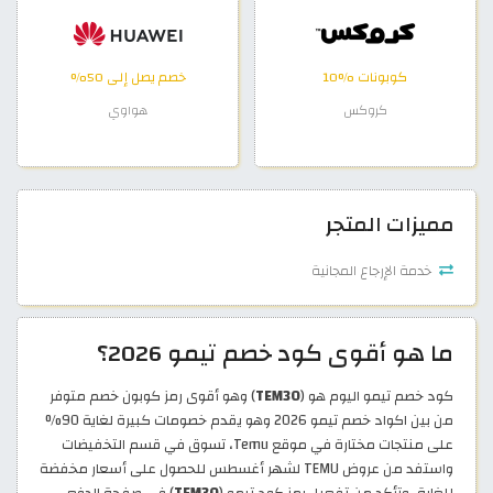
كوبونات %10
خصم يصل إلى 50%
كروكس
هواوي
مميزات المتجر
خدمة الإرجاع المجانية
ما هو أقوى كود خصم تيمو 2026؟
كود خصم تيمو اليوم هو (
TEM30
) وهو أقوى رمز كوبون خصم متوفر
من بين اكواد خصم تيمو 2026 وهو يقدم خصومات كبيرة لغاية 90%
على منتجات مختارة في موقع Temu، تسوق في قسم التخفيضات
واستفد من عروض TEMU لشهر أغسطس للحصول على أسعار مخفضة
للغاية، وتأكد من تفعيل رمز كود تيمو (
TEM30
) في صفحة الدفع