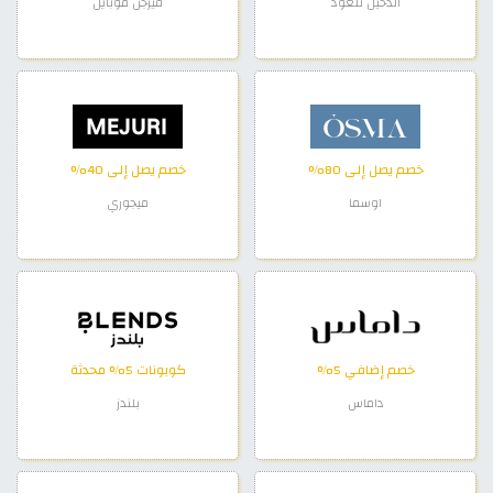
الدخيل للعود
فيرجن موبايل
خصم يصل إلى 80%
خصم يصل إلى 40%
اوسما
ميجوري
خصم إضافي 5%
كوبونات 5% محدثة
داماس
بلندز