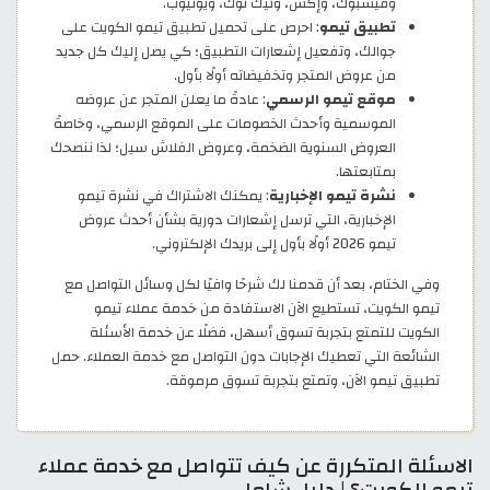
وفيسبوك، وإكس، وتيك توك، ويوتيوب.
تطبيق تيمو
: احرص على تحميل تطبيق تيمو الكويت على
جوالك، وتفعيل إشعارات التطبيق؛ كي يصل إليك كل جديد
من عروض المتجر وتخفيضاته أولًا بأول.
موقع تيمو الرسمي
: عادةً ما يعلن المتجر عن عروضه
الموسمية وأحدث الخصومات على الموقع الرسمي، وخاصةً
العروض السنوية الضخمة، وعروض الفلاش سيل؛ لذا ننصحك
بمتابعتها.
نشرة تيمو الإخبارية
: يمكنك الاشتراك في نشرة تيمو
الإخبارية، التي ترسل إشعارات دورية بشأن أحدث عروض
تيمو 2026 أولًا بأول إلى بريدك الإلكتروني.
وفي الختام، بعد أن قدمنا لك شرحًا وافيًا لكل وسائل التواصل مع
تيمو الكويت، تستطيع الآن الاستفادة من خدمة عملاء تيمو
الكويت للتمتع بتجربة تسوق أسهل، فضلًا عن خدمة الأسئلة
الشائعة التي تعطيك الإجابات دون التواصل مع خدمة العملاء. حمل
تطبيق تيمو الآن، وتمتع بتجربة تسوق مرموقة.
الاسئلة المتكررة عن كيف تتواصل مع خدمة عملاء
تيمو الكويت؟ | دليل شامل