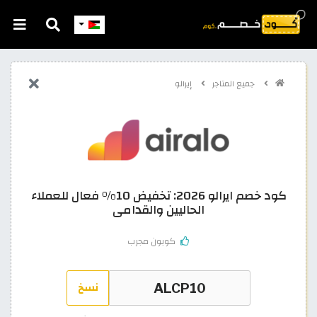
جميع المتاجر
إيرالو
كود خصم ايرالو 2026: تخفيض 10% فعال للعملاء
الحاليين والقدامى
كوبون مجرب
نسخ