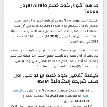
ما هو أقوى كود خصم Airalo الاردن
2026؟
اكتشف أحدث عروض Airalo عبر موقع كود خصم الآن! واحصل على
تخفيض 15% باستخدام كود خصم Airalo
(ALCP15)
على أول طلب
للعملاء الجدد، كما يمكنك الاستفادة من خصم 10% إذا كنت عميلًا
قائمًا عند تفعيل الرمز الترويجي
(ALCP10)
على الطلبات اللاحقة في
2026 في ايرالو الاردن!
استكشف أحدث عروض Airalo المتجددة عبر موقع كود خصم، واستفد
من باقات eSIM بأسعار أوفر تناسب جميع رحلاتك. اختر الباقة التي تلائم
وجهتك، ثم أضف كود الخصم عند الدفع لتحصل على توفير إضافي،
وتبقى متصلاً بالإنترنت بتكلفة أقل أينما سافرت!
كيفية تفعيل كود خصم ايرالو على اول
طلب شريحة إلكترونية eSIM
ابدأ بزيارة صفحة كوبونات خصم Airalo الاردن على
موقع كود
خصم
، ثم قم بنسخ الرمز
(ALCP15)
للعملاء الجدد أو
(ALCP10)
للحاليين.
انتقل بعدها إلى موقع أو تطبيق Airalo واستعرض باقات eSIM