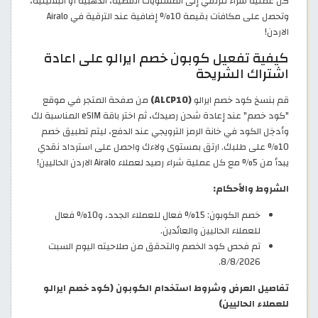
كل عملية شراء لترتقي إلى المستويات الفضية، الذهبية أو البلاتينية،
وتحصل على مكافآت بقيمة 10% إضافية عند الترقية في Airalo
الاردن!
كيفية تفعيل كوبون خصم ايرالو على اعادة
اشتراك الشريحة
قم بنسخ كود خصم ايرالو
(ALCP10)
من صفحة المتجر في موقع
"كود خصم" عند إعادة شحن رصيدك، ثم اختر باقة eSIM المناسبة لك
وأدخِل الكود في خانة الرمز الترويجي عند الدفع، ليتم تطبيق خصم
10% على طلبك. ارتق بمستوى ولاءك واحصل على استرداد نقدي
يبدأ من 5% مع كل عملية شراء رصيد لعملاء Airalo الاردن الحاليين!
الشروط والأحكام:
خصم الكوبون: 15% فعال للعملاء الجدد، و10% فعال
للعملاء الحاليين والعائدين.
تم فحص كود الخصم والتحقق من صلاحيته اليوم السبت
8/8/2026.
تفاصيل العرض وشروط استخدام الكوبون (كود خصم ايرالو
للعملاء الحاليين)