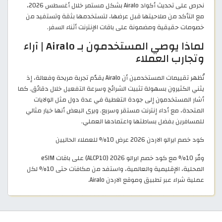
نحرص على تحديث أكواد Airalo بشكل مستمر خلال أغسطس 2026،
مع التأكد من صلاحيتها قبل عرضها، لتستخدمها بثقة وتستفيد من
خصومات حقيقية ومضمونة على باقات الإنترنت أثناء السفر.
لماذا يوصي المستخدمون بـ Airalo | آراء
وتجارب العملاء
تُظهر تقييمات المستخدمين أن Airalo يقدّم تجربة مريحة وفعالة، إذ
يثني الكثيرون بسهولة تثبيت الشرائح وسرعة التفعيل خلال دقائق. كما
أشار المستخدمون إلى جودة التغطية في عدة دول مثل الولايات
المتحدة، مع أداء إنترنت مستقر وسريع. ويرى البعض أنها خيار مثالي
للمسافرين بفضل بساطتها واعتمادها العملي.
كود خصم ايرالو الاردن 2026 عرض 10% للعملاء الحاليين
وفّر 10% مع كود خصم ايرالو 2026 (ALCP10) على باقات eSIM
المحلية، الإقليمية والعالمية، واستفد من مكافآت حتى 10% لكل
عملية شراء عبر تطبيق وموقع الاردن Airalo.