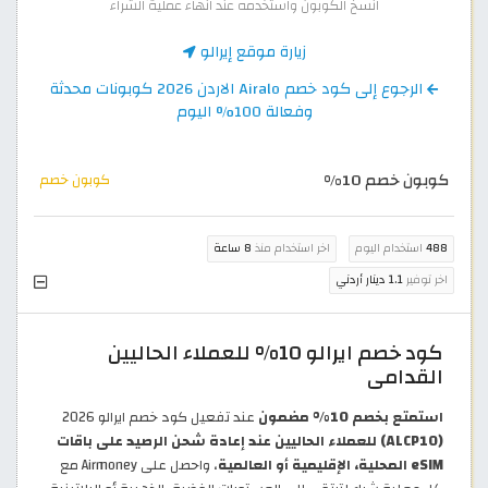
انسخ الكوبون واستخدمه عند انهاء عملية الشراء
زيارة موقع إيرالو
الرجوع إلى كود خصم Airalo الاردن 2026 كوبونات محدثة
وفعالة 100% اليوم
كوبون خصم 10%
كوبون خصم
488
استخدام اليوم
اخر استخدام منذ
8 ساعة
اخر توفير
1.1 دينار أردني
كود خصم ايرالو 10% للعملاء الحاليين
القدامى
استمتع بخصم 10% مضمون
عند تفعيل كود خصم ايرالو 2026
(ALCP10) للعملاء الحاليين عند إعادة شحن الرصيد على باقات
eSIM المحلية، الإقليمية أو العالمية
، واحصل على Airmoney مع