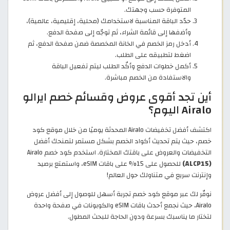
المتوفرة حسب وجهتك.
حدّد الباقة المناسبة لاستخدامك (محلية، إقليمية، عالمية)،
وأضفها إلى قائمة الشراء، ثم توجّه إلى صفحة الدفع.
أدخل رمز الخصم في الخانة المخصصة ضمن صفحة الدفع، ثم
اضغط لتطبيقه على الطلب.
أكمل خطوات الدفع وأكّد الطلب ليتم تفعيل الباقة
والاستفادة من الخصم مباشرة.
أين تجد أقوى عروض وقسائم خصم ايرالو
Airalo اليوم؟
اكتشف أفضل تخفيضات Airalo المحدثة يوميًا من خلال موقع كود
خصم، حيث يتم تحديث أكواد الخصم بشكل مستمر لتمنحك أفضل
التخفيضات والعروض على باقتك المختارة. استخدم كود خصم Airalo
(ALCP15)
للحصول على 15% على باقات eSIM، واستمتع برصيد
وإنترنت سريع في متناولك حول العالم!
نوفّر لك عبر موقع كود خصم تجربة أسهل للوصول إلى أفضل عروض
Airalo، حيث نجمع أحدث باقات eSIM والكوبونات في صفحة واحدة
لتختار ما يناسبك بسرعة ودون الحاجة للبحث المطول.