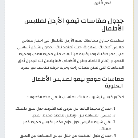
قدم لأخرى.
جدول مقاسات تيمو الأردن لملابس
الأطفال
تساعدك جداول مقاسات تيمو الأردن للأطفال في اختيار مقاس
ملابس أطفالك بسهولة، حيث تعتمد تلك الجداول بشكل أساسي
على عمر طفلك وما يقابله من أبعاد، مثل محيط الصدر، ومحيط
الخصر، وارتفاع القامة، وطول الأكمام، كما يضمن لك الجدول أدق
المقاسات التي تمنح طفلك راحة وحرية حركة تتناسب مع عمره.
مقاسات موقع تيمو لملابس الأطفال
العلوية
لاختيار قياس تيشيرت طفلك المناسب اتبعي هذه الخطوات:
حددي محيط الياقة عن طريق لف الشريط حول عنق طفلك.
قيسي المسافة بين الإبطين لتحديد محيط الصدر.
لفي شريط القياس حول حزام الخصر لقياس محيط خصر
طفلك.
حددي طول القطعة من خلال قياس المسافة بين العنق