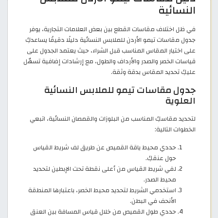
النسائية
في ظل اختلاف مقاسات القطع بين بعض العلامات التجارية، يوفر
جدول مقاسات تيمو الأردن للملابس النسائية دليلًا دقيقًا يساعدكِ
على اختيار المقاس المناسب قبل الشراء، حيث يعتمد الجدول على
قياسات الخصر والصدر والأرداف والطول، مع إرشادات إضافية تسهّل
عليكِ تحديد المقاس بدقة وثقة.
جدول مقاسات تيمو للملابس النسائية
العلوية
لتحديد مقاسكِ المناسب من البلوزات والقمصان النسائية، اتبعي
الخطوات التالية:
حددي محيط ياقة القميص عن طريق لف شريط القياس
حول عنقكِ.
لفي شريط القياس من أعلى نقطة تحت الإبطين لتحديد
محيط الصدر.
استخدمي الشريط لتحديد محيط الخصر، باعتبارها المنطقة
الأنحف في البطن.
حددي طول القميص من خلال قياس المسافة بين العنق