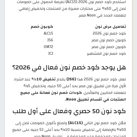
استخدم كود خصم نون 2026 (ALC15) لفرصة الحصول على خصومات
تصل إلى 50% على مختارات مميزة من المنتجات وتخفيض إضافي
للعملاء الجدد في Noon مصر.
تفاصيل عرض نون
كوبون خصم
كود خصم نون 2026
ALC15
كوبون خصم نون مصر
JS6
كوبون خصم نون مصر
OM72
كود خصم نون المشاهير
JC3
هل يوجد كود خصم نون فعال في 2026؟
نعم، كود خصم نون 2026 هذا
(JS6)
يقدم
تخفيض 10%
عند الشراء
لأول مرة من تطبيق نون مصر بحد أعلى 50 جنيه، وتخفيض 5%
للعملاء الحاليين والعائدين.
كودات خصم نون فعالة على جميع
المنتجات في أقسام تطبيق Noon.
كود نون 50 حصري وفعال على أول طلب
فعّل كود خصم نون التالي
(ALC15)
وتمتع بأقوى خصومات تصل إلى
50% بالإضافة إلى تخفيض بنسبة 10% بحد أعلى 53 جنيه على جميع
المنتجات المخفضة وغير المخفضة في تطبيق Noon مصر.