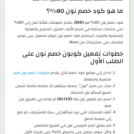
ما هو كود خصم نون 80%؟
كود خصم نون 80% هو
(JS6)
. يقدم خصومات هائلة تصل إلى 80%
على منتجات مختارة في قسم الأزياء، المنزل، التجميل والعناية
الشخصية والمزيد. استخدم كود خصم نون اليوم للحصول على توفير
مضاعف على مشترياتك من Noon.
خطوات تفعيل كوبون خصم نون على
الطلب الأول
ادخل إلى موقع كود خصم الذي يقدم
كوبونات خصم نون مصر
الحصرية والفعالة.
ابحث عن متجر "نون"، عندها ستظهر لك صفحة كاملة تشمل
جميع قسائم نون الجديدة.
انسخ رمز كوبون نون هذا
(ALC15)
ثم توجه إلى تطبيق نون
مصر.
أضف المنتجات التي تريد شرائها إلى سلة المشتريات، ثم تابع
إلى صفحة الدفع.
قم بلصق الرمز الترويجي نون في المربع المخصص.
والآن سوف تحصل على تخفيض 10% على طلبك الأول.