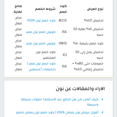
كود
صالح
نوع العرض
شروط الخصم
خصم
لغاية
عرض
تخفيض 10%
ALC15
كود خصم نون 2026
فعال
تخفيض 5% لغاية 50
عرض
JS6
كوبون خصم نون مصر
جنيه
فعال
عرض
كود خصم بقيمة ١٠%
OM72
كوبون خصم نون مصر
فعال
تخفيض يصل إلى 50
كود خصم نون
عرض
JC3
جنيه
المشاهير
فعال
خصومات حتى 80% +
كود خصم نون مصر |
عرض
JS6
تخفيض إضافي 10%
تخفيضات أغسطس
فعال
الاراء والمقالات عن نون
كيف أطلب من نون الدفع عند الاستلام؟ خطوات بسيطة
وسريعة
أقوى عروض نون رمضان 2026 | كود خصم نون رمضان لخصم