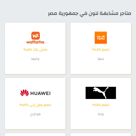
متاجر مشابهة لنون في جمهورية مصر
خصم 30%
كاش باك 10%
تيمو
وفرها
خصم 10%
خصم يصل إلى 50%
بوما
هواوي