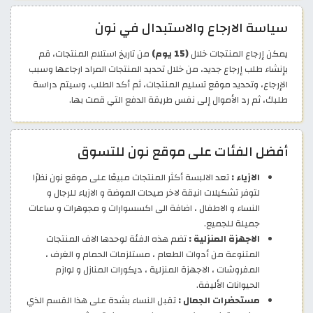
سياسة الارجاع والاستبدال في نون
يمكن إرجاع المنتجات خلال
(15 يوم)
من تاريخ استلام المنتجات، قم
بإنشاء طلب إرجاع جديد، من خلال تحديد المنتجات المراد ارجاعها وسبب
الإرجاع، وتحديد موقع تسليم المنتجات، ثم أكد الطلب، وسيتم دراسة
طلبك، ثم رد الأموال إلى نفس طريقة الدفع التي قمت بها.
أفضل الفئات على موقع نون للتسوق
الازياء :
تعد الالبسة أكثر المنتجات مبيعًا على موقع نون نظرًا
لتوفر تشكيلات انيقة لاخر صيحات الموضة و الازياء للرجال و
النساء و الاطفال ، اضافة الى اكسسوارات و مجوهرات و ساعات
جميلة للجميع.
الاجهزة المنزلية :
تضم هذه الفئة لوحدها الاف المنتجات
المتنوعة من أدوات الطعام ، مستلزمات الحمام و الغرف ،
المفروشات ، الاجهزة المنزلية ، ديكورات المنازل و لوازم
الحيوانات الأليفة.
مستحضرات الجمال :
تقبل النساء بشدة على هذا القسم الذي