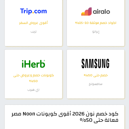
اكواد خصم موثقة 10–15%
أقوى عروض السفر
إيرالو
تريب
خصم حتى 50%
كوبونات خصم وعروض حتى
50%
سامسونج
اي هيرب
كود خصم نون 2026 أقوى كوبونات Noon مصر
فعالة حتى 50%