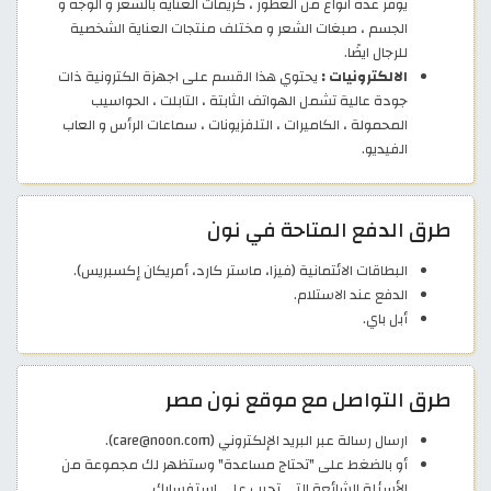
يوفر عدة انواع من العطور ، كريمات العناية بالشعر و الوجه و
الجسم ، صبغات الشعر و مختلف منتجات العناية الشخصية
للرجال ايضًا.
الالكترونيات :
يحتوي هذا القسم على اجهزة الكترونية ذات
جودة عالية تشمل الهواتف الثابتة ، التابلت ، الحواسيب
المحمولة ، الكاميرات ، التلفزيونات ، سماعات الرأس و العاب
الفيديو.
طرق الدفع المتاحة في نون
البطاقات الائتمانية (فيزا، ماستر كارد، أمريكان إكسبريس).
الدفع عند الاستلام.
أبل باي.
طرق التواصل مع موقع نون مصر
ارسال رسالة عبر البريد الإلكتروني (care@noon.com).
أو بالضغط على "تحتاج مساعدة" وستظهر لك مجموعة من
الأسئلة الشائعة التي تجيب على استفسارك.