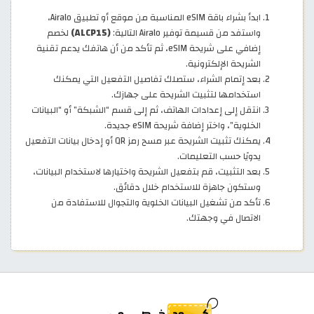
ابدأ بشراء باقة eSIM المناسبة من موقع أو تطبيق Airalo،
واستفد من قسيمة توفير Airalo التالية:
(ALCP15)
لخصم
إضافي على شريحة eSIM، ثم تأكد من أن هاتفك يدعم تقنية
الشريحة الإلكترونية.
بعد إتمام الشراء، ستصلك تفاصيل التفعيل التي يمكنك
استخدامها لتثبيت الشريحة على جهازك.
انتقل إلى إعدادات الهاتف، ثم إلى قسم “الشبكة” أو “البيانات
الخلوية”، واختر إضافة شريحة eSIM جديدة.
يمكنك تثبيت الشريحة عبر مسح رمز QR أو إدخال بيانات التفعيل
يدويًا حسب التعليمات.
بعد التثبيت، قم بتفعيل الشريحة واختيارها لاستخدام البيانات،
وستكون جاهزة للاستخدام خلال دقائق.
تأكد من تشغيل البيانات الخلوية والتجوال للاستفادة من
الاتصال في وجهتك.