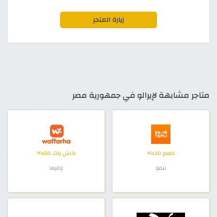
زيارة المتجر
متاجر مشابهة لإيرالو في جمهورية مصر
خصم 30%
كاش باك 10%
تيمو
وفرها