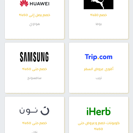
خصم 10%
خصم يصل إلى 50%
بوما
هواوي
أقوى عروض السفر
خصم حتى 50%
تريب
سامسونج
كوبونات خصم وعروض حتى
خصم حتى 50%
50%
نون