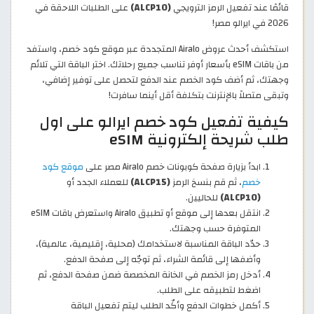
قائمًا عند تفعيل الرمز الترويجي
(ALCP10)
على الطلبات اللاحقة في
2026 في ايرالو مصر!
استكشف أحدث عروض Airalo المتجددة عبر موقع كود خصم، واستفد
من باقات eSIM بأسعار أوفر تناسب جميع رحلاتك. اختر الباقة التي تلائم
وجهتك، ثم أضف كود الخصم عند الدفع لتحصل على توفير إضافي،
وتبقى متصلاً بالإنترنت بتكلفة أقل أينما سافرت!
كيفية تفعيل كود خصم ايرالو على اول
طلب شريحة إلكترونية eSIM
ابدأ بزيارة صفحة كوبونات خصم Airalo مصر على
موقع كود
خصم
، ثم قم بنسخ الرمز
(ALCP15)
للعملاء الجدد أو
(ALCP10)
للحاليين.
انتقل بعدها إلى موقع أو تطبيق Airalo واستعرض باقات eSIM
المتوفرة حسب وجهتك.
حدّد الباقة المناسبة لاستخدامك (محلية، إقليمية، عالمية)،
وأضفها إلى قائمة الشراء، ثم توجّه إلى صفحة الدفع.
أدخل رمز الخصم في الخانة المخصصة ضمن صفحة الدفع، ثم
اضغط لتطبيقه على الطلب.
أكمل خطوات الدفع وأكّد الطلب ليتم تفعيل الباقة