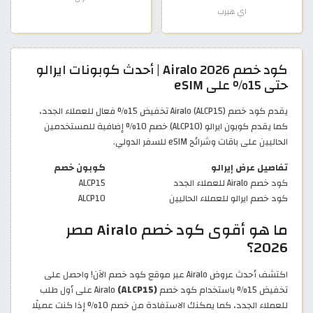
اي هيرب
كود خصم Airalo 2026 | أحدث كوبونات ايرالو
حتى 15% على eSIM
يقدم كود خصم Airalo (ALCP15) تخفيض 15% فعال للعملاء الجدد،
كما يقدم كوبون ايرالو (ALCP10) خصم 10% إضافية للمستخدمين
الحاليين على باقات وشرائح eSIM للسفر الدولي.
تفاصيل عرض إيرالو
كوبون خصم
كود خصم Airalo للعملاء الجدد
ALCP15
كود خصم ايرالو للعملاء الحاليين
ALCP10
ما هو أقوى كود خصم Airalo مصر
2026؟
اكتشف أحدث عروض Airalo عبر موقع كود خصم الآن! واحصل على
تخفيض 15% باستخدام كود خصم Airalo
(ALCP15)
على أول طلب
للعملاء الجدد، كما يمكنك الاستفادة من خصم 10% إذا كنت عميلًا