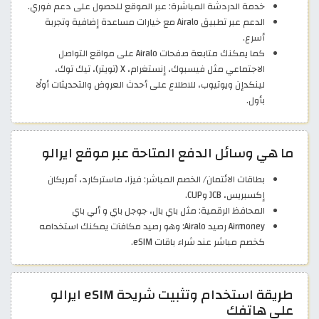
خدمة الدردشة المباشرة: عبر الموقع للحصول على دعم فوري.
الدعم عبر تطبيق Airalo مع خيارات مساعدة إضافية وتجربة
أسرع.
كما يمكنك متابعة صفحات Airalo على مواقع التواصل
الاجتماعي مثل فيسبوك، إنستغرام، X (تويتر)، تيك توك،
لينكدإن ويوتيوب، للاطلاع على أحدث العروض والتحديثات أولًا
بأول.
ما هي وسائل الدفع المتاحة عبر موقع ايرالو
بطاقات الائتمان/ الخصم المباشر: فيزا، ماستركارد، أمريكان
إكسبريس، JCB وCUP.
المحافظ الرقمية: مثل باي بال، جوجل باي و ألي باي
Airmoney رصيد Airalo: وهو رصيد مكافآت يمكنك استخدامه
كخصم مباشر عند شراء باقات eSIM.
طريقة استخدام وتثبيت شريحة eSIM ايرالو
على هاتفك