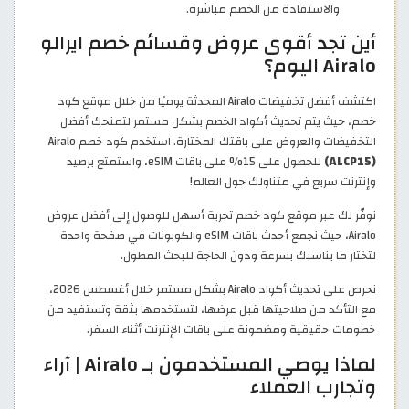
والاستفادة من الخصم مباشرة.
أين تجد أقوى عروض وقسائم خصم ايرالو
Airalo اليوم؟
اكتشف أفضل تخفيضات Airalo المحدثة يوميًا من خلال موقع كود
خصم، حيث يتم تحديث أكواد الخصم بشكل مستمر لتمنحك أفضل
التخفيضات والعروض على باقتك المختارة. استخدم كود خصم Airalo
(ALCP15)
للحصول على 15% على باقات eSIM، واستمتع برصيد
وإنترنت سريع في متناولك حول العالم!
نوفّر لك عبر موقع كود خصم تجربة أسهل للوصول إلى أفضل عروض
Airalo، حيث نجمع أحدث باقات eSIM والكوبونات في صفحة واحدة
لتختار ما يناسبك بسرعة ودون الحاجة للبحث المطول.
نحرص على تحديث أكواد Airalo بشكل مستمر خلال أغسطس 2026،
مع التأكد من صلاحيتها قبل عرضها، لتستخدمها بثقة وتستفيد من
خصومات حقيقية ومضمونة على باقات الإنترنت أثناء السفر.
لماذا يوصي المستخدمون بـ Airalo | آراء
وتجارب العملاء