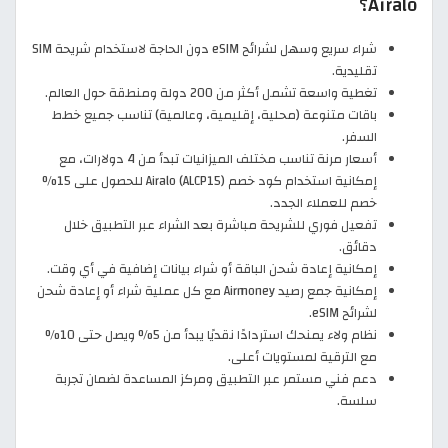
Airalo؟
شراء سريع وسهل لشرائح eSIM دون الحاجة لاستخدام شريحة SIM
تقليدية.
تغطية واسعة تشمل أكثر من 200 دولة ومنطقة حول العالم.
باقات متنوعة (محلية، إقليمية، وعالمية) تناسب جميع خطط
السفر.
أسعار مرنة تناسب مختلف الميزانيات تبدأ من 4 دولارات، مع
إمكانية استخدام كود خصم Airalo (ALCP15) للحصول على 15%
خصم للعملاء الجدد.
تفعيل فوري للشريحة مباشرة بعد الشراء عبر التطبيق خلال
دقائق.
إمكانية إعادة شحن الباقة أو شراء بيانات إضافية في أي وقت.
إمكانية جمع رصيد Airmoney مع كل عملية شراء أو إعادة شحن
لشرائح eSIM.
نظام ولاء يمنحك استردادًا نقديًا يبدأ من 5% ويصل حتى 10%
مع الترقية لمستويات أعلى.
دعم فني مستمر عبر التطبيق ومركز المساعدة لضمان تجربة
سلسة.