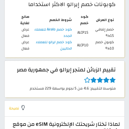
كوبونات خصم إيرالو الاكثر استخداما
كود
صالح
نوع العرض
شروط الخصم
خصم
لغاية
خصم إضافي
كود خصم Airalo للعملاء
عرض
ALCP15
15%
الجدد
فعال
كوبون خصم
كود خصم ايرالو للعملاء
عرض
ALCP10
10%
الحاليين
فعال
تقييم الزبائن لمتجر إيرالو في جمهورية مصر
متوسط التقييم: 4.6 من 5 نجوم بواسطة 229 مستخدم
نصيحة
لماذا تختار شريحتك الإلكترونية eSIM من موقع