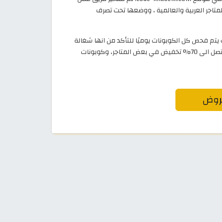
اجر العربية والعالمية ، ووضعها تحت تصرف
 فحص كل الكوبونات يوميًا للتأكد من انها شغالة
واستبدالها عند انتهاء مدة صلاحيتها. لا تفوت عروضنا المغرية التي تصل الى 70% تخفيض في بعض المتاجر، وكوبونات
روض