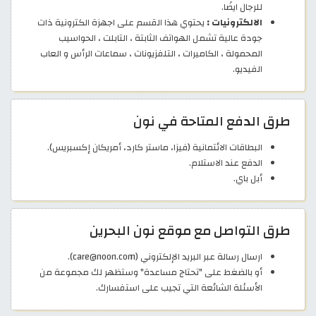
للرجال ايضًا.
الالكترونيات :
يحتوي هذا القسم على اجهزة الكترونية ذات
جودة عالية تشمل الهواتف الثابتة ، التابلت ، الحواسيب
المحمولة ، الكاميرات ، التلفزيونات ، سماعات الرأس و العاب
الفيديو.
طرق الدفع المتاحة في نون
البطاقات الائتمانية (فيزا، ماستر كارد، أمريكان إكسبريس).
الدفع عند الاستلام.
أبل باي.
طرق التواصل مع موقع نون البحرين
ارسال رسالة عبر البريد الإلكتروني (care@noon.com).
أو بالضغط على "تحتاج مساعدة" وستظهر لك مجموعة من
الأسئلة الشائعة التي تجيب على استفسارك.