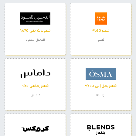
خصم 30%
خصومات حتى 70%
تيمو
الدخيل للعود
خصم يصل إلى 80%
خصم إضافي 5%
اوسما
داماس