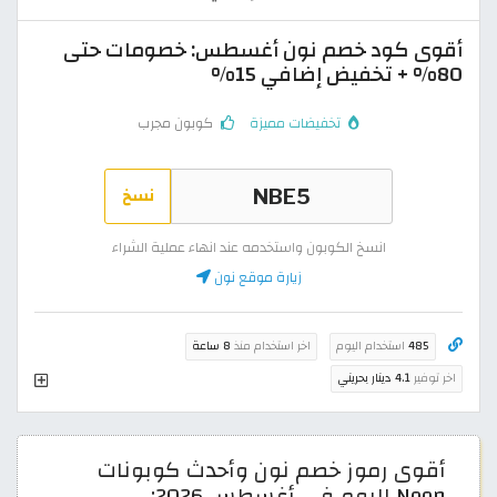
أقوى كود خصم نون أغسطس: خصومات حتى
80% + تخفيض إضافي 15%
تخفيضات مميزة
كوبون مجرب
نسخ
انسخ الكوبون واستخدمه عند انهاء عملية الشراء
زيارة موقع نون
485
استخدام اليوم
اخر استخدام منذ
8 ساعة
اخر توفير
4.1 دينار بحريني
أقوى رموز خصم نون وأحدث كوبونات
Noon اليوم في أغسطس 2026: