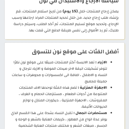
سياسة الارجاع والاستبدال في نون
يمكن إرجاع المنتجات خلال
(15 يوم)
من تاريخ استلام المنتجات، قم
بإنشاء طلب إرجاع جديد، من خلال تحديد المنتجات المراد ارجاعها وسبب
الإرجاع، وتحديد موقع تسليم المنتجات، ثم أكد الطلب، وسيتم دراسة
طلبك، ثم رد الأموال إلى نفس طريقة الدفع التي قمت بها.
أفضل الفئات على موقع نون للتسوق
الازياء :
تعد الالبسة أكثر المنتجات مبيعًا على موقع نون نظرًا
لتوفر تشكيلات انيقة لاخر صيحات الموضة و الازياء للرجال و
النساء و الاطفال ، اضافة الى اكسسوارات و مجوهرات و ساعات
جميلة للجميع.
الاجهزة المنزلية :
تضم هذه الفئة لوحدها الاف المنتجات
المتنوعة من أدوات الطعام ، مستلزمات الحمام و الغرف ،
المفروشات ، الاجهزة المنزلية ، ديكورات المنازل و لوازم
الحيوانات الأليفة.
مستحضرات الجمال :
تقبل النساء بشدة على هذا القسم الذي
يوفر عدة انواع من العطور ، كريمات العناية بالشعر و الوجه و
الجسم ، صبغات الشعر و مختلف منتجات العناية الشخصية