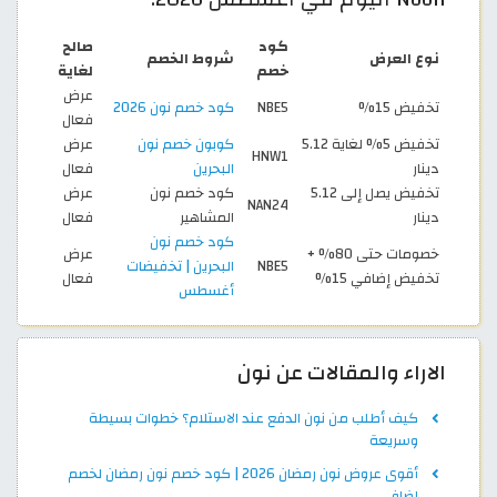
كود
صالح
نوع العرض
شروط الخصم
خصم
لغاية
عرض
تخفيض 15%
NBE5
كود خصم نون 2026
فعال
تخفيض 5% لغاية 5.12
كوبون خصم نون
عرض
HNW1
دينار
البحرين
فعال
تخفيض يصل إلى 5.12
كود خصم نون
عرض
NAN24
دينار
المشاهير
فعال
كود خصم نون
خصومات حتى 80% +
عرض
NBE5
البحرين | تخفيضات
تخفيض إضافي 15%
فعال
أغسطس
الاراء والمقالات عن نون
كيف أطلب من نون الدفع عند الاستلام؟ خطوات بسيطة
وسريعة
أقوى عروض نون رمضان 2026 | كود خصم نون رمضان لخصم
إضافي