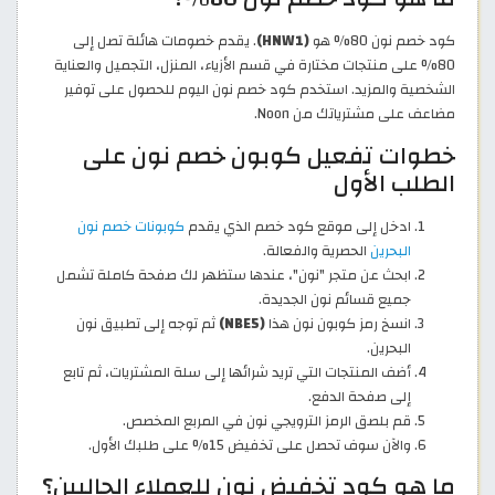
كود خصم نون 80% هو
(HNW1)
. يقدم خصومات هائلة تصل إلى
80% على منتجات مختارة في قسم الأزياء، المنزل، التجميل والعناية
الشخصية والمزيد. استخدم كود خصم نون اليوم للحصول على توفير
مضاعف على مشترياتك من Noon.
خطوات تفعيل كوبون خصم نون على
الطلب الأول
ادخل إلى موقع كود خصم الذي يقدم
كوبونات خصم نون
البحرين
الحصرية والفعالة.
ابحث عن متجر "نون"، عندها ستظهر لك صفحة كاملة تشمل
جميع قسائم نون الجديدة.
انسخ رمز كوبون نون هذا
(NBE5)
ثم توجه إلى تطبيق نون
البحرين.
أضف المنتجات التي تريد شرائها إلى سلة المشتريات، ثم تابع
إلى صفحة الدفع.
قم بلصق الرمز الترويجي نون في المربع المخصص.
والآن سوف تحصل على تخفيض 15% على طلبك الأول.
ما هو كود تخفيض نون للعملاء الحاليين؟