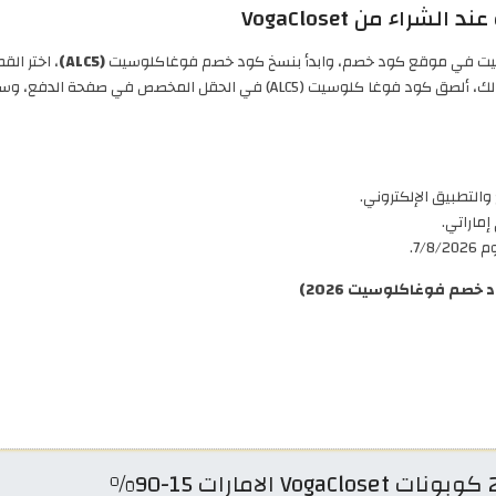
اء من VogaCloset
سيت في موقع كود خصم، وابدأ بنسخ كود خصم فوغاكلوسيت
(ALC5)
، اختر الق
والتطبيق الإلكتروني.
7/.
صم فوغاكلوسيت 2026)