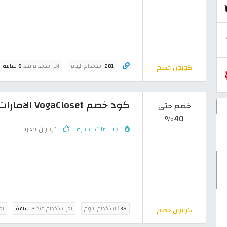
281
استخدام اليوم
اخر استخدام منذ
8 ساعة
كوبون خصم
كود خصم VogaCloset الامارات: خصومات حتى 40% على الأزياء
خصم حتى
40%
تخفيضات مميزة
كوبون مجرب
138
استخدام اليوم
اخر استخدام منذ
2 ساعة
اخ
كوبون خصم