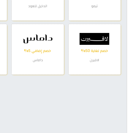
تيمو
الدخيل للعود
خصم لغاية 50%
خصم إضافي 5%
لافيرن
داماس