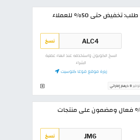
كود خصم فوغا كلوسيت اول طلب: تخفيض حتى 50% للعملاء
نسخ
انسخ الكوبون واستخدمه عند انهاء عملية
الشراء
زيارة موقع فوغا كلوسيت
توفير
8 درهم إماراتي
د خصم فوغا كلوسيت 90% فعال ومضمون على منتجات
نسخ