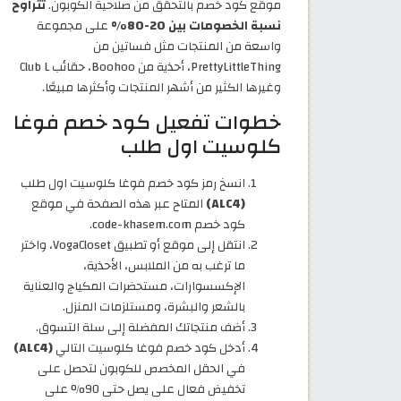
موقع كود خصم بالتحقق من صلاحية الكوبون.
تتراوح
نسبة الخصومات بين 20-80%
على مجموعة
واسعة من المنتجات مثل فساتين من
PrettyLittleThing، أحذية من Boohoo، حقائب Club L
وغيرها الكثير من أشهر المنتجات وأكثرها مبيعًا.
خطوات تفعيل كود خصم فوغا
كلوسيت اول طلب
انسخ رمز كود خصم فوغا كلوسيت اول طلب
(ALC4)
المتاح عبر هذه الصفحة في موقع
كود خصم code-khasem.com.
انتقل إلى موقع أو تطبيق VogaCloset، واختر
ما ترغب به من الملابس، الأحذية،
الإكسسوارات، مستحضرات المكياج والعناية
بالشعر والبشرة، ومستلزمات المنزل.
أضف منتجاتك المفضلة إلى سلة التسوق.
أدخل كود خصم فوغا كلوسيت التالي
(ALC4)
في الحقل المخصص للكوبون لتحصل على
تخفيض فعال على يصل حتى 90% على