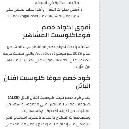
منتجات مختارة في الموقع.
أكمل خطوات الشراء وأكد الطلب لتحصل على
أكبر توفير لمشترياتك عبر VogaCloset الامارات.
أقوى اكواد خصم
فوغاكلوسيت المشاهير
استمتع بأحدث أكواد خصم فوغاكلوسيت المشاهير
لعام 2026 عبر موقع VogaCloset، والتي تمنحك فرصة
الحصول على تخفيضات فورية على اختيارت المشاهير
من الأزياء:
كود خصم فوغا كلوسيت افنان
الباتل
يقدم كود خصم فوغا كلوسيت افنان الباتل
(ALC5)
خصومات فعالة للمتابعين على مجموعة واسعة من
المنتجات من الأزياء، الأحذية، الإكسسوارات،
ومستحضرات المكياج والعناية بالبشرة. استخدم الرمز
الترويجي قبل إتمام طلبك وتمتع بتوفير مضاعف على