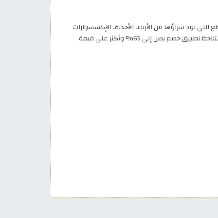
طع التي تود شراؤها من الأزياء، الأحذية، الإكسسوارات
ومستحضرات التجميل، وأضفها إلى عربة التسوق، وبعد ذلك، ألصق كود فوغا كلوسيت (ALC5) في الحقل المخصص في صفحة الدفع، وستلاحظ تطبيق خصم يصل إلى 65% وأكثر على قيمة