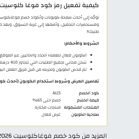
كيفية تفعيل رمز كود فوغا كلوسيت عند الشر
توجّه إلى أحدث صفحة كوبونات وأكواد خصم فوغاكلو
طلبك!!
الشروط والأحكام:
الكوبون فعال للعملاء الجدد والحاليين عبر الموقع 
شحن مجاني لجميع الطلبات التي تتجاوز 410 درهم إماراتي.
تم فحص الكوبون وتجربته من قبل فريق العمل اليوم 8/2026
تفاصيل العرض وشروط استخدام الكوبون (أحدث كود خ
كود الخصم
ALC5
قيمة الخصم
خصم حتى 65%
المنتجات المشمولة
منتجات مختارة
صلاحية الكوبون
عرض فعال
المزيد من كود خصم فوغاكلوسيت 2026 كوبونات VogaCloset الامارات 15-90%