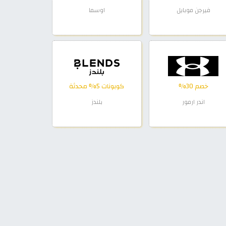
فيرجن موبايل
اوسما
خصم 30%
كوبونات 5% محدثة
اندر ارمور
بلندز