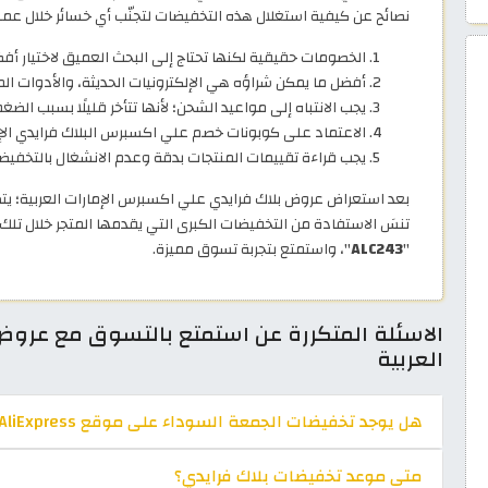
نصائح عن كيفية استغلال هذه التخفيضات لتجنّب أي خسائر خلال عمل
الخصومات حقيقية لكنها تحتاج إلى البحث العميق لاختيار أ
أفضل ما يمكن شراؤه هي الإلكترونيات الحديثة، والأدوات المن
يجب الانتباه إلى مواعيد الشحن؛ لأنها تتأخر قليلًا بسبب الض
الاعتماد على كوبونات خصم علي اكسبرس البلاك فرايدي الإضا
يجب قراءة تقييمات المنتجات بدقة وعدم الانشغال بالتخفيض
بعد استعراض عروض بلاك فرايدي علي اكسبرس الإمارات العربية؛ يتضح
تنسَ الاستفادة من التخفيضات الكبرى التي يقدمها المتجر خلال ت
"
ALC243
"، واستمتع بتجربة تسوق مميزة.
الاسئلة المتكررة عن استمتع بالتسوق مع عروض
العربية
هل يوجد تخفيضات الجمعة السوداء على موقع AliExpress؟
متى موعد تخفيضات بلاك فرايدي؟