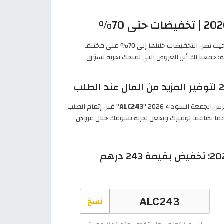
تتجاوز عروض علي اكسبرس الجمعة السوداء 2026 كل التوقعات، حيث تصل التخفيضات خلالها إلى 70% على مختلف
 جمعنا لك أبرز العروض التي تمنحك تجربة تسوّق
لجمعة السوداء 2026 "
ALC243
" قبل إتمام الطلب
هم إماراتي على طلبك، مما يضاعف توفيرك ويجعل تجربة تسوقك خلال عروض
كود خصم علي اكسبرس 2026: تخفيض بقيمة 243 درهم
نسخ