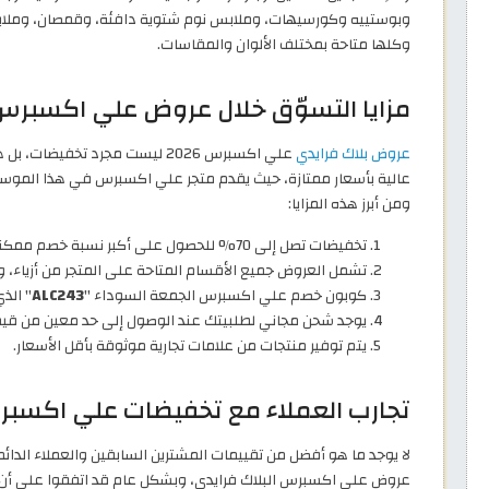
وبوستييه وكورسيهات، وملابس نوم شتوية دافئة، وقمصان، وملابس 
وكلها متاحة بمختلف الألوان والمقاسات.
مزايا التسوّق خلال عروض علي اكسبرس ال
عروض بلاك فرايدي
علي اكسبرس 2026 ليست مجرد تخف
عالية بأسعار ممتازة، حيث يقدم متجر علي اكسبرس في هذا الموسم مز
ومن أبرز هذه المزايا:
تخفيضات تصل إلى 70% للحصول على أكبر نسبة خصم ممكنة على مدار العام.
تشمل العروض جميع الأقسام المتاحة على المتجر من أزياء، وأ
كوبون خصم علي اكسبرس الجمعة السوداء "
ALC243
" الذ
يوجد شحن مجاني لطلبيتك عند الوصول إلى حد معين من قيم
يتم توفير منتجات من علامات تجارية موثوقة بأقل الأسعار.
تجارب العملاء مع تخفيضات علي اكسبرس ب
لا يوجد ما هو أفضل من تقييمات المشترين السابقين والعملاء الد
عروض علي اكسبرس البلاك فرايدي، وبشكل عام قد اتفقوا على أن