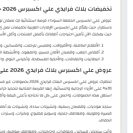
تخفيضات بلاك فرايدي علي اكسبرس 2026 حتى 55٪ على منتجات الأطفال
عروض علي اكسبرس الجمعة السوداء فرصة استثنائية لكِ لضمان ت
حيث يمكنكِ الآن تأمين احتياجات أطفالك بأفضل المنتجات وأقل الأس
الأطقم الكاملة، والأفرولات، وملابس للرحلات، والفساتين، و
أقفاص اللعب، وقضبان الأمان للسرير، والمهود، والأنشطة الري
البطانيات واللفافات، والأحذية المسطحة، وأكياس النوم، وال
عروض علي اكسبرس بلاك فرايدي 2026 على الأزياء | تخفيضات تصل إلى 70٪
تنتظرك عروض علي اكسبرس الب
70% على الأزياء الرجالية والنسائية، إنها الفرصة المثالية لتجديد 
استغل هذه الخصومات، واحصل على كل ما تحتاجه بأعلى قيمة وأق
ستجد هوديات، وقمصان رسمية، وتشيرتات سادة، وتشيرتات بلا أكمام
قصيرة وطويلة، ومعاطف جلدية، وسويتر مطبوع، وكنزات، وسترات 
الجفاف.
وأنتِ ستجدين فساتين، وبلوفرات، وجاكيتات، ومعاطف صوفية، وبنا