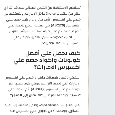
تستطيع الاستفادة من الشحن المجاني عند شرائك أي
منتج من منتجات Choice داخل الامارات. ولتستفيد من
خصم علي اكسبرس؛ تأكد من إدخال كود خصم علي
اكسبريس
(ALC175)
في صفحة الدفع لتحصل على
أكبر قيمة خصم على قيمة سلتك الشرائية. العرض
ساري لفترة محدودة، سارع بتفعيل كوبون علي
اكسبرس لتضاعف توفيرك!
كيف تحصل على أفضل
كوبونات واكواد خصم علي
اكسبرس الامارات؟
استمتع بأفضل كوبونات واكواد خصم علي اكسبرس
الامارات التي تجدها الآن عبر موقع كود خصم. اختر
كود خصم علي اكسبرس
(ALC62)
، ثم اضغط على
"نسخ"
، وبعدها انقر على
"الانتقال إلى المتجر"
.
اختر المنتجات المفضلة لديك، وقم بإضافتها إلى عربة
التسوّق، وبعدها أدخل كوبون علي اكسبرس عند