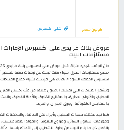
علي اكسبرس
كوبون خصم
مستلزمات البيت
جميع مستلزمات المنزل. سواء كنت تبحث عن ترقيات ذكية للمطبخ أ
اكسبرس الجمعة السوداء 2026 هي فرصتك لشراء جميع المنتجات التي تريدها بأسعار تناسب ميزانيتك.
وتشمل المنتجات التي يمكنك الحصول عليها من فئة تحسين المنزل و
المطبخ، والألواح الجدارية، والمفاتيح الذكية، والأدلة الخطية، والست
والمقابس الكهربائية، وورق الجدران، والمزيد.
كما تجد مختلف معدات المطبخ، وأجزاء نقل الطاقة، والمخفتات الذكي
وموزعات الصابون السائل، ومراوح التهوية، والمواد المغناطيسية،
بالفعل كل ما يلزم البيت من بداية التشطيب إلى انتهائه بأسعار لا تًقا