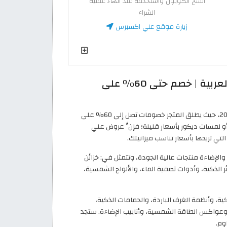
انسخ الكوبون واستخدمه عند انهاء عملية
الشراء
زيارة موقع علي اكسبرس
عروض بلاك فرايدي علي اكسبرس الإمارات العربية | خصم حتى 60٪ على
حان الوقت لتجديد منزلك خلال عروض علي اكسبرس بلاك فرايدي 2026، حيث يطلق المتجر خصومات تصل إلى 60% على
و لمسات ديكور بأسعار قليلة؛ فإنَّ عروض علي
الإضاءة منتجات عالية الجودة، وتتمثل في: خزائن
ائر الذكية، وأدوات تصفية الماء، والألواح الشمسية،
ة، وأنظمة الغرف الباردة، والحمامات الذكية،
 وعواكس الطاقة الشمسية، وأنابيب الإضاءة. ستجد
وم.