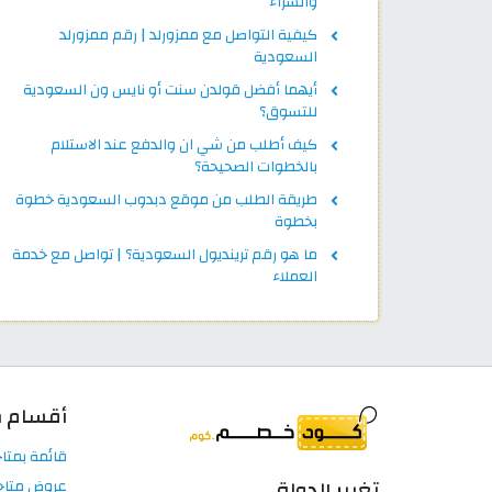
والشراء
كيفية التواصل مع ممزورلد | رقم ممزورلد
السعودية
أيهما أفضل قولدن سنت أو نايس ون السعودية
للتسوق؟
كيف أطلب من شي ان والدفع عند الاستلام
بالخطوات الصحيحة؟
طريقة الطلب من موقع دبدوب السعودية خطوة
بخطوة
ما هو رقم ترينديول السعودية؟ | تواصل مع خدمة
العملاء
أقسام م
قائمة بمتا
تغيير الدولة
عروض متاج