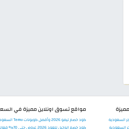
ميزة
مواقع تسوق اونلاين مميزة في السع
جر السعودية
كود خصم تيمو 2026 وأفضل كوبونات Temu السعودية اونلاين
ر السعودية
كود خصم الدخيل للعود 2026 عروض حتى 70% فعالة في Al Dakheel Oud