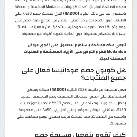
فهذه الصفحة توفر لكِ أحدث كوبونات Modanisa المفعلة والمحدّثة
باستمرار، بما في ذلك الكود
(RA200)
الذي يمنحكِ خصم 20% على
الطلبات فوق 120$ بدون حد أقصى. نعمل في موقع كود خصم على
جمع وتجربة أحدث كوبونات مودانيسا للتحقق من فعاليتها، لتصلكِ
جاهزة للاستخدام بسهولة دون الحاجة لتجربة أكواد غير مضمونة.
تابعي هذه الصفحة باستمرار للحصول على أقوى عروض
Modanisa قطر والتوفير على الأزياء المحتشمة والمنتجات
المفضلة لديكِ.
هل كوبون خصم مودانيسا فعال على
جميع المنتجات؟
نعم، قسيمة مودانيسا 2026 التالية
(RA200)
فعالة ويمكن
استخدامها على جميع المنتجات المخفضة وغير المخفضة. بمجرد
إدخال الكوبون سوف تحصلي على خصم 20% عندما يتجاوز طلبك
120$. استغلي عروض الموقع والتي تصل إلى 50% على مجموعة
واسعة من المنتجات، مما يمنحك فرصة تحقيق توفير مضاعف على
مشترياتك.
كيف تقوم بتفعيل قسيمة خصم