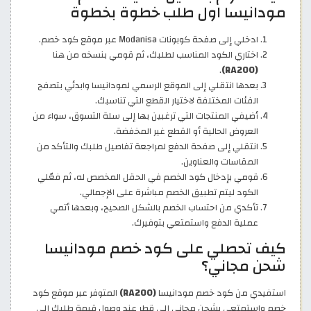
مودانيسا اول طلب خطوة بخطوة
ادخلي إلى صفحة كوبونات Modanisa عبر موقع كود خصم.
اختاري الكود المناسب لطلبك، ثم قومي بنسخه من هنا
.
(RA200)
بعدها انتقلي إلى الموقع الرسمي لمودانيسا وابدئي بتصفح
الفئات المختلفة لاختيار القطع التي تناسبك.
أضيفي المنتجات التي ترغبين بها إلى سلة التسوق، سواء من
العروض الحالية أو القطع غير المخفضة.
انتقلي إلى صفحة الدفع لمراجعة تفاصيل طلبك والتأكد من
المقاسات والعناوين.
قومي بإدخال كود الخصم في الحقل المخصص له، ثم فعّلي
الكود ليتم تطبيق الخصم مباشرة على الإجمالي.
تأكدي من احتساب الخصم بالشكل الصحيح، وبعدها أتمي
عملية الدفع واستمتعي بتوفيرك.
كيف تحصلي على كود خصم مودانيسا
شحن مجاني؟
استفيدي من كود خصم مودانيسا
(RA200)
المتوفر عبر موقع كود
خصم واستمتعي بشحن مجاني إلى قطر عند وصول قيمة طلبك إلى