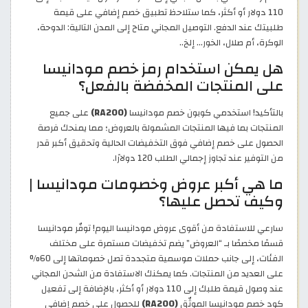
110 دولار أو أكثر، كما ستلاحظ تطبيق خصم إضافي على قيمة
طلبيتك عند الدفع. التوصيل المجاني متاح إلى المدن التالية: الدوحة،
الوكرة، أم صلال، الخور... إلخ..
هل يمكن استخدام رمز خصم مودانيسا
على المنتجات المخفضة بالفعل؟
بالتأكيد! استخدمي كوبون خصم مودانيسا
(RA200)
على جميع
المنتجات بما فيها المنتجات المشمولة بالعروض؛ مما يمنحك فرصة
الحصول على خصم إضافي فوق التخفيضات الحالية وتحقيق أكبر قدر
من التوفير عند تجاوز إجمالي الطلب 120 دولارًا.
ما هي أكبر عروض وخصومات مودانيسا |
وكيف تحصل عليها؟
سارعي للاستفادة من أقوى عروض مودانيسا اليوم! توفّر مودانيسا
قسمًا مخصصًا بـ “العروض” يضم تخفيضات مستمرة على مختلف
الفئات، إلى جانب حملات موسمية متجددة تصل خصوماتها إلى 60%
على العديد من المنتجات. كما يمكنك الاستفادة من الشحن المجاني
عند وصول قيمة طلبك إلى 110 دولار أو أكثر، بالإضافة إلى تفعيل
كود خصم مودانيسا الموثّق
(RA200)
للحصول على خصم إضافي