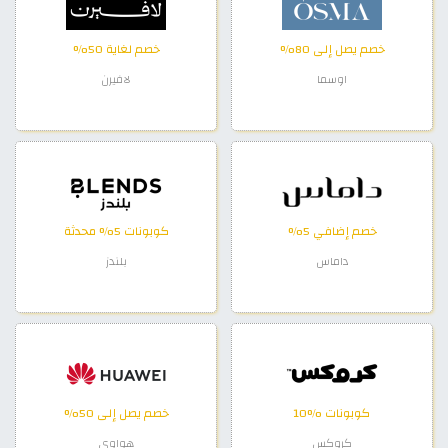
خصم يصل إلى 80%
خصم لغاية 50%
اوسما
لافيرن
خصم إضافي 5%
كوبونات 5% محدثة
داماس
بلندز
كوبونات %10
خصم يصل إلى 50%
كروكس
هواوي