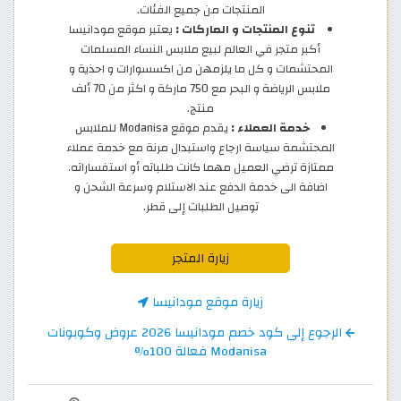
المنتجات من جميع الفئات.
تنوع المنتجات و الماركات :
يعتبر موقع مودانيسا
أكبر متجر في العالم لبيع ملابس النساء المسلمات
المحتشمات و كل ما يلزمهن من اكسسوارات و احذية و
ملابس الرياضة و البحر مع 750 ماركة و اكثر من 70 ألف
منتج.
خدمة العملاء :
يقدم موقع Modanisa للملابس
المحتشمة سياسة ارجاع واستبدال مرنة مع خدمة عملاء
ممتازة ترضي العميل مهما كانت طلباته أو استفساراته.
اضافة الى خدمة الدفع عند الاستلام وسرعة الشحن و
توصيل الطلبات إلى قطر.
زيارة المتجر
زيارة موقع مودانيسا
الرجوع إلى كود خصم مودانيسا 2026 عروض وكوبونات
Modanisa فعالة 100%