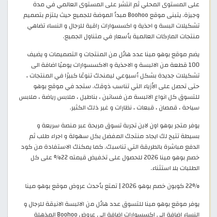
على المستوى المحلي ثم انتشر على المستوى العالمي في مدة
وجيزة. يتبنى موقع Boohoo مبدأ الموضة للجميع حيث يلتزم بتصميم
تشكيلات البسة و احذية و اكسسوارات راقية للرجال و النساء تضاهي
منتجات الماركات العالمية بأسعار في متناول الجميع.
يضم موقع بوهو مينا عدد هائل من المنتجات و التصميمات و يضيف
100 قطعة من الالبسة و الاحذية و الاكسسوارات يوميًا اضافة الى
تشكيلات جديدة بشكل أسبوعي ليمنحك تنوعًا كبيرًا في المنتجات ،
حتى تحصل على الأزياء التي تناسب ذوقك. ستجد في موقع بوهو
للتسوق كل انواع الالبسة من فساتين ، بناطيل ، ملابس رياضة ، ملابس
سياحة ، قمصان ، قبعات ، نظارات و غير ذلك الكثير.
يوفر متجر بوهو اون لاين تجربة تسوق مريحة عبر منصة سريعة و
بسيطة تتيح لك ايجاد منتجك المفضل بكل سهولة و اجراء طلب ثم
الدفع مباشرة بالطريقة التي تناسبك. كما يمكنك الاستفادة من كود
خصم بوهو مينا 2026 للحصول على تخفيض قيمته 22% على كل
الطلبات بلا استثناء.
22% كوبون خصم بوهو 2026 | تمتع بأحدث عروض موقع بوهو مينا
يوفر موقع بوهو مينا للتسوق عدد هائل من الالبسة الانيقة للرجال و
النساء اضافة الى اكسسوارات اضافة الى عروض Boohoo المذهلة