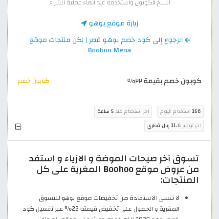
انسخ الكوبون واستخدمه عند انهاء عملية الشراء
زيارة موقع بوهو
الرجوع إلى كود خصم بوهو قطر | لكل منتجات موقع
Boohoo Mena
كوبون خصم بقيمة ٢٢%
كوبون خصم
156
استخدام اليوم
اخر استخدام منذ
5 ساعة
اخر توفير
11.6 ريال قطري
تسوق آخر صيحات الموضة و الازياء و استفد
من عروض موقع Boohoo المغرية على كل
المنتجات:
لا تنسى الاستفادة من تخفيضات موقع بوهو للتسوق
المغرية و الحصول على تخفيض قيمته 22% عبر تفعيل كود