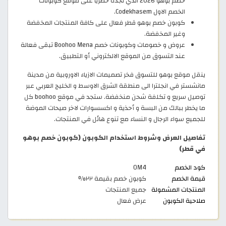
خصم بوهو 2026 الذي تجده حصريًا على موقع كوبونات
الخصم الاول Codekhasem.
كوبون خصم بوهو قطر فعال على كافة المنتجات المخفضة
وغير المخفضة.
عروض و خصومات وكوبونات خصم Boohoo Mena تبقى فعالة
عند التسوق من الموقع الالكتروني أو التطبيق.
ينقل موقع بوهو للتسوق فخر تصميمات الازياء الاوروبية من مدينة
مانشستر في انجلترا الى منطقة الشرق الاوسط و الخليج العربي عبر
توصيل سريع و تكلفة شحن منخفضة. ستجد في موقع boohoo كل
ما يخطر ببالك من البسة و أحذية و اكسسوارات لاخر صيحات الموضة
للجميع سواء الرجال و النساء مع تنوع هائل في المنتجات.
تفاصيل العرض وشروط استخدام الكوبون (كوبون خصم بوهو
في قطر)
كود الخصم
OM4
قيمة الخصم
كوبون خصم بقيمة ٢٢%
المنتجات المشمولة
جميع المنتجات
صلاحية الكوبون
عرض فعال