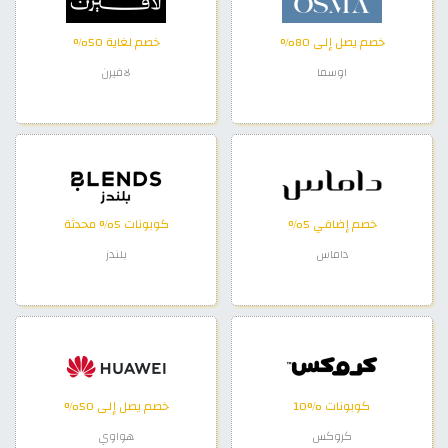
خصم يصل إلى 80%
خصم لغاية 50%
اوسما
لافيرن
خصم إضافي 5%
كوبونات 5% محدثة
داماس
بلندز
كوبونات %10
خصم يصل إلى 50%
كروكس
هواوي