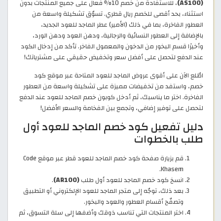
(AS100)
، للاستفادة من خصم 10% فعال على جميع المنتجات بدون
استثناء، بحد أقصى للخصم ريال قطري. تسوّق تشكيلة واسعة من
العطور الفاخرة، بما في ذلك (الأمير) عطر الماجد للعود الجديد،
بالإضافة إلى العطور النسائية والرجالية، ودهن العود ودهن الورد،
وأخيرًا قسم البخور من الدخون والمعمول الفاخر. تأكد من إدخال الكود
عند الدفع لتحصل على أفضل سعر وتخفيض حقيقي على مشترياتك!
اطّلع الآن على أقوى عروض الماجد للعود المتاحة عبر موقع كود
خصم، واستفد من تخفيضات مميزة على تشكيلة واسعة من العطور
الفاخرة. اختر ما يناسبك، ثم أدخل كوبون خصم الماجد للعود عند الدفع
لتحصل على توفير إضافي، وتجمع بين الفخامة والسعر الأفضل!
دليل تفعيل كود خصم الماجد للعود أول
طلب بالخطوات
قم بزيارة صفحة كود خصم الماجد للعود قطر عبر موقع Code
Khasem.
انسخ كود خصم الماجد للعود أول طلب
(AR100)
.
بعد ذلك، توجّه إلى متجر الماجد للعود الإلكتروني أو التطبيق
وتصفّح أقسام العطور والعود والبخور.
اختر المنتجات التي تناسب ذوقك وأضفها إلى سلة التسوق، ثم