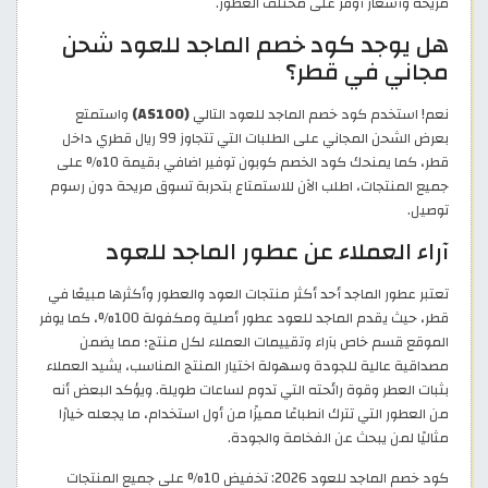
مريحة وأسعار أوفر على مختلف العطور.
هل يوجد كود خصم الماجد للعود شحن
مجاني في قطر؟
نعم! استخدم كود خصم الماجد للعود التالي
(AS100)
واستمتع
بعرض الشحن المجاني على الطلبات التي تتجاوز 99 ريال قطري داخل
قطر، كما يمنحك كود الخصم كوبون توفير اضافي بقيمة 10% على
جميع المنتجات، اطلب الآن للاستمتاع بتحربة تسوق مريحة دون رسوم
توصيل.
آراء العملاء عن عطور الماجد للعود
تعتبر عطور الماجد أحد أكثر منتجات العود والعطور وأكثرها مبيعًا في
قطر، حيث يقدم الماجد للعود عطور أصلية ومكفولة 100%، كما يوفر
الموقع قسم خاص بآراء وتقييمات العملاء لكل منتج؛ مما يضمن
مصداقية عالية للجودة وسهولة اختيار المنتج المناسب، يشيد العملاء
بثبات العطر وقوة رائحته التي تدوم لساعات طويلة. ويؤكد البعض أنه
من العطور التي تترك انطباعًا مميزًا من أول استخدام، ما يجعله خيارًا
مثاليًا لمن يبحث عن الفخامة والجودة.
كود خصم الماجد للعود 2026: تخفيض 10% على جميع المنتجات