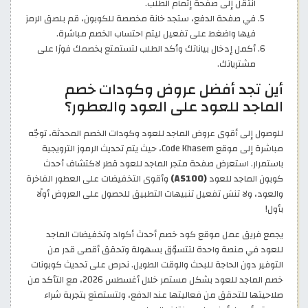
انتقل إلى صفحة إتمام الطلب.
في صفحة الدفع، ستجد خانة مخصصة للكوبون، قم بلصق الرمز
فيها واضغط على تفعيل ليتم احتساب الخصم مباشرة.
أكمل إدخال بياناتك وأكد الطلب لتستمتع بخصمك فورًا على
مشترياتك.
أين تجد أفضل عروض وكودات خصم
الماجد للعود على العود والعطور؟
للوصول إلى أقوى عروض الماجد للعود وكودات الخصم المحدثة، توجّه
مباشرة إلى موقع Code Khasem، حيث يتم تحديث الرموز الترويجية
باستمرار. استعرض صفحة متجر الماجد للعود قطر لاكتشاف أحدث
كوبون الماجد للعود
(AS100)
وأقوى التخفيضات على العطور الفاخرة
والعود، ولا تنسَ تفعيل تنبيهات التطبيق للحصول على العروض أولًا
بأول!
يجمع فريق عمل موقع كود خصم أحدث أكواد وتخفيضات الماجد
للعود في منصة واحدة لتتسوّق بسهولة وتحقق أقصى قدر من
التوفير دون الحاجة للبحث والوقت الطويل. نحرص على تحديث كوبونات
خصم الماجد للعود بشكل مستمر خلال أغسطس 2026، مع التأكد من
صلاحيتها للتحقق من فعاليتها عند الدفع، ولتستمتع بتجربة شراء