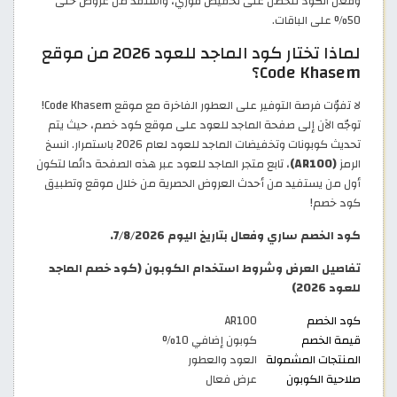
وفعل الكود لتحصل على تخفيض فوري، واستفد من عروض حتى
50% على الباقات.
لماذا تختار كود الماجد للعود 2026 من موقع
Code Khasem؟
لا تفوّت فرصة التوفير على العطور الفاخرة مع موقع Code Khasem!
توجّه الآن إلى صفحة الماجد للعود على موقع كود خصم، حيث يتم
تحديث كوبونات وتخفيضات الماجد للعود لعام 2026 باستمرار. انسخ
الرمز
(AR100)
، تابع متجر الماجد للعود عبر هذه الصفحة دائما لتكون
أول من يستفيد من أحدث العروض الحصرية من خلال موقع وتطبيق
كود خصم!
كود الخصم ساري وفعال بتاريخ اليوم 7/8/2026.
تفاصيل العرض وشروط استخدام الكوبون (كود خصم الماجد
للعود 2026)
كود الخصم
AR100
قيمة الخصم
كوبون إضافي 10%
المنتجات المشمولة
العود والعطور
صلاحية الكوبون
عرض فعال