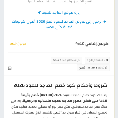
انسخ الكوبون واستخدمه عند انهاء عملية الشراء
زيارة موقع الماجد للعود
الرجوع إلى عروض الماجد للعود قطر 2026 أقوى كوبونات
فعالة حتى 50%
كوبون إضافي 10%
كوبون خصم
271
استخدام اليوم
اخر استخدام منذ
6 ساعة
اخر توفير
36.9 ريال قطري
شروط وأحكام كود خصم الماجد للعود 2026
يمنحك كود خصم الماجد للعود 2026
(AR100)
خصم بقيمة
10%على افضل عطور الماجد للعود النسائيه والرجالية
، بما في
ذلك عطر الماجد للطرفين، مثل عطر نوار أو معاني الجديد. الكود متاح
لجميع العملاء في قطر بدون حد أقصى للخصم. انتقِ عطرك المفضل،