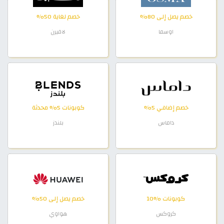
خصم يصل إلى 80%
خصم لغاية 50%
اوسما
لافيرن
خصم إضافي 5%
كوبونات 5% محدثة
داماس
بلندز
كوبونات %10
خصم يصل إلى 50%
كروكس
هواوي