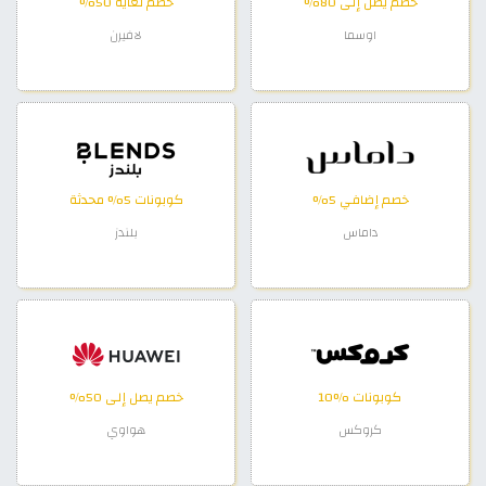
خصم يصل إلى 80%
خصم لغاية 50%
اوسما
لافيرن
خصم إضافي 5%
كوبونات 5% محدثة
داماس
بلندز
كوبونات %10
خصم يصل إلى 50%
كروكس
هواوي