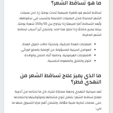
ما هو تساقط الشعر؟
تساقط الشعر هو ظاهرة طبيعية تحدث يوميًا، إذ تحل بصيلات
الشعر الجديدة محل البصيلات القديمة وتتسبب في سقوطها،
ويُعد التساقط أمرًا طبيعيًا إذا يتراوح بين 50 و150 شعرة يوميًا،
بينما يصبح مقلقًا إذا تجاوز هذا الحد. وتشمل أبرز أسباب تساقط
الشعر المفرط:
اضطرابات الغدة الدرقية، وتحديدًا حالات خمول الغدة.
العوامل الجينية المسؤولة عن الإصابة بالصلع الوراثي.
الاضطرابات الهرمونية، وخاصة أثناء الحمل والولادة.
التوتر والقلق والضغوط النفسية.
ما الذي يميز علاج تساقط الشعر من
النهدي قطر؟
تعد صيدلية النهدي وجهة ممتازة لشراء كل ما تحتاجه من أدوية
لعلاج تساقط الشعر؛ بفضل تنوع منتجاتها وموثوقيتها واعتمادها
على علامات تجارية طبية فعّالة، وتشمل أهم مزايا التسوق منها ما
يلي: