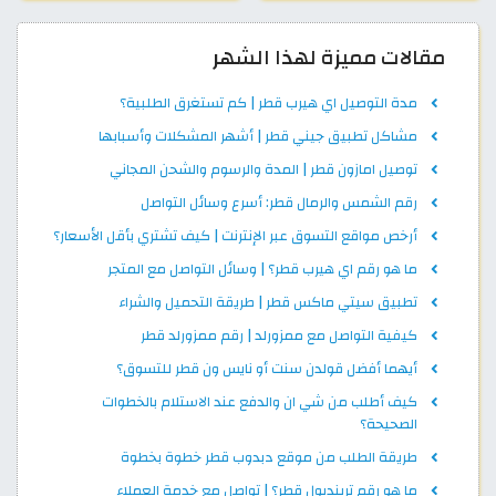
مقالات مميزة لهذا الشهر
مدة التوصيل اي هيرب قطر | كم تستغرق الطلبية؟
مشاكل تطبيق جيني قطر | أشهر المشكلات وأسبابها
توصيل امازون قطر | المدة والرسوم والشحن المجاني
رقم الشمس والرمال قطر: أسرع وسائل التواصل
أرخص مواقع التسوق عبر الإنترنت | كيف تشتري بأقل الأسعار؟
ما هو رقم اي هيرب قطر؟ | وسائل التواصل مع المتجر
تطبيق سيتي ماكس قطر | طريقة التحميل والشراء
كيفية التواصل مع ممزورلد | رقم ممزورلد قطر
أيهما أفضل قولدن سنت أو نايس ون قطر للتسوق؟
كيف أطلب من شي ان والدفع عند الاستلام بالخطوات
الصحيحة؟
طريقة الطلب من موقع دبدوب قطر خطوة بخطوة
ما هو رقم ترينديول قطر؟ | تواصل مع خدمة العملاء