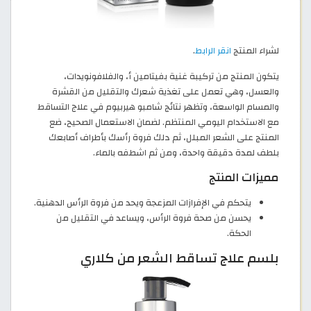
لشراء المنتج
انقر الرابط
.
يتكون المنتج من تركيبة غنية بفيتامين أ، والفلافونويدات،
والعسل، وهي تعمل على تغذية شعرك والتقليل من القشرة
والمسام الواسعة، وتظهر نتائج شامبو هيربيوم في علاج التساقط
مع الاستخدام اليومي المنتظم. لضمان الاستعمال الصحيح، ضع
المنتج على الشعر المبلل، ثم دلك فروة رأسك بأطراف أصابعك
بلطف لمدة دقيقة واحدة، ومن ثم اشطفه بالماء.
مميزات المنتج
يتحكم في الإفرازات المزعجة ويحد من فروة الرأس الدهنية.
يحسن من صحة فروة الرأس، ويساعد في التقليل من
الحكة.
بلسم علاج تساقط الشعر من كلاري