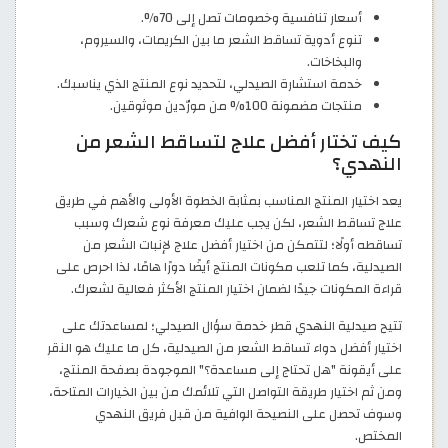
أسعار تنافسية وخصومات تصل إلى 70%.
تنوع أدوية تساقط الشعر ما بين الكريمات، والسيروم،
والبخاخات.
خدمة استشارة الصيدلي، لتحديد نوع المنتج الذي يناسبك.
منتجات مضمونة 100% من مورّدين موثوقين.
كيف تختار أفضل علاج لتساقط الشعر من
النهدي؟
يعد اختيار المنتج المناسب بمثابة الخطوة الأولى والأهم في طريق
علاج تساقط الشعر، لكن يجب عليك معرفة نوع شعرك وسبب
تساقطه أولًا؛ لتتمكن من اختيار أفضل علاج لإنبات الشعر من
الصيدلية، كما تلعب مكونات المنتج أيضًا دورًا هامًا، لذا احرص على
قراءة المكونات جيدًا لضمان اختيار المنتج الأكثر فعالية لشعرك.
تتيح صيدلية النهدي قطر خدمة سؤال الصيدلي؛ لمساعدتك على
اختيار أفضل دواء تساقط الشعر من الصيدلية، كل ما عليك هو النقر
على أيقونة "هل تحتاج إلى مساعدة؟" الموجودة بصفحة المنتج،
ومن ثم اختيار طريقة التواصل التي تلائمك من بين الخيارات المتاحة،
وسوف تحصل على النصيحة الوافية من قبل فريق النهدي
المختص.