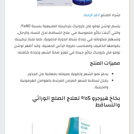
لشراء المنتج
انقر الرابط
.
يتسم لوشن نوفو فان كرونيك بتركيبته الطبيعية بنسبة 80%،
والتي أثبتت نتائج ملموسة في علاج التساقط لدى النساء والرجال،
وتسهم مكوناته في زيادة نشاط الدورة الدموية، كما تمتاز تركيبته
بقوامها الخفيف والمناسب لفروة الرأس الدهنية، وقد أظهر لوشن
نوفو فان كرونيك نتائج جيدة في تعزيز صحة الشعر وزيادة كثافته.
مميزات المنتج
يحفز نمو الشعر وتقوية بصيلاته بفعالية من الجذور.
يقلل تساقط الشعر المزمن المرتبط بالعوامل الهرمونية
والجينية.
بخاخ هيرجرو 5% لعلاج الصلع الوراثي
والتساقط