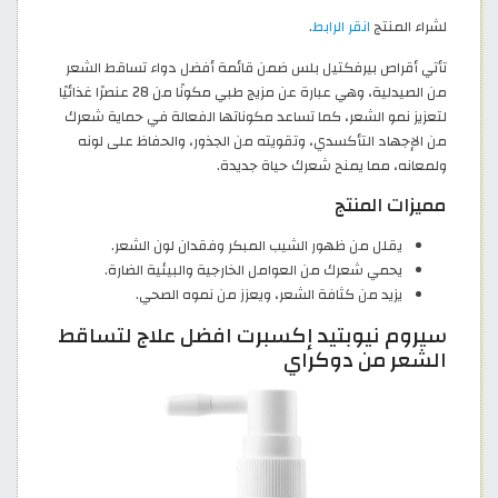
لشراء المنتج
انقر الرابط
.
تأتي أقراص بيرفكتيل بلس ضمن قائمة أفضل دواء تساقط الشعر
من الصيدلية، وهي عبارة عن مزيج طبي مكونًا من 28 عنصرًا غذائيًا
لتعزيز نمو الشعر، كما تساعد مكوناتها الفعالة في حماية شعرك
من الإجهاد التأكسدي، وتقويته من الجذور، والحفاظ على لونه
ولمعانه، مما يمنح شعرك حياة جديدة.
مميزات المنتج
يقلل من ظهور الشيب المبكر وفقدان لون الشعر.
يحمي شعرك من العوامل الخارجية والبيئية الضارة.
يزيد من كثافة الشعر، ويعزز من نموه الصحي.
سيروم نيوبتيد إكسبرت افضل علاج لتساقط
الشعر من دوكراي