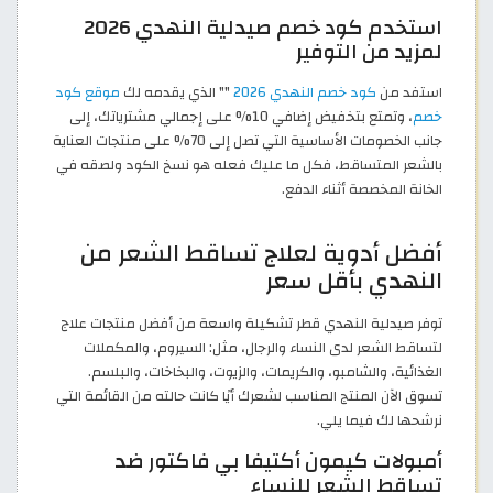
استخدم كود خصم صيدلية النهدي 2026
لمزيد من التوفير
استفد من
كود خصم النهدي 2026
"
" الذي يقدمه لك
موقع كود
خصم
، وتمتع بتخفيض إضافي 10% على إجمالي مشترياتك، إلى
جانب الخصومات الأساسية التي تصل إلى 70% على منتجات العناية
بالشعر المتساقط، فكل ما عليك فعله هو نسخ الكود ولصقه في
الخانة المخصصة أثناء الدفع.
أفضل أدوية لعلاج تساقط الشعر من
النهدي بأقل سعر
توفر صيدلية النهدي قطر تشكيلة واسعة من أفضل منتجات علاج
لتساقط الشعر لدى النساء والرجال، مثل: السيروم، والمكملات
الغذائية، والشامبو، والكريمات، والزيوت، والبخاخات، والبلسم.
تسوق الآن المنتج المناسب لشعرك أيًا كانت حالته من القائمة التي
نرشحها لك فيما يلي.
أمبولات كيمون أكتيفا بي فاكتور ضد
تساقط الشعر للنساء