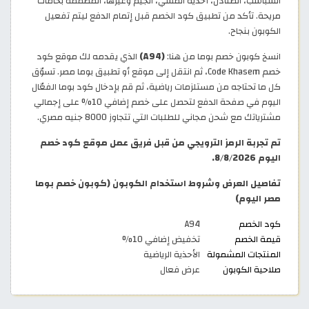
الشباشب، الصنادل، أحذية المشي، الجيم وغيرها، المصممة بخامات
مريحة. تأكد من تطبيق كود الخصم قبل إتمام الدفع ليتم تفعيل
الكوبون بنجاح.
انسخ كوبون خصم بوما من هنا:
(A94)
الذي يقدمه لك موقع كود
خصم Code Khasem، ثم انتقل إلى موقع أو تطبيق بوما مصر. تسوّق
كل ما تحتاجه من مستلزمات رياضية، ثم قم بإدخال كود بوما الفعّال
اليوم في صفحة الدفع لتحصل على خصم إضافي 10% على إجمالي
مشترياتك مع شحن مجاني للطلبات التي تتجاوز 8000 جنيه مصري.
تم تجربة الرمز الترويجي من قبل فريق عمل موقع كود خصم
اليوم 8/8/2026.
تفاصيل العرض وشروط استخدام الكوبون (كوبون خصم بوما
مصر اليوم)
كود الخصم
A94
قيمة الخصم
تخفيض إضافي 10%
المنتجات المشمولة
الأحذية الرياضية
صلاحية الكوبون
عرض فعال