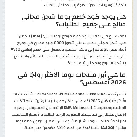
لتحقق توفيرًا أكبر دون الحاجة إلى حد أدنى للطلب.
هل يوجد كود خصم بوما شحن مجاني
صالح على جميع الطلبات؟
نعم، سارع في تفعيل كود خصم موقع بوما التالي:
(A94)
لتحصل
على شحن مجاني للطلبات التي تتجاوز 8000 جنيه مصري في جميع
أنحاء مصر. بالإضافة إلى ذلك، استمتع بالحصول على خصم إضافي 10%
على جميع أقسام الموقع دون حد أقصى للخصم. اطلب الآن واستمتع
بالشحن السريع والمجاني أينما كنت!
ما هي أبرز منتجات بوما الأكثر رواجًا في
2026 أغسطس؟
تتصدر أحذية PUMA Suede ،PUMA Palermo، Puma Nitro قائمة منتجات
الأكثر طلبّا خلال 2026 أغسطس داخل مصر، تليها تيشيرتات المنتخبات
الوطنية ومجموعات BMW Motorsport الرائجة بين المتسوقين. ويعود
الإقبال عليها إلى تصاميمها العصرية، الراحة العالية والأسعار المناسبة.
اختر أحدث منتجات بوما الأكثر طلبًا ولا تنسَ تفعيل كوبون خصم بوما
اونلاين
(AA20)
للاستفادة من خصم 10% مضمون على طلبك.