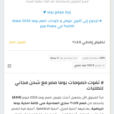
انسخ الكوبون واستخدمه عند انهاء عملية الشراء
زيارة موقع بوما
الرجوع إلى أقوى عروض و كودات خصم بوما 2026 فعالة
100% في Puma مصر
تخفيض إضافي 10%
كوبون خصم
264
استخدام اليوم
اخر استخدام منذ
5 ساعة
اخر توفير
514.9 جنيه مصري
لا تفوت خصومات بوما مصر مع شحن مجاني
للطلبات
ابدأ التسوق الآن بتفعيل أحدث كوبون خصم بوما 2026 اليوم
(A94)
واستفد من
خصم 10% ساري الصلاحية على كافة احذية بوما
الرياضية
، بما فيها: أحذية الجري، أحذية Speedcat، أحذية كرة القدم،