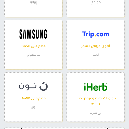
هواوي
إيرالو
أقوى عروض السفر
خصم حتى 50%
تريب
سامسونج
كوبونات خصم وعروض حتى
خصم حتى 50%
50%
نون
اي هيرب