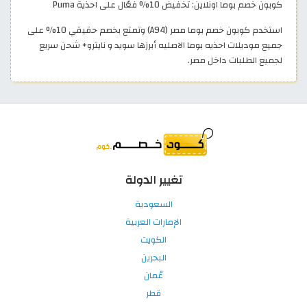
كوبون خصم بوما اونلاين: تخفيض 10% فعّال على احذية Puma
استخدم كوبون خصم بوما مصر (A94) وتمتع بخصم حقيقي 10% على
جميع موديلات احذيه بوما الاصليه أبرزها سويد و نايترو+ شحن سريع
لجميع الطلبات داخل مصر.
تغيير الدولة
السعودية
الإمارات العربية
الكويت
البحرين
عُمان
قطر