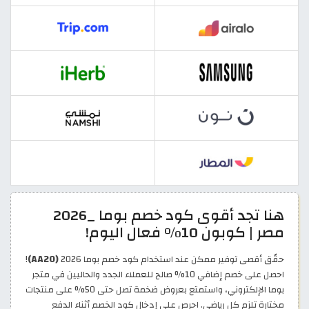
هنا تجد أقوى كود خصم بوما _2026
مصر | كوبون 10% فعال اليوم!
حقّق أقصى توفير ممكن عند استخدام كود خصم بوما 2026
(AA20)
!
احصل على خصم إضافي 10% صالح للعملاء الجدد والحاليين في متجر
بوما الإلكتروني، واستمتع بعروض ضخمة تصل حتى 50% على منتجات
مختارة تلزم كل رياضي. احرص على إدخال كود الخصم أثناء الدفع