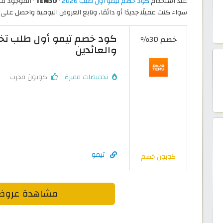
عند استخدام
كود خصم تيمو أول طلب 2026
"
TEM30
" الموجود ف
سواء كنت عميلًا جديدًا أو دائمًا، وتابع العروض اليومية واحصل على
خصم 30%
والعائدين
تخفيضات مميزة
كوبون مجرب
تيمو
كوبون خصم
مشاهدة عروض