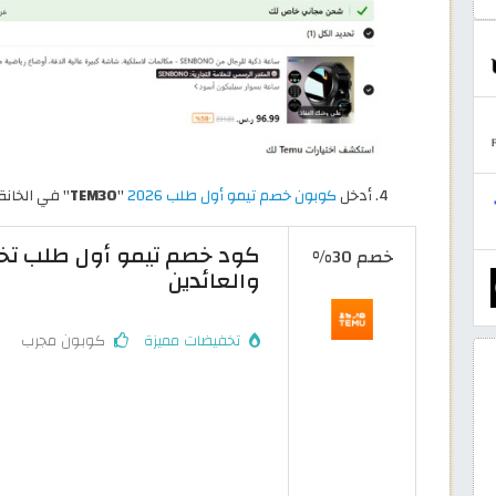
أدخل
كوبون خصم تيمو أول طلب 2026
"
TEM30
" في الخان
خصم 30%
والعائدين
تخفيضات مميزة
كوبون مجرب