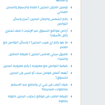
وأسبابها
توصيل امازون البحرين | المدة والرسوم والشحن
المجاني
رقم الشمس والرمال البحرين: أسرع وسائل
التواصل
أرخص مواقع التسوق عبر الإنترنت | كيف تشتري
بأقل الأسعار؟
ما هو رقم اي هيرب البحرين؟ | وسائل التواصل مع
المتجر
تطبيق سيتي ماكس البحرين | طريقة التحميل
والشراء
كيفية التواصل مع ممزورلد | رقم ممزورلد البحرين
أيهما أفضل قولدن سنت أو نايس ون البحرين
للتسوق؟
كيف أطلب من شي ان والدفع عند الاستلام
بالخطوات الصحيحة؟
طريقة الطلب من موقع دبدوب البحرين خطوة
بخطوة