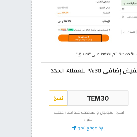
ة المُخصصة، ثم اضغط على "تطبيق".
كود خصم تيمو أول طلب تخفيض إضافي 30% للعملاء الجدد
نسخ
انسخ الكوبون واستخدمه عند انهاء عملية
الشراء
زيارة موقع تيمو