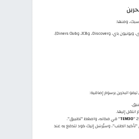
حرين
اسبك، ومنها:
، وJCB، وDiners Club).
 تيمو البحرين برسوم إضافية:
بيق.
انتقل إليها.
TEM30
" في مكانه، واضغط "تطبيق".
 "تأكيد الطلب"، وسيُرسَل إليك كود لتدفع به عند