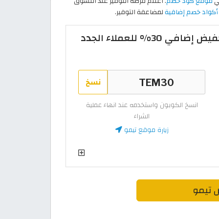
ي
موقع كود خصم
. اغتنم فرصة التوفير عند التسوق
أكواد خصم إضافية
لمضاعفة التوفير.
كود خصم تيمو أول طلب تخفيض إضافي 30% للعملاء الجدد
نسخ
انسخ الكوبون واستخدمه عند انهاء عملية
الشراء
زيارة موقع تيمو
 تيمو