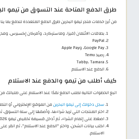
طرق الدفع المتاحة عند التسوق من تيمو الب
من أبرز خدمات متجر تيمو البحرين طرق الدفع المتعددة للدفع بما ين
بطاقات الائتمان (فيزا، وماستركارد، وأمركان إكسبرس، ومدى، ويونيون باي، وDiscover
PayPal
Google Pay، وApple Pay
رصيد Temu
Tabby، Tamara
الدفع عند الاستلام
كيف أطلب من تيمو والدفع عند الاستلام
اتبع الخطوات التالية لطلب الدفع نقدًا عند الاستلام على طلباتك من
سجل دخولك إلى تيمو البحرين
من الموقع الإلكتروني أو التط
اختر المنتجات التي تريد شراءها، وأضفها إلى سلة التسوق، ثم 
اضغط على إتمام الشراء، ثم أدخل قسيمة تخفيض تيمو 2026 "
اكتب بيانات الشحن، واختر "الدفع عند الاستلام"، ثم انقر على
الاستلام.