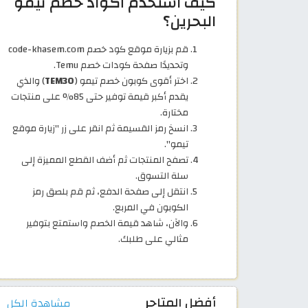
كيف استخدم أكواد خصم تيمو
البحرين؟
قم بزيارة موقع كود خصم code-khasem.com
وتحديدًا صفحة كودات خصم Temu.
اختر أقوى كوبون خصم تيمو (
TEM30
) والذي
يقدم أكبر قيمة توفير حتى 85% على منتجات
مختارة.
انسخ رمز القسيمة ثم انقر على زر "زيارة موقع
تيمو".
تصفح المنتجات ثم أضف القطع المميزة إلى
سلة التسوق.
انتقل إلى صفحة الدفع، ثم قم بلصق رمز
الكوبون في المربع.
والآن، شاهد قيمة الخصم واستمتع بتوفير
مثالي على طلبك.
أفضل المتاجر
مشاهدة الكل