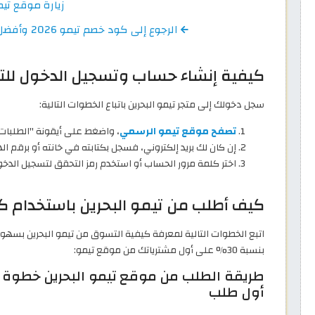
زيارة موقع تي
الرجوع إلى كود خصم تيمو 2026 وأفضل كوبونات Temu البحرين اونلاين
كيفية إنشاء حساب وتسجيل الدخول للت
سجل دخولك إلى متجر تيمو البحرين باتباع الخطوات التالية:
تصفح موقع تيمو الرسمي
، واضغط على أيقونة "الطلبات
إن كان لك بريد إلكتروني، فسجل بكتابته في خانته أو برقم ال
اختر كلمة مرور الحساب أو استخدم رمز التحقق لتسجيل الدخو
كيف أطلب من تيمو البحرين باستخدام كود 
بنسبة 30% على أول مشترياتك من موقع تيمو:
طريقة الطلب من موقع تيمو البحرين خطوة
أول طلب