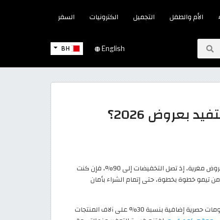
الأم والطفل
التجميل
الكترونيات
السفر
BH
English
 بعروض 2026؟
يعرض متجر تيمو مجموعة متنوعة من المنتجات بأسعار تنافسية وعروض مغرية، إذ تصل التخفيضات إلى 90%، فإن كنت
 من تيمو خطوة بخطوة، حتى إتمام الشراء بأمان
احصل على أفضل العروض بقسائم تخفيض تيمو البحرين، وتمتع بخصومات حصرية إضافية بنسبة 30% على آلاف المنتجات