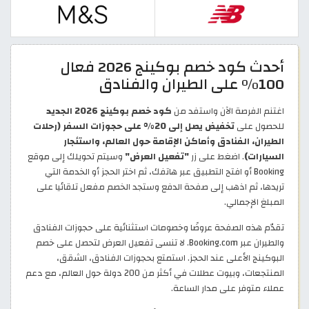
أحدث كود خصم بوكينج 2026 فعال
100% على الطيران والفنادق
اغتنم الفرصة الآن واستفد من
كود خصم بوكينج 2026 الجديد
للحصول على
تخفيض يصل إلى 20% على حجوزات السفر (رحلات
الطيران، الفنادق وأماكن الإقامة حول العالم، واستئجار
السيارات)
. اضغط على زر
"تفعيل العرض"
وسيتم تحويلك إلى موقع
Booking أو افتح التطبيق عبر هاتفك، ثم اختر الحجز أو الخدمة التي
تريدها، ثم اذهب إلى صفحة الدفع وستجد الخصم مفعل تلقائيا على
المبلغ الإجمالي.
تقدّم هذه الصفحة عروضًا وخصومات استثنائية على حجوزات الفنادق
والطيران عبر Booking.com. لا تنسى تفعيل العرض لتحصل على خصم
البوكينج الأعلى عند الحجز. استمتع بحجوزات الفنادق، الشقق،
المنتجعات، وبيوت عطلات في أكثر من 200 دولة حول العالم، مع دعم
عملاء متوفر على مدار الساعة.