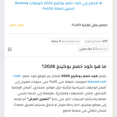
الرجوع إلى كود خصم بوكينج 2026 كوبونات Booking
البحرين فعالة 100%
خصم يصل لغاية 20%
عرض خاص
297
استخدام اليوم
اخر استخدام منذ
9 ساعة
اخر توفير
2.7 دينار بحريني
ما هو كود خصم بوكينج 2026؟
يقدم
كود خصم بوكينج 2026
المتاح عبر موقع كود خصم
code-
khasem.com
خصومات فعالة حتى 20% على حجوزات الطيران إلى
أفضل الوجهات السياحية الرائجة حول العالم، الفنادق، أماكن الإقامة
(الشقق، الفلل، الشاليهات والمزارع)، بالإضافة إلى خدمة تكسي
المطار واستئجار السيارات. انقر على رابط
"تفعيل العرض"
ثم اتوجه
إلى موقع بوكينج، احجز رحلة طيران او فندق وسيتم تطبيق خصمك
بشكل تلقائي في صفحة الدفع.