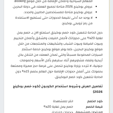
المعالم السياحية وأماكن الإقامة من خلال موقع Booking.
عروض بوكينج 2026 متاحة لجميع العملاء في دولة البحرين.
عروض بوكينج متاحة للمستخدمين الحاليين والجدد.
لا يوجد حد أدنى لقيمة الحجوزات حتى تستطيع الاستفادة
من رمز ترويجي بوكينج.
دون الحاجة لتفعيل كود خصم بوكينق استمتع الان بـ خصم يصل
لغاية 20% على حجوزاتك لأجمل الفيلات والشقق وأماكن التخييم
وبيوت الضيافة وبيوت الشباب والشاليهات والمنتجعات من خلال
موقع بوكينج البحرين، كما يوفر موقع بوكينج خدمة استئجار
السيارات المدفوعة مسبقاً والتي تمكن العملاء من التنقل بكل
أريحية وقضاء مشاويرهم أثناء سفرهم بأقل الأسعار وخصومات
جنونية، لا تتردد بزيارة بوكينج لتحصل على فرصة حجز مميزة وممتعة
بحصولك على أفضل حجوزات الإقامة حول العالم بخصم 15% دون
الحاجة لتفعيل كود خصم البوكينق.
تفاصيل العرض وشروط استخدام الكوبون (كود خصم بوكينج
2026)
كود الخصم
انقر للمشاهدة
قيمة الخصم
خصم يصل لغاية 20%
المنتجات المشمولة
حجوزات الفنادق