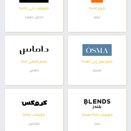
خصم 30%
خصومات حتى 70%
تيمو
الدخيل للعود
خصم يصل إلى 80%
خصم إضافي 5%
اوسما
داماس
كوبونات 5% محدثة
كوبونات %10
بلندز
كروكس