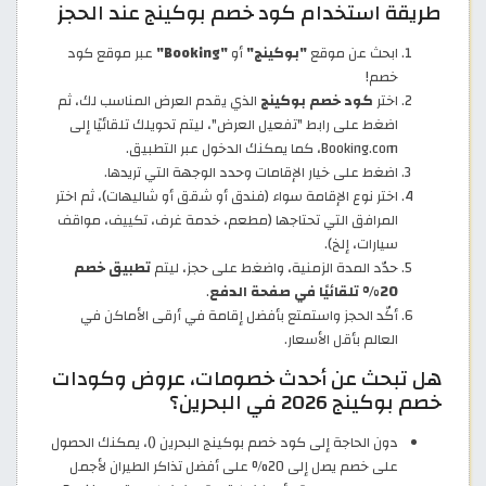
طريقة استخدام كود خصم بوكينج عند الحجز
ابحث عن موقع
"بوكينج"
أو
"Booking"
عبر موقع كود
خصم!
اختر
كود خصم بوكينج
الذي يقدم العرض المناسب لك، ثم
اضغط على رابط "تفعيل العرض"، ليتم تحويلك تلقائيًا إلى
Booking.com، كما يمكنك الدخول عبر التطبيق.
اضغط على خيار الإقامات وحدد الوجهة التي تريدها.
اختر نوع الإقامة سواء (فندق أو شقق أو شاليهات)، ثم اختر
المرافق التي تحتاجها (مطعم، خدمة غرف، تكييف، مواقف
سيارات، إلخ).
حدّد المدة الزمنية، واضغط على حجز، ليتم
تطبيق خصم
20% تلقائيًا في صفحة الدفع
.
أكّد الحجز واستمتع بأفضل إقامة في أرقى الأماكن في
العالم بأقل الأسعار.
هل تبحث عن أحدث خصومات، عروض وكودات
خصم بوكينج 2026 في البحرين؟
دون الحاجة إلى كود خصم بوكينج البحرين (
)، يمكنك الحصول
على خصم يصل إلى 20% على أفضل تذاكر الطيران لأجمل