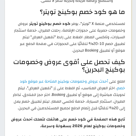
واستمتع بإقامة مريحة وتجربة سفر لا تُنسى.
ما هو كود خصم بوكينج تويتر؟
لمستخدمي منصة X "تويتر"، يوفر
كود خصم بوكينج تويتر
عروض
وخصومات حصرية على حجوزات الإقامة، رحلات الطيران، خدمة استئجار
السيارات، وتاكسي المطار. اضغط على رابط "تفعيل العرض" ليتم
تطبيق خصم 10-20% تلقائيًا على الحجوزات في صفحة الدفع عبر
موقع أو تطبيق Booking البحرين.
كيف تحصل على أقوى عروض وخصومات
بوكينج البحرين؟
اطلع على
أحدث عروض وخصومات بوكينج المتاحة عبر موقع كود
خصم
، اختر العرض المناسب، ثم اضغط على زر "تفعيل العرض"، ليتم
تحويلك مباشرة إلى موقع أو تطبيق Booking. اختر حجز الفنادق، تذاكر
الطيران، استئجار السيارة، خدمة تاكسي المطار. ليتم تطبيق خصم يصل
إلى 20% تلقائيًا قبل إتمام الدفع لجميع المستخدمين في البحرين.
تابع هذه الصفحة في كود خصم على هاتفك لتصلك أحدث عروض
وخصومات بوكينج لعام 2026 بسهولة وسرعة.