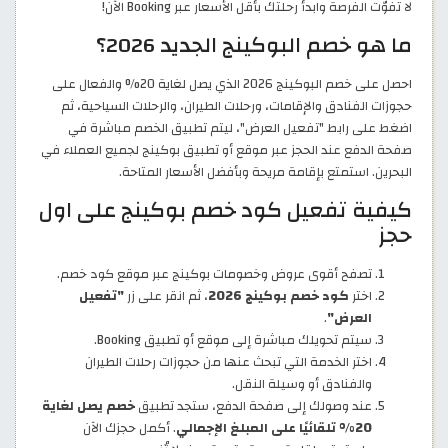
لا تفوّت الفرصة وابدأ رحلتك بأقل الأسعار عبر Booking الآن!
ما هو خصم البوكينج الجديد 2026؟
احصل على خصم البوكينج 2026 الذي يصل لغاية 20% والفعال على
حجوزات الفنادق والإقامات، ورحلات الطيران، والرحلات السياحية، ثم
اضغط على رابط "تفعيل العرض"، ليتم تطبيق الخصم مباشرة في
صفحة الدفع عند الحجز عبر موقع أو تطبيق بوكينج لجميع العملاء في
البحرين. استمتع بإقامة مريحة وبأفضل الأسعار المتاحة.
كيفية تفعيل كود خصم بوكينج على اول
حجز
تصفح أقوى عروض وخصومات بوكينج عبر موقع كود خصم.
اختر
كود خصم بوكينج 2026
، ثم انقر على زر
"تفعيل
العرض"
.
سيتم تحويلك مباشرة إلى موقع أو تطبيق Booking.
اختر الخدمة التي تبحث عنها من حجوزات رحلات الطيران
والفنادق أو وسيلة النقل.
عند وصولك إلى صفحة الدفع، ستجد تطبيق
خصم يصل لغاية
20% تلقائيًا على المبلغ الإجمالي
. أكمل حجزك الآن