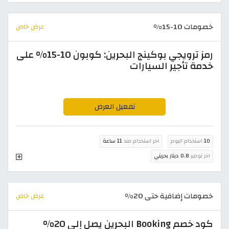
خصومات 10-15%
عرض خاص
رمز ترويجي بوكينج البحرين: كوبون 10-15% على
خدمة تأجير السيارات
تفعيل العرض
10
استخدام اليوم
اخر استخدام منذ
11 ساعة
اخر توفير
0.8 دينار بحريني
خصومات إضافية حتى 20%
عرض خاص
كود خصم Booking البحرين يصل إلى 20%