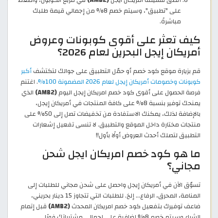
ألصق قسيمة امريكان ايجل
(AMB2)
في مربع الكوبون، واضغط
على "تطبيق"، وسيتم خصم 8% من إجمالي قيمة طلبك
مباشرةً.
كيف تعثر على أقوى كوبونات وعروض
أمريكان إيجل البحرين لعام 2026؟
قم بزيارة موقع كود خصم أو حمّل التطبيق على جوالك لتكتشف
أكبر
كوبونات وخصومات أمريكان إيجل لعام 2026 المضمونة 100%
. اغتنم
فرصة الحصول على أقوى كود خصم امريكان إيجل اليوم
(AMB2)
الذي
يمنحك توفير بنسبة 8% على كافة المنتجات في أمريكان إيجل،
بالإضافة لذلك، يمكنك الاستفادة من تخفيضات تصل إلى 50% على
منتجات مختارة داخل الموقع والتطبيق. لا تنسى تفعيل إشعارات
التطبيق لتصلك أحدث العروض أولًا بأول!!
ما هو كود خصم امريكان ايجل شحن
مجاني؟
تسوّق الآن في أمريكان إيجل واحصل على شحن مجاني للطلبات إلى
المنامة، المحرق، الرفاع... إلخ. للطلبات التي تتجاوز 15 دينار بحريني،
ضاعف توفيرك بتفعيل كود خصم امريكان المحدث
(AMB2)
قبل إتمام
الشراء وسيتم خصم 8% إضافية على إجمالي مشترياتك فورًا.