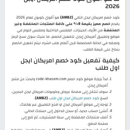
2026
كود خصم امريكان ايجل التالي
(AMB2)
هو أقوى كوبون لعام 2026
يقدم
خصم مميز بقيمة 8% على كافة المنتجات المخفضة وغير
المخفضة
من الأزياء، الجينزات، الملابس الداخلية وملابس النوم في
موقع وتطبيق أمريكان إيجل. لتفعيل الخصم، ما عليك سوى نسخ الرمز
ولصقه في الخانة المخصصة قبل أتمام طلب الشراء ليتم تفعيل الخصم
بنجاح على قيمة الطلب.
كيفية تفعيل كود خصم امريكان ايجل
اول طلب
ابدأ بزيارة موقع كود خصم code-khasem.com وابحث عن متجر
أمريكان إيجل.
سوف تنتقل إلى صفحة عروض وكوبونات امريكان ايجل البحرين،
انسخ
كود خصم امريكان ايجل اول طلب
(AMB2)
.
توجه إلى موقع أمريكان ايجل او افتح التطبيق عبر هاتفك.
أنشئ حساب جديد، أو سجل الدخول إلى حسابك الحالي.
أضف منتجاتك المفضلة إلى سلة المشتريات، ثم تابع إلى
صفحة الدفع.