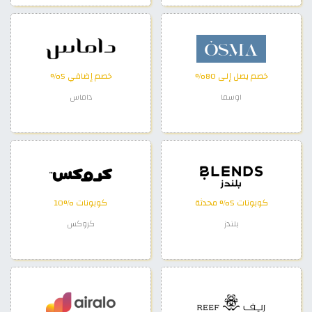
خصم يصل إلى 80%
خصم إضافي 5%
اوسما
داماس
كوبونات 5% محدثة
كوبونات %10
بلندز
كروكس