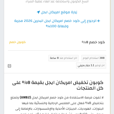
انسخ الكوبون واستخدمه عند انهاء عملية الشراء
زيارة موقع امريكان ايجل
الرجوع إلى كود خصم امريكان ايجل البحرين 2026 مجربة
وفعالة 100%
كود خصم 8%
كوبون خصم
388
استخدام اليوم
اخر استخدام منذ
8 ساعة
اخر توفير
1.1 دينار بحريني
كوبون تخفيض امريكان ايجل بقيمة 8% على
كل المنتجات
لا تفوت فرصة الاستفادة من كود خصم امريكان ايجل
(AMB2)
وتمتع
بتخفيض 8% فعال على الملابس الرجالية والنسائية بما فيها
البلوزات، الهوديات، الجينزات الأحذية والإكسسوارات، بالإضافة إلى