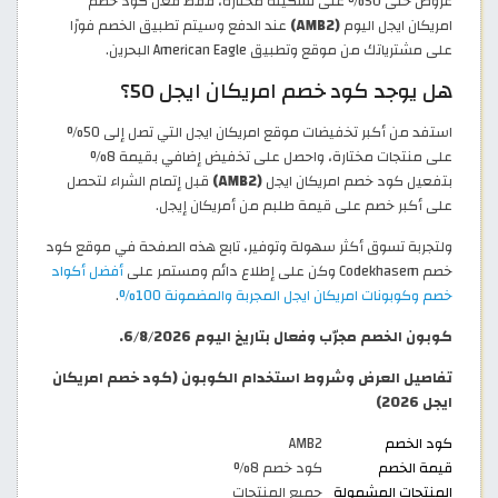
عروض حتى 50% على تشكيلة مختارة، فقط فعّل كود خصم
امريكان ايجل اليوم
(AMB2)
عند الدفع وسيتم تطبيق الخصم فورًا
على مشترياتك من موقع وتطبيق American Eagle البحرين.
هل يوجد كود خصم امريكان ايجل 50؟
استفد من أكبر تخفيضات موقع امريكان ايجل التي تصل إلى 50%
على منتجات مختارة، واحصل على تخفيض إضافي بقيمة 8%
بتفعيل كود خصم امريكان ايجل
(AMB2)
قبل إتمام الشراء لتحصل
على أكبر خصم على قيمة طلبم من أمريكان إيجل.
ولتجربة تسوق أكثر سهولة وتوفير، تابع هذه الصفحة في موقع كود
خصم Codekhasem وكن على إطلاع دائم ومستمر على
أفضل أكواد
خصم وكوبونات امريكان ايجل المجربة والمضمونة 100%
.
كوبون الخصم مجرّب وفعال بتاريخ اليوم 6/8/2026.
تفاصيل العرض وشروط استخدام الكوبون (كود خصم امريكان
ايجل 2026)
كود الخصم
AMB2
قيمة الخصم
كود خصم 8%
المنتجات المشمولة
جميع المنتجات