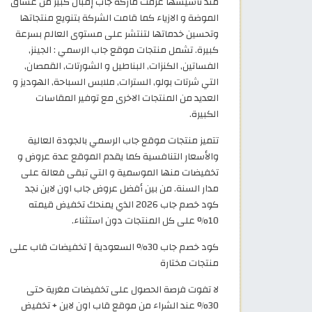
منذ تأسيسها عرفت ماركة جاب إقبال كبير من عشاق
الموضة و الازياء كما قامت الشركة بتنويع منتجاتها
وتحسين خدماتها لتنتشر على مستوى العالم بسرعة
كبيرة. تشمل منتجات موقع جاب الرسمي : الجينز,
الفساتين, الكنزات, البناطيل و الشورتات, القمصان,
التي شرتات بولو, السترات, ملابس السباحة, الهوديز و
العديد من المنتجات الاخرى مع توفير المقاسات
الكبيرة.
تتميز منتجات موقع جاب الرسمي بالجودة العالية
والأسعار التنافسية كما يقدم الموقع عدة عروض و
تخفيضات منها الموسمية و التي تبقى فعالة على
مدار السنة. من بين أفضل عروض جاب اون لاين نجد
كود خصم جاب 2026 الذي يمنحك تخفيض قيمته
10% على كل المنتجات دون استثناء.
كود خصم جاب 30% السعودية | تخفيضات قاب على
منتجات مختارة
لا تفوت فرصة الحصول على تخفيضات مغرية حتى
30% عند الشراء من موقع قاب اون لاين + تخفيض