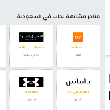
متاجر مشابهة لجاب في السعودية
خصم 30%
خصومات حتى 70%
تيمو
الدخيل للعود
خصم إضافي 5%
خصم 30%
داماس
اندر ارمور