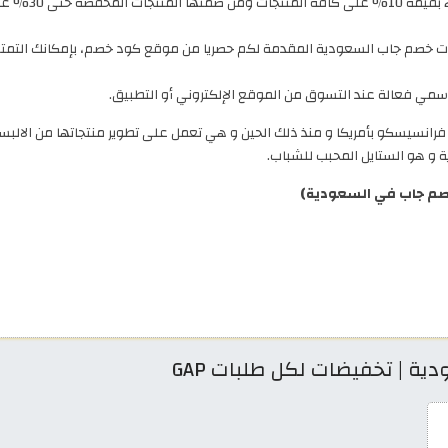
ثاني عرض هو إمك
ات خصم جاب السعودية المقدمة لكم حصريا من موقع كود خصم، بإمكانك التمتع 
مي فعالة عند التسوق من الموقع الإلكتروني أو التطبيق.
يخ إنشاء ماركة جاب للالبسة إلى سنة 1969 بسان فرانسيسكو بأمريكا و منذ ذلك الحين و هي تعمل على تطوير 
ة و هو الستايل المحبب للشباب.
صم جاب في السعودية)
ة | تخفيضات لكل طلبات GAP