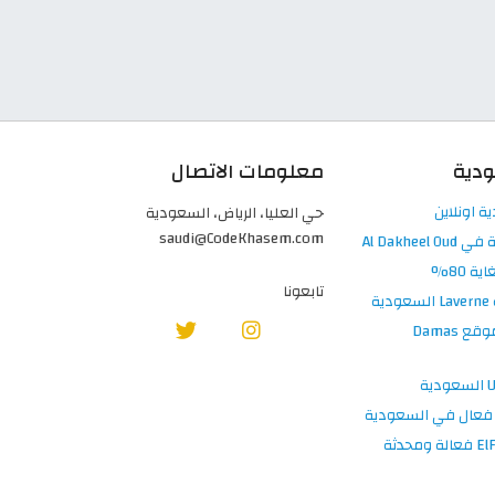
ودية
معلومات الاتصال
حي العليا، الرياض، السعودية
saudi@CodeKhasem.com
تابعونا
أقوى كودات خصم داماس 2026 فعالة 100% في موقع Damas