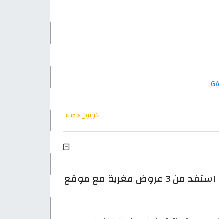
كوبون خصم
تمتع بـ 3 عروض إضافة إلى أكواد خصم جاب في وقت واحد عبر متجر جاب اون لاين الرسمي، استفد من 3 عروض مغرية مع موقع