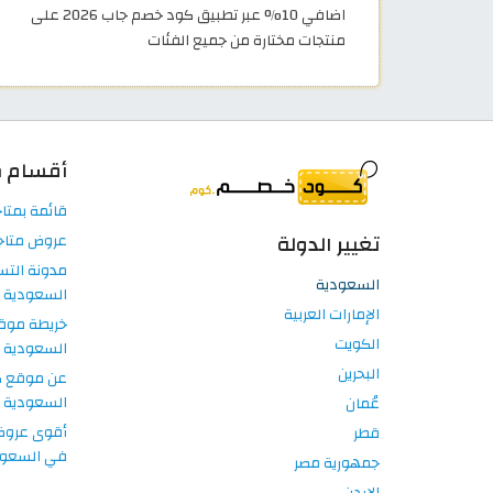
اضافي 10% عبر تطبيق كود خصم جاب 2026 على
منتجات مختارة من جميع الفئات
أقسام م
قائمة بمتا
تغيير الدولة
عروض متاج
مدونة الت
السعودية
السعودية
الإمارات العربية
خريطة موق
الكويت
السعودية
البحرين
عن موقع 
السعودية
عُمان
أقوى عروض 
قطر
في السعود
جمهورية مصر
الاردن