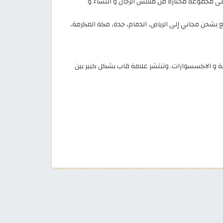
انية تفعيل كود خصم جاب 2026 بقيمة 10% على كافة المنتجات ومن ضمنها المنتجات المخفضة حتى 30% على مجموعة مختارة من ملابس الرجال و النساء و
بشحن مجاني إلى الرياض، الدمام، جدة، مكة المكرمة،
منتجاتها من الالبسة و الاكسسوارات. وتنتشر علامة قاب بشكل كبير بين