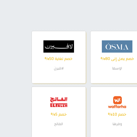
خصم يصل إلى 80%
خصم لغاية 50%
اوسما
لافيرن
خصم 10%
خصم 5%
وفرها
الفالح