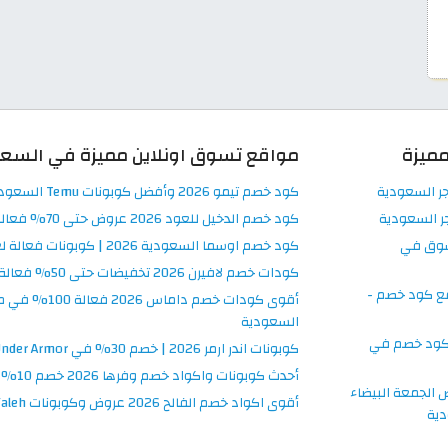
ميزة
مواقع تسوق اونلاين مميزة في السع
جر السعودية
كود خصم تيمو 2026 وأفضل كوبونات Temu السعودية اونلاين
ر السعودية
كود خصم الدخيل للعود 2026 عروض حتى 70% فعالة في Al Dakheel Oud
سوق في
كود خصم اوسما السعودية 2026 | كوبونات فعالة لغاية 80%
كودات خصم لافيرن 2026 تخفيضات حتى 50% فعالة Laverne السعودية
ع كود خصم -
السعودية
كود خصم في
كوبونات اندر ارمر 2026 | خصم 30% في Under Armor السعودية
أحدث كوبونات واكواد خصم وفرها 2026 خصم 10% فعال في السعودية
الجمعة البيضاء
أقوى اكواد خصم الفالح 2026 عروض وكوبونات ElFaleh فعالة ومحدثة
ية