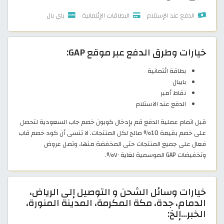
الدفع عند الإستلام
البطاقات الإئتمانية
باي بال
خيارات وطرق الدفع عبر موقع GAP:
بطاقة ائتمانية
بايبال
نقاط أمبر
الدفع عند الاستلام
قبل اتمام عملية الدفع قم بإدخال كوبون خصم جاب السعودية لتحصل
على خصم بقيمة 10% صالح لكل المنتجات. لا تنسى أن كود خصم قاب
فعال على جميع المنتجات حتى المخفضة منها، وتصل عروض
وتخفيضات GAP الموسمية لغاية ٧٠%.
خيارات وسائل الشحن و التوصيل إلى الرياض،
الدمام، جدة، مكة المكرمة، المدينة المنورة،
الخبر…إلخ: