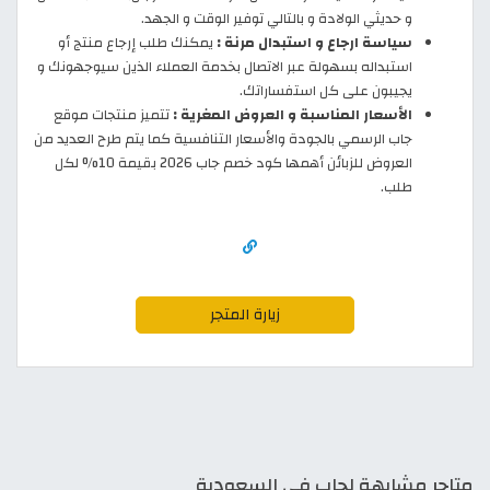
و حديثي الولادة و بالتالي توفير الوقت و الجهد.
سياسة ارجاع و استبدال مرنة :
يمكنك طلب إرجاع منتج أو
استبداله بسهولة عبر الاتصال بخدمة العملاء الذين سيوجهونك و
يجيبون على كل استفساراتك.
الأسعار المناسبة و العروض المغرية :
تتميز منتجات موقع
جاب الرسمي بالجودة والأسعار التنافسية كما يتم طرح العديد من
العروض للزبائن أهمها كود خصم جاب 2026 بقيمة 10% لكل
طلب.
زيارة المتجر
متاجر مشابهة لجاب في السعودية