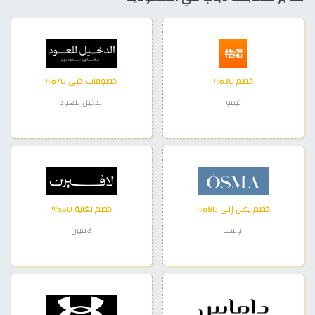
خصم 30%
خصومات حتى 70%
تيمو
الدخيل للعود
خصم يصل إلى 80%
خصم لغاية 50%
اوسما
لافيرن