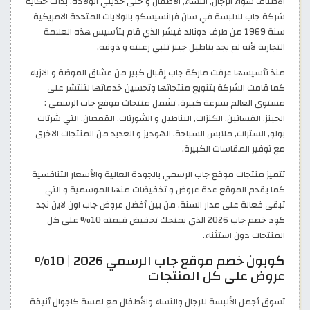
الاصناف سواء الرجال, النساء, الأطفال و حتى حديثي الولادة. بدأت حكاية
شركة جاب للالبسة في سان فرانسيسكو بالولايات المتحدة الامريكية
سنة 1969 من طرف دونالد فيشر الذي قام بتأسيس هذه العلامة
التجارية لأنه لم يجد بناطيل جينز تلبي رغبته و ذوقه.
منذ تأسيسها عرفت ماركة جاب إقبال كبير من عشاق الموضة و الازياء
كما قامت الشركة بتنويع منتجاتها وتحسين خدماتها لتنتشر على
مستوى العالم بسرعة كبيرة. تشمل منتجات موقع جاب الرسمي :
الجينز, الفساتين, الكنزات, البناطيل و الشورتات, القمصان, التي شرتات
بولو, السترات, ملابس السباحة, الهوديز و العديد من المنتجات الاخرى
مع توفير المقاسات الكبيرة.
تتميز منتجات موقع جاب الرسمي بالجودة العالية والأسعار التنافسية
كما يقدم الموقع عدة عروض و تخفيضات منها الموسمية و التي
تبقى فعالة على مدار السنة. من بين أفضل عروض جاب اون لاين نجد
كود خصم جاب 2026 الذي يمنحك تخفيض قيمته 10% على كل
المنتجات دون استثناء.
كوبون خصم موقع جاب الرسمي 2026 | 10%
عروض على كل المنتجات
تسوق أجمل الألبسة للرجال والنساء والأطفال مع لمسة كاجوال أنيقة