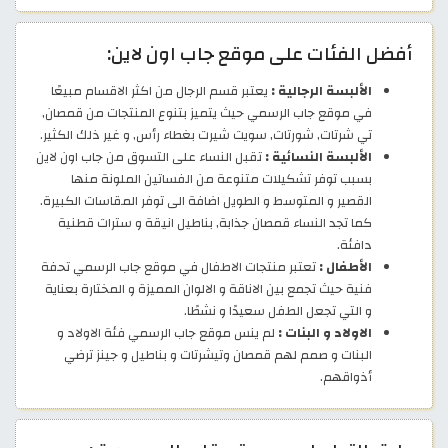
أفضل الفئات على موقع جاب اون لاين:
الألبسة الرجالية :
يعتبر قسم الرجال من اكثر الاقسام مبيعًا
في موقع جاب الرسمي حيث يتميز بتنوع المنتجات من قمصان,
تي شرتات, شورتات, سويت شيرت بغطاء رأس, و غير ذلك الكثير.
الألبسة النسائية :
تقبل النساء على التسوق من جاب اون لاين
بسبب توفر تشكيلات متنوعة من الفساتين الملونة منها
القصير و المتوسط و الطويل اضافة الى توفر المقاسات الكبيرة.
كما تجد النساء قمصان جذابة, بناطيل انيقة و سترات قطنية
دافئة.
الأطفال :
تعتبر منتجات الاطفال في موقع جاب الرسمي تحفة
فنية حيث تجمع بين الاناقة و الالوان المميزة و المختارة بعناية
و التي تجعل الطفل سعيدًا و نشطًا.
الاولاد و البنات :
لم ينس موقع جاب الرسمي فئة الاولاد و
البنات و صمم لهم قمصان وتيشرتات و بناطيل و جينز ترضي
أذواقهم.