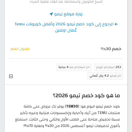
انسخ الكوبون واستخدمه عند انهاء عملية الشراء
زيارة موقع تيمو
الرجوع إلى كود خصم تيمو 2026 وأفضل كوبونات Temu
عُمان اونلاين
خصم 30%
كوبون خصم
253
استخدام اليوم
اخر استخدام منذ
4 ساعة
اخر توفير
4.2 ريال عُماني
ما هو كود خصم تيمو 2026؟
كود خصم تيمو اليوم هو: (
TEM30
) يوفر لك عروض على كافة
منتجات TEMU من أزياء وأحذية وإكسسوارات منزلية وغيره بأكبر
نسبة تخفيض متاحة على الطلب الأول والثاني وحتى الثالث. استمتع
بأقوى تخفيضات تيمو أغسطس 2026 من 30% ولغاية 70%!