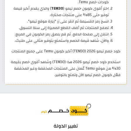
كودات خصم Temu.
اختر أقوى كوبون خصم تيمو (
TEM30
) والذي يقدم أكبر قيمة
توفير حتى 85% على منتجات مختارة.
انسخ رمز القسيمة ثم انقر على زر "زيارة موقع تيمو".
تصفح المنتجات ثم أضف القطع المميزة إلى سلة التسوق.
انتقل إلى صفحة الدفع، ثم قم بلصق رمز الكوبون في المربع.
والآن، شاهد قيمة الخصم واستمتع بتوفير مثالي على طلبك.
كود خصم تيمو 2026 (TEM30) أكبر كوبون Temu على جميع المنتجات
استخدم كود خصم تيمو 2026 هذا (TEM30) وشاهد أقوى خصم بقيمة
30% من موقع Temu عُمان على المنتجات المخفضة وغير المخفضة
فعّل كوبون خصم تيمو الآن وتمتع بالتوفير.
تغيير الدولة