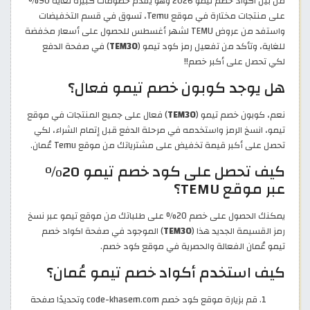
من بين اكواد خصم تيمو 2026 وهو يقدم خصومات كبيرة لغاية 90%
على منتجات مختارة في موقع Temu، تسوق في قسم التخفيضات
واستفد من عروض TEMU لشهر أغسطس للحصول على أسعار مخفضة
للغاية، وتأكد من تفعيل رمز كود تيمو (
TEM30
) في صفحة الدفع
لكي تحصل على أكبر خصم!!
هل يوجد كوبون خصم تيمو فعال؟
نعم، كوبون خصم تيمو (
TEM30
) فعال على جميع المنتجات في موقع
تيمو، انسخ الرمز واستخدمه في مرحلة الدفع قبل إتمام الشراء، لكي
تحصل على أكبر قيمة تخفيض على مشترياتك من موقع Temu عُمان.
كيف تحصل على كود خصم تيمو 20%
عبر موقع TEMU؟
يمكنك الحصول على خصم 20% على طلباتك من موقع تيمو عبر نسخ
رمز القسيمة الجديد هذا (
TEM30
) الموجود في صفحة اكواد خصم
تيمو عُمان الفعالة والحصرية في موقع كود خصم.
كيف استخدم أكواد خصم تيمو عُمان؟
قم بزيارة موقع كود خصم code-khasem.com وتحديدًا صفحة