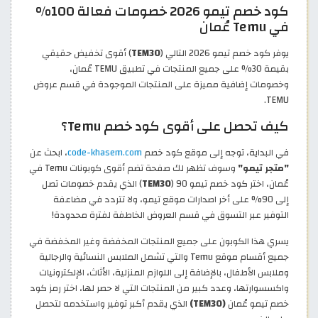
كود خصم تيمو 2026 خصومات فعالة 100%
في Temu عُمان
يوفر كود خصم تيمو 2026 التالي (
TEM30
) أقوى تخفيض حقيقي
بقيمة 30% على جميع المنتجات في تطبيق TEMU عُمان،
وخصومات إضافية مميزة على المنتجات الموجودة في قسم عروض
TEMU.
كيف تحصل على أقوى كود خصم Temu؟
في البداية، توجه إلى موقع كود خصم
code-khasem.com
، ابحث عن
"متجر تيمو"
وسوف تظهر لك صفحة تضم أقوى كوبونات Temu في
عُمان، اختر كود خصم تيمو 90 (
TEM30
) الذي يقدم خصومات تصل
إلى 90% على أخر اصدارات موقع تيمو، ولا تتردد في مضاعفة
التوفير عبر التسوق في قسم العروض الخاطفة لفترة محدودة!
يسري هذا الكوبون على جميع المنتجات المخفضة وغير المخفضة في
جميع أقسام موقع Temu والتي تشمل الملابس النسائية والرجالية
وملابس الأطفال، بالإضافة إلى اللوازم المنزلية، الأثاث، الإلكترونيات
واكسسوارتها، وعدد كبير من المنتجات التي لا حصر لها، اختر رمز كود
خصم تيمو عُمان
(TEM30)
الذي يقدم أكبر توفير واستخدمه لتحصل