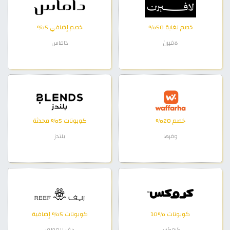
خصم لغاية 50%
خصم إضافي 5%
لافيرن
داماس
خصم 20%
كوبونات 5% محدثة
وفرها
بلندز
كوبونات %10
كوبونات 5% إضافية
كروكس
ريف للعطور