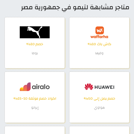
متاجر مشابهة لتيمو في جمهورية مصر
كاش باك 10%
خصم 10%
وفرها
بوما
خصم يصل إلى 50%
اكواد خصم موثقة 10–15%
هواوي
إيرالو