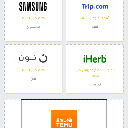
أقوى عروض السفر
خصم حتى 50%
تريب
سامسونج
كوبونات خصم وعروض حتى
خصم حتى 50%
50%
نون
اي هيرب