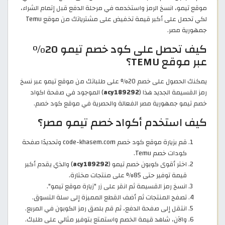
موقع تيمو، انسخ الرمز واستخدمه في مرحلة الدفع قبل إتمام الشراء،
لكي تحصل على أكبر قيمة تخفيض على مشترياتك من موقع Temu
جمهورية مصر.
كيف تحصل على كود خصم تيمو 20%
عبر موقع TEMU؟
يمكنك الحصول على خصم 20% على طلباتك من موقع تيمو عبر نسخ
رمز القسيمة الجديد هذا (
acy189292
) الموجود في صفحة اكواد
خصم تيمو جمهورية مصر الفعالة والحصرية في موقع كود خصم.
كيف استخدم أكواد خصم تيمو مصر؟
قم بزيارة موقع كود خصم code-khasem.com وتحديدًا صفحة
كودات خصم Temu.
اختر أقوى كوبون خصم تيمو (
acy189292
) والذي يقدم أكبر
قيمة توفير حتى 85% على منتجات مختارة.
انسخ رمز القسيمة ثم انقر على زر "زيارة موقع تيمو".
تصفح المنتجات ثم أضف القطع المميزة إلى سلة التسوق.
انتقل إلى صفحة الدفع، ثم قم بلصق رمز الكوبون في المربع.
والآن، شاهد قيمة الخصم واستمتع بتوفير مثالي على طلبك.