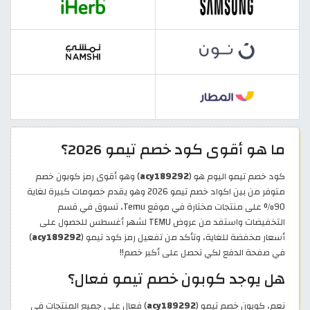
ما هو أقوى كود خصم تيمو 2026؟
كود خصم تيمو اليوم هو (
acy189292
) وهو أقوى رمز كوبون خصم
متوفر من بين اكواد خصم تيمو 2026 وهو يقدم خصومات كبيرة لغاية
90% على منتجات مختارة في موقع Temu، تسوق في قسم
التخفيضات واستفد من عروض TEMU لشهر أغسطس للحصول على
أسعار مخفضة للغاية، وتأكد من تفعيل رمز كود تيمو (
acy189292
)
في صفحة الدفع لكي تحصل على أكبر خصم!!
هل يوجد كوبون خصم تيمو فعال؟
نعم، كوبون خصم تيمو (
acy189292
) فعال على جميع المنتجات في