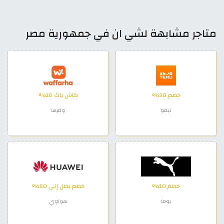
متاجر مشابهة لشي ان في جمهورية مصر
خصم 30%
كاش باك 10%
تيمو
وفرها
خصم 10%
خصم يصل إلى 50%
بوما
هواوي