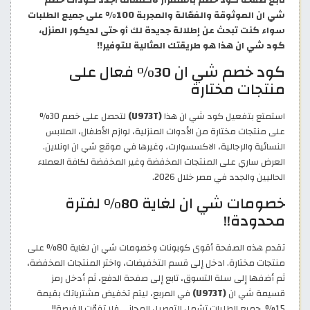
تابع صفحة كود خصم باستمرار لاكتشاف أجدد كودات خصم
شي ان الموثوقة والفعّالة والمجربة 100% على جميع الطلبات
سواء كنت تبحث عن إطلالة جديدة لك أو حتى لديكور المنزل،
كود شي ان هذا هو طريقتك المثالية للتوفير!!
كود خصم شي ان 30% فعال على
منتجات مختارة
استمتع بتفعيل كود شي ان هذا
(U973T)
لتحصل على خصم 30%
على منتجات مختارة من الأدوات المنزلية، لوازم الأطفال، الملابس
النسائية والرجالية، الاكسسوارت، وغيرها في موقع شي ان اونلاين.
العرض ساري على المنتجات المخفضة وغير المخفضة لكافة العملاء
الحاليين والجدد في مصر خلال 2026.
خصومات شي ان لغاية 80% لفترة
محدودة!!
تقدم هذه الصفحة أقوى كوبونات وخصومات شي ان لغاية 80% على
منتجات مختارة. ادخل إلى قسم التخفيضات، واختر المنتجات المخفضة،
ثم أضفها إلى سلة التسوق، تابع إلى صفحة الدفع، ثم أدخل رمز
قسيمة شي ان
(U973T)
في المربع، ليتم تخفيض مشترياتك بقيمة
15%. جميع الطلبات تشمل التوصيل المجاني فلا تفوّت الفرصة!!