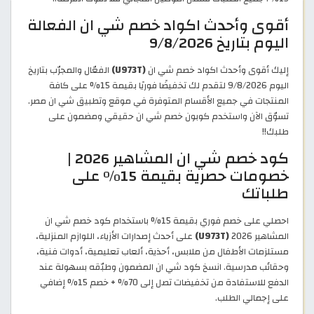
أقوى وأحدث اكواد خصم شي ان الفعالة
اليوم بتاريخ 9/8/2026
إليك أقوى وأحدث اكواد خصم شي ان
(U973T)
الفعّال والمجرّب بتاريخ
اليوم 9/8/2026 لتقدم لك تخفيضًا فوريًا بقيمة 15% على كافة
المنتجات في جميع الأقسام المتوفرة في موقع وتطبيق شي ان مصر.
تسوّق الآن واستخدم كوبون خصم شي ان حقيقي ومضمون على
طلبك!!
كود خصم شي ان المشاهير 2026 |
خصومات حصرية بقيمة 15% على
طلباتك
احصلي على خصم فوري بقيمة 15% باستخدام كود خصم شي ان
المشاهير 2026
(U973T)
على أحدث إصدارات الأزياء، اللوازم المنزلية،
مستلزمات الأطفال من ملابس، أحذية، ألعاب تعليمية، أدوات فنية،
وحقائب مدرسية. انسخ كود شي ان المضمون وطبّقه بسهولة عند
الدفع للاستفادة من تخفيضات تصل إلى 70% + خصم 15% إضافي
على إجمالي الطلب.