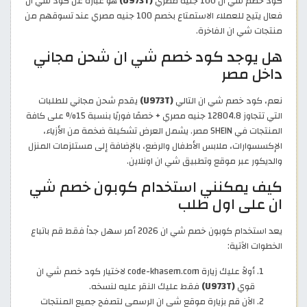
كود خصم شي ان 100 جنيه مصري
(U973T)
هو عبارة عن كود شي ان
فعال يتيح للعملاء الاستمتاع بخصم 100 جنيه مصري عند تسوقهم من
منتجات شي ان الفاخرة.
هل يوجد كود خصم شي ان شحن مجاني
داخل مصر
نعم، كود خصم شي ان التالي
(U973T)
يقدم شحن مجاني للطلبات
التي تتجاوز 12804.8 جنيه مصري + خصمًا فوريًا بنسبة 15% على كافة
المنتجات في SHEIN مصر. يشمل العرض تشكيلة ضخمة من الأزياء،
الإكسسوارات، ملابس الأطفال والرضع، بالإضافة إلى مستلزمات المنزل
والديكور عبر موقع وتطبيق شي ان اونلاين.
كيف يمكنني استخدام كوبون خصم شي
ان على اول طلب
يعد استخدام كوبون خصم شي ان 2026 أمر سهل جداً فقط قم باتباع
الخطوات الآتية:
أولاً عليك زيارة code-khasem.com لاختيار كود خصم شي ان
قوي
(U973T)
فقط عليك النقر عليه لنسخه.
الآن قم بزيارة موقع شي ان الرسمي لتصفح جميع المنتجات