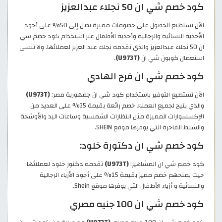
كود خصم شي ان 50 نجلاء عبدالعزيز
الآن تستطيع الحصول على خصومات مميزة تصل إلى 50% على أجود
الأحذية النسائية والرجالية وأحذية الأطفال عبر استخدام كود خصم شي
ان 50 نجلاء عبدالعزيز والذي تقدمه نجلاء عبد العزيز لعملائها. ولا تنسى
استعمال كوبون شي ان
(U973T)
.
كود خصم شي ان فرح الهادي
الآن تستطيع التوفير باستخدام كود شي ان جمهورية مصر:
(U973T)
والذي يتيح لجميع العملاء خصم رائعة بقيمة 35% على العديد من
الإكسسوارات المميزة مثل النظارات الشمسية وساعات اليد والأوشحة
والشنط الفاخرة التي يوفرها موقع SHEIN.
كود خصم شي ان دكتورة خلود:
كود خصم شي ان المشاهير:
(U973T)
تقدمه دكتور خلود لعملائها
حيث يمنحهم خصم مميز بقيمة 15% على أجود الأزياء الرجالية
والنسائية و أزياء الأطفال التي يوفرها موقع Shein.
كود خصم شي ان 100 جنيه مصري