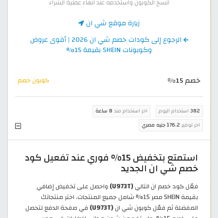
انسخ الكوبون واستخدمه عند انهاء عملية الشراء
زيارة موقع شي ان
الرجوع إلى كودات خصم شي ان 2026 | أقوى عروض
وكوبونات SHEIN بقيمة 15%
خصم 15%
كوبون خصم
382
استخدام اليوم
اخر استخدام منذ
8 ساعة
اخر توفير
176.2 جنيه مصري
استمتع بتخفيض 15% فوري عند تفعيل كود
خصم شي ان الجديد
فعّل كود خصم ان التالي
(U973T)
واحصل على تخفيض إضافي
بقيمة SHEIN مصر 15% شامل جميع المنتجات. اختر منتجاتك
المفضلة ثم فعّل كوبون شي ان
(U973T)
في صفحة الدفع لتحصل