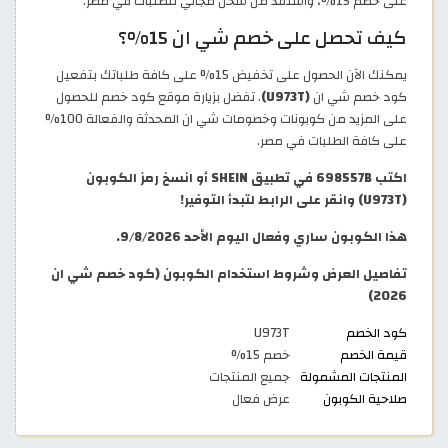
على خصم 15%، واستفد من شحن مجاني للطلبات في مصر.
كيف تحصل على خصم شي ان 15%؟
يمكنك الآن الحصول على تخفيض 15% على كافة طلباتك بتفعيل
كود خصم شي ان
(U973T)
. تفضل بزيارة موقع كود خصم للحصول
على المزيد من كوبونات وخصومات شي ان المحدثة والفعالة 100%
على كافة الطلبات في مصر.
اكتب 698557B في تطبيق SHEIN أو انسخ رمز الكوبون
(U973T) وانقر على الرابط لتبدأ التوفير!
هذا الكوبون ساري وفعال اليوم الأحد 9/8/2026.
تفاصيل العرض وشروط استخدام الكوبون (كود خصم شي ان
2026)
كود الخصم
U973T
قيمة الخصم
خصم 15%
المنتجات المشمولة
جميع المنتجات
صلاحية الكوبون
عرض فعال