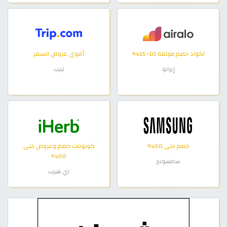
اكواد خصم موثقة 10–15%
أقوى عروض السفر
إيرالو
تريب
خصم حتى 50%
كوبونات خصم وعروض حتى
50%
سامسونج
اي هيرب