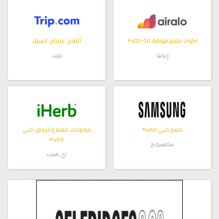
اكواد خصم موثقة 10–15%
أقوى عروض السفر
إيرالو
تريب
خصم حتى 50%
كوبونات خصم وعروض حتى
50%
سامسونج
اي هيرب