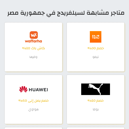
متاجر مشابهة لسيلفريدج في جمهورية مصر
خصم 30%
كاش باك 10%
تيمو
وفرها
خصم 10%
خصم يصل إلى 50%
بوما
هواوي