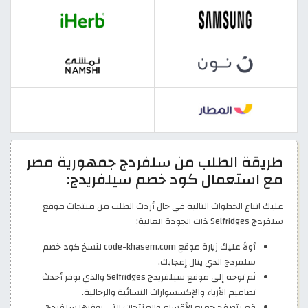
طريقة الطلب من سلفردج جمهورية مصر
مع استعمال كود خصم سيلفريدج:
عليك اتباع الخطوات التالية في حال أردت الطلب من منتجات موقع
سلفردج Selfridges ذات الجودة العالية:
أولاً عليك زيارة موقع code-khasem.com لنسخ كود خصم
سلفردج الذي ينال إعجابك.
ثم توجه إلى موقع سيلفريدج Selfridges والذي يوفر أحدث
تصاميم الأزياء والإكسسوارات النسائية والرجالية.
قم بتصفح جميع الأقسام والمنتجات التي يوفرها سلفردج