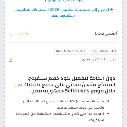
الرجوع إلى تخفيضات سلفردج 2026 | خصومات سيلفريدج
جمهورية مصر
ًالشحن مجانا
شحن مجاني
356
استخدام اليوم
اخر استخدام منذ
5 ساعة
اخر توفير
582.7 جنيه مصري
دون الحاجة لتفعيل كود خصم سلفردج،
استمتع بشحن مجاني على جميع طلباتك من
خلال موقع Selfridges جمهورية مصر.
تخفيضات سلفردج 2026 متاحة لجميع العملاء الحاليين
والجدد في دولة جمهورية مصر.
لا يوجد حد أدنى لتجاوزه لتستطيع الاستفادة من خصومات
سيلفريدج.