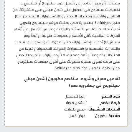
يمكنك الآن بدون الحاجة إلى تفعيل كود سلفردج أن تستمتع بـ
تخفيضات سلفردج في الحصول على شحن مجاني على مشترياتك من
الملابس والأحذية ومنتجات التجميل والإكسسوارات القيمة من خلال
متجر Selfridges جمهورية مصر، يمتلك موقع سيلفريدج بالعربي
أحدث تصاميم الملابس النسائية والرجالية وملابس الأطفال من أشهر
الماركات العالمية بأقل الأسعار وبخصومات جنونية، وأيضاً يوفر
سيلفريدج أحدث الإكسسوارات مثل المجوهرات والساعات والقبعات
والنظارات الشمسية وإكسسوارات الهواتف المحمولة وغيرها من
المنتجات بخصومات رائعة ومميزة، لا تتردد بزيارة سيلفريدج لتحصل
على فرصة تسوق مميزة بحصولك على أقوى خصومات سيلفريدج
دون الحاجة لتفعيل كود خصم Selfridges.
تفاصيل العرض وشروط استخدام الكوبون (شحن مجاني
سيلفريدج في جمهورية مصر)
كود الخصم
رابط للتفعيل
قيمة الخصم
ًالشحن مجانا
المنتجات المشمولة
جميع طلباتك
صلاحية الكوبون
عرض فعال