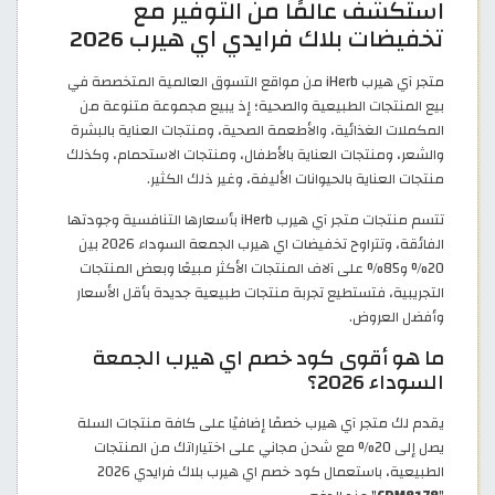
استكشف عالمًا من التوفير مع
تخفيضات بلاك فرايدي اي هيرب 2026
متجر آي هيرب iHerb من مواقع التسوق العالمية المتخصصة في
بيع المنتجات الطبيعية والصحية؛ إذ يبيع مجموعة متنوعة من
المكملات الغذائية، والأطعمة الصحية، ومنتجات العناية بالبشرة
والشعر، ومنتجات العناية بالأطفال، ومنتجات الاستحمام، وكذلك
منتجات العناية بالحيوانات الأليفة، وغير ذلك الكثير.
تتسم منتجات متجر آي هيرب iHerb بأسعارها التنافسية وجودتها
الفائقة، وتتراوح تخفيضات اي هيرب الجمعة السوداء 2026 بين
20% و85% على آلاف المنتجات الأكثر مبيعًا وبعض المنتجات
التجريبية، فتستطيع تجربة منتجات طبيعية جديدة بأقل الأسعار
وأفضل العروض.
ما هو أقوى كود خصم اي هيرب الجمعة
السوداء 2026؟
يقدم لك متجر آي هيرب خصمًا إضافيًا على كافة منتجات السلة
يصل إلى 20% مع شحن مجاني على اختياراتك من المنتجات
الطبيعية، باستعمال كود خصم اي هيرب بلاك فرايدي 2026