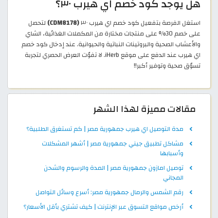
هل يوجد كود خصم اي هيرب ٣٠؟
استغل الفرصة بتفعيل كود خصم اي هيرب ٣٠
(CDM8178)
لتحصل
على خصم 30% على منتجات مختارة من المكملات الغذائية، الشاي
والأعشاب الصحية والبروتينات النباتية والحيوانية. عند إدخال كود خصم
اي هيرب عند الدفع على موقع iHerb. لا تفوّت العرض الحصري لتجربة
تسوّق صحية وتوفير أكبر!!
مقالات مميزة لهذا الشهر
مدة التوصيل اي هيرب جمهورية مصر | كم تستغرق الطلبية؟
مشاكل تطبيق جيني جمهورية مصر | أشهر المشكلات
وأسبابها
توصيل امازون جمهورية مصر | المدة والرسوم والشحن
المجاني
رقم الشمس والرمال جمهورية مصر: أسرع وسائل التواصل
أرخص مواقع التسوق عبر الإنترنت | كيف تشتري بأقل الأسعار؟