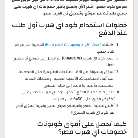
موقع كود خصم. اشترِ الآن وتمتع بأكبر خصومات اي هيرب على
جميع طلباتك عبر موقع وتطبيق آي هيرب مصر.
خطوات استخدام كود اي هيرب أول طلب
عند الدفع
اكتشف
أحدث أكواد وكوبونات خصم iHerb
الحصرية عبر موقع
كود خصم.
انسخ كود اي هيرب
(CDM8178)
ثم انتقل إلى موقع أو تطبيق
iHerb.
تسوّق بسهولة من آلاف المنتجات الطبيعية مثل المكملات
الغذائية، الفيتامينات، الأغذية الصحية، ومنتجات العناية
الشخصية، وأضف ما تريده إلى سلة التسوق.
عند إتمام عملية الدفع، أدخل كود اي هيرب لتحصل على
تخفيض فوري حتى 50% على طلبك.
أكمل عملية الدفع واستمتع بعرض مميز وتجربة تسوّق أوفر
مع كود اي هيرب الحصري!!
كيف تحصل على أقوى كوبونات
خصومات اي هيرب مصر؟