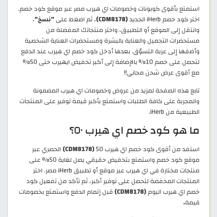
استمتع بأقوى كوبونات وخصومات اي هيرب مصر عبر موقع كود خصم.
اختر كود خصم iHerb الجديد
(CDM8178)
، ثم اضغط على
"نسخ"
،
وانتقل إلى الموقع أو التطبيق، واختر منتجاتك المفضلة من
مستحضرات التجميل والعناية بالبشرة ومستحضرات العناية الشخصية
وأضفها إلى عربة التسوّق. بعدها أدخل كود خصم اي هيرب عند الدفع
لتحصل على خصم 10% بالإضافة إلى أكبر تخفيض ايهيرب حتى 50%
مع أقوى عرض شحن مجاني!!
تابع هذه الصفحة لمزيد من عروض وخصومات اي هيرب المضمونة
والمجربة على كافة الطلبات واستمتع بأكبر قيمة توفير على المنتجات
الطبيعية من iHerb.
ما هو كود خصم اي هيرب ٥٠؟
استفد من أقوى كود خصم اي هيرب 50
(CDM8178)
الحصري عبر
موقع كود خصم واستمتع بتخفيض حقيقي يصل لغاية 50% على
منتجات مختارة في اي هيرب عبر موقع أو تطبيق iHerb مصر. اختر
المنتجات المخفضة لتحصل على توفير أكبر، ثم تأكد من تفعيل كود
خصم اي هيرب اليوم
(CDM8178)
قبل إتمام الدفع واستمتع بخصومات
قيمة
.