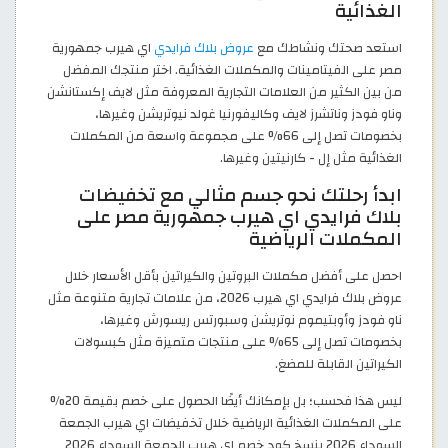
الغذائية
استعد صحتك ونشاطك مع
عروض بلاك فرايدي
اي هيرب جمهورية
مصر على الفيتامينات والمكملات الغذائية. اختر منتجك المفضل
من بين الكثير من العلامات التجارية المعروفة مثل لايف إكستانشن‏
وناو فودز‏ وناتشرز لايف وكاليفورنيا غولد نيوتريشن وغيرها،
بخصومات تصل إلى 66% على مجموعة واسعة من المكملات
الغذائية مثل إل - كارنيتين وغيرها.
ابدأ رحلتك نحو جسم مثالي مع تخفيضات
بلاك فرايدي اي هيرب جمهورية مصر على
المكملات الرياضية
احصل على أفضل مكملات البروتين والكيراتين بأقل الأسعار خلال
عروض بلاك فرايدي اي هيرب 2026، من علامات تجارية متنوعة مثل
ناو فودز وأوبتيموم نوتريشن‏ وسبورتس ريسورش‏ وغيرها،
بخصومات تصل إلى 65% على منتجات متميزة مثل كبسولات
الكيراتين القابلة للمضغ.
ليس هذا فحسب؛ بل بإمكانك أيضًا الحصول على خصم بقيمة 20%
على المكملات الغذائية الرياضية خلال تخفيضات اي هيرب الجمعة
السوداء 2026 بنسخ كود خصم اي هيرب الجمعة السوداء 2026