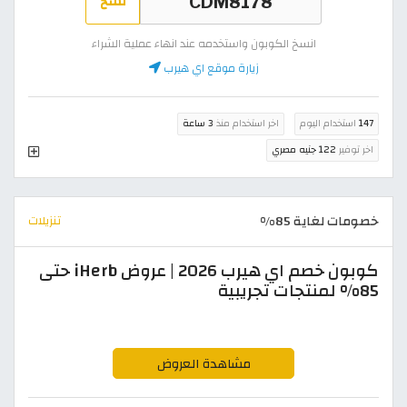
نسخ
انسخ الكوبون واستخدمه عند انهاء عملية الشراء
زيارة موقع اي هيرب
147
استخدام اليوم
اخر استخدام منذ
3 ساعة
اخر توفير
122 جنيه مصري
خصومات لغاية 85%
تنزيلات
كوبون خصم اي هيرب 2026 | عروض iHerb حتى
85% لمنتجات تجريبية
مشاهدة العروض