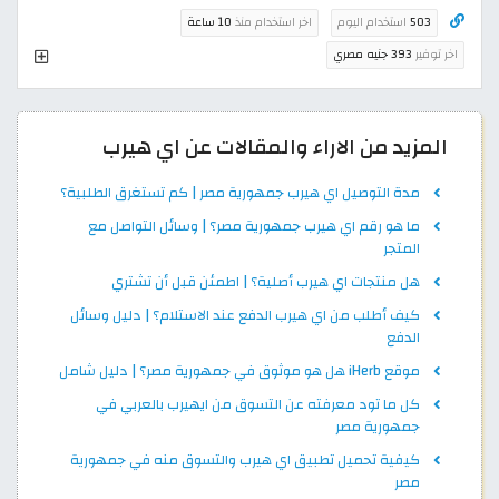
503
استخدام اليوم
اخر استخدام منذ
10 ساعة
اخر توفير
393 جنيه مصري
المزيد من الاراء والمقالات عن اي هيرب
مدة التوصيل اي هيرب جمهورية مصر | كم تستغرق الطلبية؟
ما هو رقم اي هيرب جمهورية مصر؟ | وسائل التواصل مع
المتجر
هل منتجات اي هيرب أصلية؟ | اطمئن قبل أن تشتري
كيف أطلب من اي هيرب الدفع عند الاستلام؟ | دليل وسائل
الدفع
موقع iHerb هل هو موثوق في جمهورية مصر؟ | دليل شامل
كل ما تود معرفته عن التسوق من ايهيرب بالعربي في
جمهورية مصر
كيفية تحميل تطبيق اي هيرب والتسوق منه في جمهورية
مصر