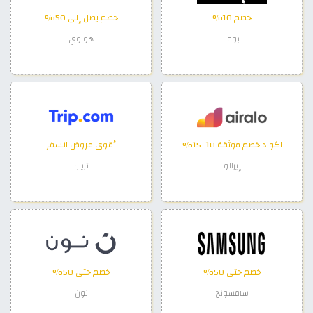
خصم 10%
خصم يصل إلى 50%
بوما
هواوي
اكواد خصم موثقة 10–15%
أقوى عروض السفر
إيرالو
تريب
خصم حتى 50%
خصم حتى 50%
سامسونج
نون