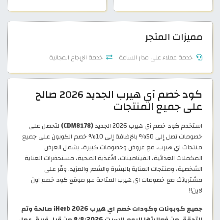
مميزات المتجر
خدمة عملاء على مدار الساعة
خدمة الإرجاع المجانية
كود خصم آي هيرب الجديد 2026 صالح
على جميع المنتجات
استخدم كود خصم آي هيرب 2026 الجديد
(CDM8178)
لتحصل على
خصومات تصل إلى 50% بالإضافة إلى 10% خصم الكوبون على جميع
منتجات اي هيرب، مع عروض وخصومات كبيرة، يشمل العرض
المكملات الغذائية، الفيتامينات، الأغذية الصحية، مستحضرات العناية
الشخصية، ومنتجات العناية بالبشرة والشعر والمزيد. وفّر على
مشترياتك مع خصومات اي هيرب المتاحة عبر موقع كود خصم اون
لاين!!
جميع كوبونات وكودات خصم اي هيرب iHerb 2026 صالحة وتم
التحقق من فعاليتها اليوم السبت 8/8/2026 من قبل فريق عمل