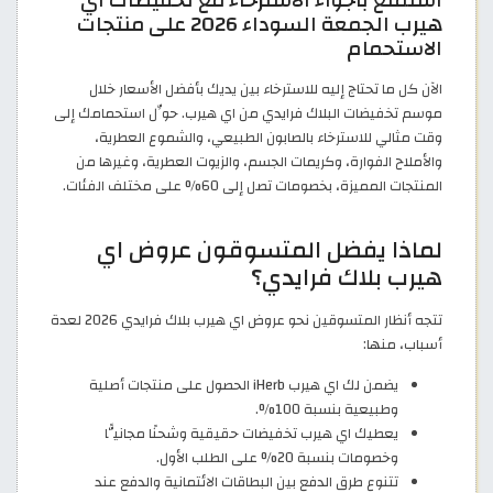
استمتع بأجواء الاسترخاء مع تخفيضات اي
هيرب الجمعة السوداء 2026 على منتجات
الاستحمام
الآن كل ما تحتاج إليه للاسترخاء بين يديك بأفضل الأسعار خلال
موسم تخفيضات البلاك فرايدي من اي هيرب. حوِّل استحمامك إلى
وقت مثالي للاسترخاء بالصابون الطبيعي، والشموع العطرية،
والأملاح الفوارة، وكريمات الجسم، والزيوت العطرية، وغيرها من
المنتجات المميزة، بخصومات تصل إلى 60% على مختلف الفئات.
لماذا يفضل المتسوقون عروض اي
هيرب بلاك فرايدي؟
تتجه أنظار المتسوقين نحو عروض اي هيرب بلاك فرايدي 2026 لعدة
أسباب، منها:
يضمن لك اي هيرب iHerb الحصول على منتجات أصلية
وطبيعية بنسبة 100%.
يعطيك اي هيرب تخفيضات حقيقية وشحنًا مجانيًّا
وخصومات بنسبة 20% على الطلب الأول.
تتنوع طرق الدفع بين البطاقات الائتمانية والدفع عند