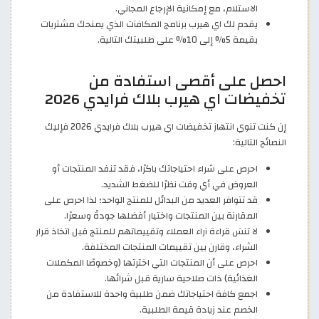
الاستلام، مع إمكانية الإرجاع المجاني.
يقدم لك اي هيرب برنامج المكافآت الذي يمنحك مشتريات
بقيمة 5% إلى 10% على طلبيتك التالية.
احصل على أقصى استفادة من
تخفيضات اي هيرب بلاك فرايدي 2026
إن كنت تنوي انتهاز تخفيضات اي هيرب بلاك فرايدي 2026 فإليك
النصائح التالية:
احرص على شراء احتياجاتك باكرًا، فقد تنفد المنتجات أو
العروض في أي وقت نظرًا للضغط الشديد.
قد تتوافر العديد من البدائل للمنتج الواحد؛ لذا احرص على
المقارنة بين المنتجات واختيار أفضلها جودةً وسعرًا.
لا تنسَ قراءة آراء العملاء وتقييماتهم للمنتج قبل اتخاذ قرار
الشراء، وقارن بين تقييمات المنتجات المختلفة.
احرص على أن المنتجات التي اخترتها (وخصوصًا المكملات
الغذائية) ذات صلاحية سارية قبل شرائها.
اجمع كافة احتياجاتك ضمن طلبية واحدة للاستفادة من
الخصم عند زيادة قيمة الطلبية.