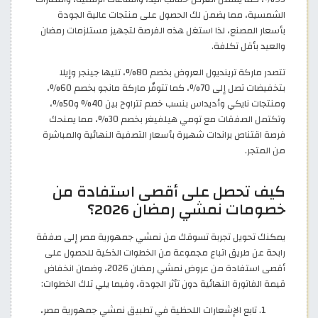
الشمسية، مما يضمن لك الحصول على منتجات عالية الجودة
بأسعار المصنع، لذا استغل هذه الفرصة لتجهيز مستلزمات رمضان
والعيد بأقل تكلفة.
تتصدر ماركة ترينديول العروض بخصم 80%، تليها جينجر وإيلا
بتخفيضات تصل إلى 70%، كما تتوفّر ماركة مانجو بخصم 60%،
ومنتجات نايكي وأديداس بنسب خصم تتراوح بين 40% و50%،
وتكتمل الصفقات مع تومي هيلفيغر بخصم 30%، مما يمنحك
فرصة اقتناص براندات شهيرة بأسعار التصفية النهائية والمباشرة
من المتجر.
كيف تحصل على أقصى استفادة من
خصومات نمشي رمضان 2026؟
يمكنك تحويل تجربة تسوقك من نمشي جمهورية مصر إلى صفقة
رابحة عن طريق اتباع مجموعة من الخطوات الذكية للحصول على
أقصى استفادة من عروض نمشي رمضان 2026، وضمان انخفاض
قيمة الفاتورة النهائية دون تأثر الجودة، وفيما يلي تلك الخطوات:
تابع الإشعارات اللحظية في تطبيق نمشي جمهورية مصر،