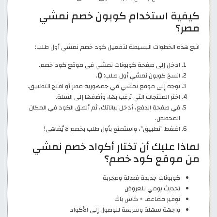
كيفية استخدام كوبون خصم نمشي
مصر؟
اتبع هذه الخطوات البسيطة لتفعيل كود خصم نمشي أول طلب:
ادخل إلى صفحة كوبونات نمشي في موقع كود خصم.
انسخ كوبون نمشي أول طلب:
()
.
توجه إلى موقع نمشي في جمهورية مصر أو افتح التطبيق.
اختر المنتجات التي ترغب بها، وأضفها إلى السلة.
في صفحة الدفع، أدخل بياناتك، ثم ألصق الكود في المكان
المخصص.
اضغط "تطبيق"، واستمتع بأول طلب بخصم لا يُضاهى!
لماذا عليك أن تختار أكواد خصم نمشي
من موقع كود خصم؟
كوبونات جديدة فعالة ومجربة
تحديث يومي للعروض
توفير مضاعف + كاش باك
واجهة سهلة وسريعة للوصول إلى الأكواد