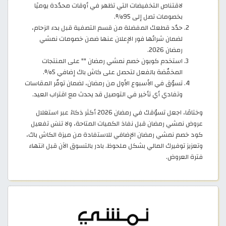
لاقتناص التخفيضات التي تظهر في أوقات محدّدة يوميًا
بخصومات تصل إلى 95%.
حدّد قطعك المفضلة من قسم التصفية قبل بدء الزحام،
لضمان شرائها فور الإعلان عنها ضمن خصومات نمشي
رمضان 2026.
استخدم كوبون خصم نمشي رمضان "
" على المنتجات
المخفّضة بالفعل لتحصل على كاش باك إضافي 5%.
تسوّق في الأسبوع الأول من رمضان، لضمان توفّر المقاسات
وتفادي أي تأخير في التوصيل قد يحدث مع اقتراب العيد.
وختامًا، اجعل تسوّقك في رمضان 2026 أكثر ذكاءً عبر استغلال
عروض نمشي رمضان قبل نفاذ الكميات المتاحة، ولا تنسَ تفعيل
كود خصم نمشي رمضان الإضافي للاستفادة من ميزة الكاش باك،
وتعزيز توفيرك المالي بشكل ملحوظ. بادر بالتسوق الآن قبل انتهاء
فترة العروض.