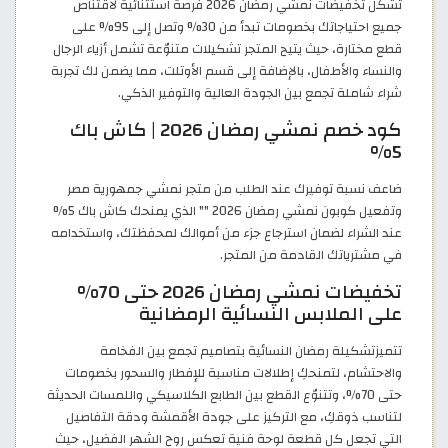
تُشكّل تخفيضات نمشي رمضان 2026 فرصة استثنائية لاقتناص
جميع احتياجاتك بخصومات تبدأ من 30% وتصل إلى 95% على
قطع مختارة، حيث يتيح المتجر تشكيلات متنوّعة تشمل أزياء الرجال
والنساء والأطفال، بالإضافة إلى قسم الأوتلت، مما يضمن لك تجربة
شراء شاملة تجمع بين الجودة العالية والتوفير الذكي.
كود خصم نمشي رمضان 2026 | كاش باك
5%
ضاعف نسبة توفيرك عند الطلب من متجر نمشي جمهورية مصر
وتفعيل كوبون نمشي رمضان 2026 "
" الذي يمنحك كاش باك 5%
عند الشراء لضمان استرجاع جزء من أموالك لمحفظتك، واستخدامه
في مشترياتك القادمة من المتجر.
تخفيضات نمشي رمضان 2026 حتى 70%
على الملابس النسائية الرمضانية
تتميزتشكيلة رمضان النسائية بتصاميم تجمع بين الفخامة
والاحتشام، لتمنحكِ إطلالات مناسبة للإفطار والسحور بخصومات
حتى 70%، وتتنوّع القطع بين الطابع الكلاسيكي واللمسات الحديثة
لتناسب ذوقكِ، مع التركيز على جودة الأقمشة ودقة التفاصيل
التي تجعل كل قطعة لوحة فنية تعكس روح الشهر الفضيل، حيث