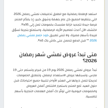
استعد لإطلالة رمضانية مع انطلاق تخفيضات نمشي رمضان 2026
التي ينتظرها الجميع كل عام بلهفة وشوق كبير، إذ يقدّم المتجر
فرصة جيدة لتجديد خزانة ملابسك بخصومات تصل إلى 95%.
اكتشف الآن أحدث تصاميم الأزياء الرمضانية، واستمتع بتجربة تسوّق
فريدة بأسعار مميزة، ولا تنسَ تطبيق
كود خصم نمشي رمضان
2026
"
" قبل الدفع لتحصل على كاش باك 5%.
متى تبدأ عروض نمشي شهر رمضان
2026؟
تبدأ عروض نمشي رمضان 2026 يوم 19 من فبراير وتستمر حتى 19
مارس، وتسبقها عروض الاستعداد لرمضان، وتنطلق الخصومات
تدريجيًا لتصل ذروتها في العشر الأواخر لتلبية جميع احتياجاتك قبل
حلول العيد. تابع المتجر باستمرار لاقتناص أفضل العروض
والخصومات اليومية التي توفّر لك أفضل العلامات التجارية بأسعار
تنافسية.