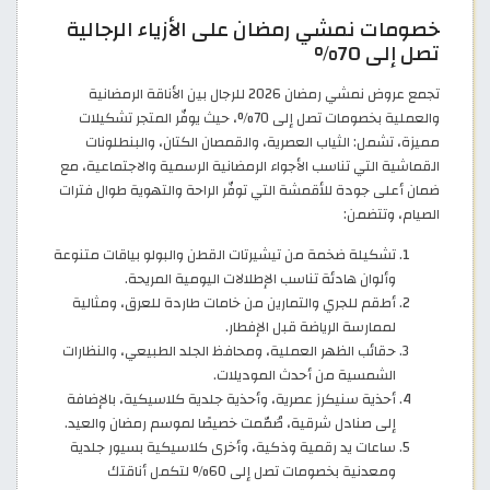
خصومات نمشي رمضان على الأزياء الرجالية
تصل إلى 70%
تجمع عروض نمشي رمضان 2026 للرجال بين الأناقة الرمضانية
والعملية بخصومات تصل إلى 70%، حيث يوفّر المتجر تشكيلات
مميزة، تشمل: الثياب العصرية، والقمصان الكتان، والبنطلونات
القماشية التي تناسب الأجواء الرمضانية الرسمية والاجتماعية، مع
ضمان أعلى جودة للأقمشة التي توفّر الراحة والتهوية طوال فترات
الصيام، وتتضمن:
تشكيلة ضخمة من تيشيرتات القطن والبولو بياقات متنوعة
وألوان هادئة تناسب الإطلالات اليومية المريحة.
أطقم للجري والتمارين من خامات طاردة للعرق، ومثالية
لممارسة الرياضة قبل الإفطار.
حقائب الظهر العملية، ومحافظ الجلد الطبيعي، والنظارات
الشمسية من أحدث الموديلات.
أحذية سنيكرز عصرية، وأحذية جلدية كلاسيكية، بالإضافة
إلى صنادل شرقية، صُمّمت خصيصًا لموسم رمضان والعيد.
ساعات يد رقمية وذكية، وأخرى كلاسيكية بسيور جلدية
ومعدنية بخصومات تصل إلى 60% لتكمل أناقتك