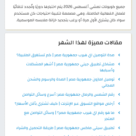
جميع كوبونات نمشي أغسطس 2026 يتم اختبارها دوريًا وتُجدد تلقائيًا
لضمان الفعالية الكاملة، وهي مصممة لتلبية احتياجات كل مستخدم
سواء كان يشتري لأول مرة أو يرغب بتجديد خزانة ملابسه الموسمية.
مقالات مميزة لهذا الشهر
مدة التوصيل اي هيرب جمهورية مصر | كم تستغرق الطلبية؟
مشاكل تطبيق جيني جمهورية مصر | أشهر المشكلات
وأسبابها
توصيل امازون جمهورية مصر | المدة والرسوم والشحن
المجاني
رقم الشمس والرمال جمهورية مصر: أسرع وسائل التواصل
أرخص مواقع التسوق عبر الإنترنت | كيف تشتري بأقل الأسعار؟
ما هو رقم اي هيرب جمهورية مصر؟ | وسائل التواصل مع
المتجر
تطبيق سيتي ماكس جمهورية مصر | طريقة التحميل والشراء