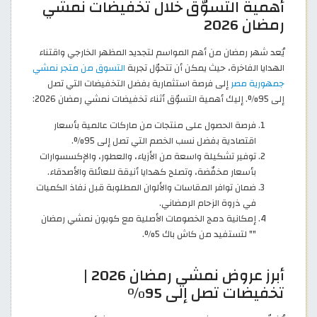
أهمية التسوّق خلال تخفيضات نمشي
رمضان 2026
يُعد شهر رمضان من أهم المواسم لتجديد المظهر الخارجي واقتناء
الهدايا الفاخرة، حيث يمكن أن تتحوّل تجربة
التسوق من متجر نمشي
جمهورية مصر
إلى فرصة استثمارية بفضل التخفيضات التي تصل
إلى 95%. إليك أهمية التسوّق أثناء تخفيضات نمشي رمضان 2026:
فرصة الحصول على منتجات من ماركات عالمية بأسعار
اقتصادية بفضل نسب الخصم التي تصل إلى 95%.
توفير تشكيلة واسعة من الأزياء، والعطور، والإكسسوارات
بأسعار مخفّضة، وتصلح كهدايا أنيقة للعائلة والأصدقاء.
ضمان توافر المقاسات والألوان المطلوبة قبل نفاذ الكميات
في ذروة الزحام الرمضاني.
إمكانية دمج الخصومات الأصلية مع كوبون نمشي رمضان
"
" لتستفيد من كاش باك 5%.
أبرز عروض نمشي رمضان 2026 |
تخفيضات تصل إلى 95%