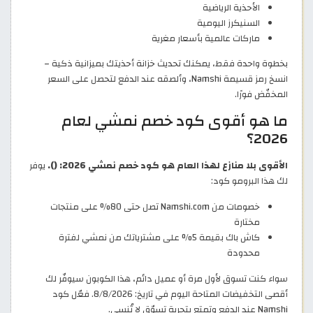
الأحذية الرياضية
السنيكرز اليومية
ماركات عالمية بأسعار مغرية
بخطوة واحدة فقط، يمكنك تحديث خزانة أحذيتك بميزانية ذكية –
انسخ رمز قسيمة Namshi، وألصقه عند الدفع لتحصل على السعر
المخفّض فورًا.
ما هو أقوى كود خصم نمشي لعام
2026؟
الأقوى بلا منازع لهذا العام هو كود خصم نمشي 2026: ().
يوفر
لك هذا البرومو كود:
خصومات من Namshi.com تصل حتى 80% على منتجات
مختارة
كاش باك بقيمة 5% على مشترياتك من نمشي لفترة
محدودة
سواء كنت تسوق لأول مرة أو عميل دائم، هذا الكوبون سيوفّر لك
أقصى التخفيضات المتاحة اليوم في تاريخ: 8/8/2026. فعّل كود
Namshi عند الدفع وتمتع بتجربة تسوّق لا تُنسى.