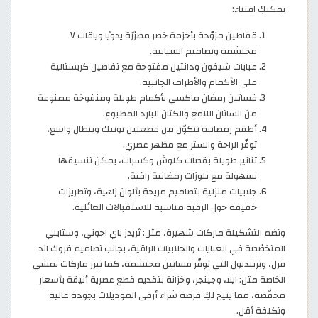
يمكنكِ اقتناء:
قفاطين مزوّدة بأحزمة خصر مطرّزة يدويًا وياقات V
محتشمة وتصاميم انسيابية.
عبايات شيفون ودانتيل مفتوحة مع تفاصيل كريستالية
على الأكمام والأطراف الجانبية.
فساتين رمضان ماكسي بأكمام طويلة ومنفوخة مصنوعة
من الساتان اللامع والكتان البارد المطبوع.
أطقم رمضانية تتكوّن من قطعتين تونيك وبنطال واسع،
توفّر الراحة والستر مع مظهر عصري.
تنانير طويلة بقصات كلوش وكسرات، يمكن تنسيقها
بسهولة مع بلوزات رمضانية راقية.
جلابيات منزلية بتصاميم مريحة بألوان زاهية، وتطريزات
خفيفة حول الرقبة مناسبة للاستقبالات العائلية.
وتضم التشكيلة ماركات شهيرة، مثل: ثريدز باي اجوني، وستايلي
المتخصّصة في العبايات والجلابيات الراقية، بجانب تصاميم فروك اند
فرل، وترينديول التي توفّر فساتين محتشمة، كما تبرز ماركات نمشي
الخاصة مثل: ايلا، وجينجر، وخزانة بتقديم قطع عصرية أنيقة بأسعار
مخفّضة، مما يتيح لكِ فرصة شراء أرقى الموديلات بجودة عالية
وتكلفة أقل.