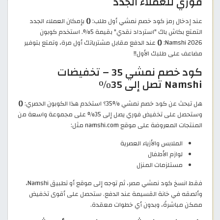
فوري للعملاء الجدد
عند إدخال رمز كود خصم نمشي أول طلب:
()
بإمكان العملاء الجدد
التمتع بكاش باك "استرداد نقدي" بقيمة 5%. استخدم كوبون
Namshi 2026:
()
عند الدفع مقابل مشترياتك أول مرة، وتمتع بتوفير
مضاعف على طلبك الأول!!
كود خصم نمشي 35 – تخفيضات
Namshi تصل إلى 35%
هل تبحث عن كود خصم نمشي %35؟ استخدم هذا الكوبون الحصري:
()
وستحصل على تخفيض فوري يصل إلى 35% على مجموعة واسعة من
المنتجات المعروضة على موقع namshi.com مثل:
الملابس والأزياء العصرية
لوازم الأطفال
مستلزمات المنزل
فقط انسخ كود نمشي مصر، ثم توجه إلى موقع أو تطبيق Namshi،
وألصقه في خانة القسيمة عند الدفع. ستحصل على أقوى تخفيض
ممكن مباشرةً، وبدون أي خطوات معقدة.