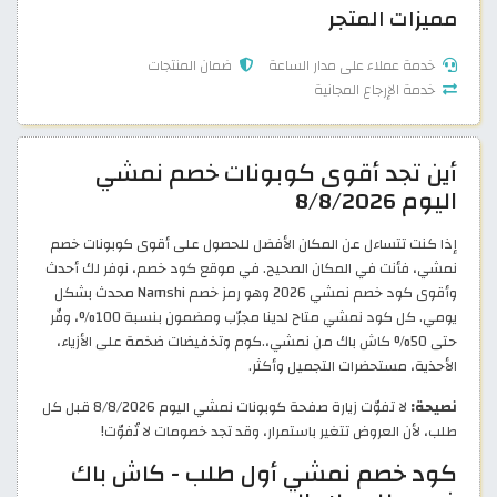
مميزات المتجر
خدمة عملاء على مدار الساعة
ضمان المنتجات
خدمة الإرجاع المجانية
أين تجد أقوى كوبونات خصم نمشي
اليوم 8/8/2026
إذا كنت تتساءل عن المكان الأفضل للحصول على أقوى كوبونات خصم
نمشي، فأنت في المكان الصحيح. في موقع كود خصم، نوفر لك أحدث
وأقوى كود خصم نمشي 2026 وهو رمز خصم Namshi محدث بشكل
يومي. كل كود نمشي متاح لدينا مجرّب ومضمون بنسبة 100%، وفّر
حتى 50% كاش باك من نمشي،.كوم وتخفيضات ضخمة على الأزياء،
الأحذية، مستحضرات التجميل وأكثر.
نصيحة:
لا تفوّت زيارة صفحة كوبونات نمشي اليوم 8/8/2026 قبل كل
طلب، لأن العروض تتغير باستمرار، وقد تجد خصومات لا تُفوّت!
كود خصم نمشي أول طلب - كاش باك