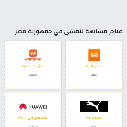
متاجر مشابهة لنمشي في جمهورية مصر
خصم 30%
كاش باك 10%
تيمو
وفرها
خصم 10%
خصم يصل إلى 50%
بوما
هواوي