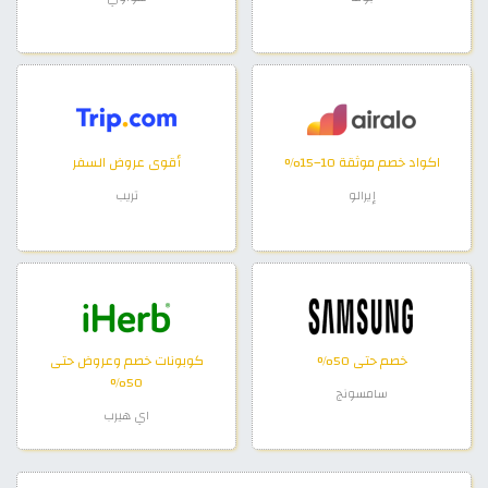
اكواد خصم موثقة 10–15%
أقوى عروض السفر
إيرالو
تريب
خصم حتى 50%
كوبونات خصم وعروض حتى
50%
سامسونج
اي هيرب