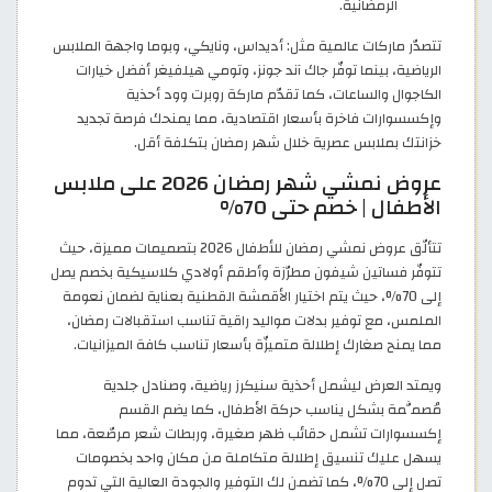
الرمضانية.
تتصدّر ماركات عالمية مثل: أديداس، ونايكي، وبوما واجهة الملابس
الرياضية، بينما توفّر جاك آند جونز، وتومي هيلفيغر أفضل خيارات
الكاجوال والساعات، كما تقدّم ماركة روبرت وود أحذية
وإكسسوارات فاخرة بأسعار اقتصادية، مما يمنحك فرصة تجديد
خزانتك بملابس عصرية خلال شهر رمضان بتكلفة أقل.
عروض نمشي شهر رمضان 2026 على ملابس
الأطفال | خصم حتى 70%
تتألّق عروض نمشي رمضان للأطفال 2026 بتصميمات مميزة، حيث
تتوفّر فساتين شيفون مطرّزة وأطقم أولادي كلاسيكية بخصم يصل
إلى 70%، حيث يتم اختيار الأقمشة القطنية بعناية لضمان نعومة
الملمس، مع توفير بدلات مواليد راقية تناسب استقبالات رمضان،
مما يمنح صغارك إطلالة متميزّة بأسعار تناسب كافة الميزانيات.
ويمتد العرض ليشمل أحذية سنيكرز رياضية، وصنادل جلدية
مُصمَّمة بشكل يناسب حركة الأطفال، كما يضم القسم
إكسسوارات تشمل حقائب ظهر صغيرة، وربطات شعر مرصّعة، مما
يسهل عليك تنسيق إطلالة متكاملة من مكان واحد بخصومات
تصل إلى 70%، كما تضمن لك التوفير والجودة العالية التي تدوم