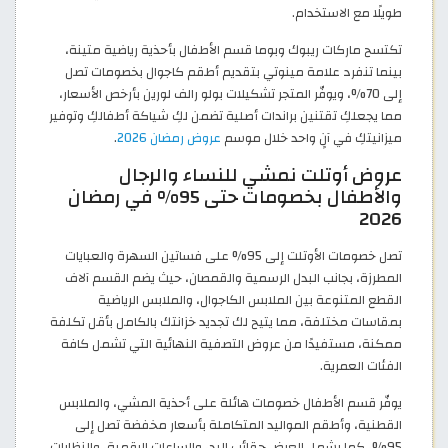
طويلًا مع الاستخدام.
تكتسح ماركات ريبوك وبوما قسم الأطفال بأحذية رياضية متينة،
بينما تنفرد علامة مينوتي بتقديم أطقم كاجوال بخصومات تصل
إلى 70%، ويوفّر المتجر تشكيلات بولو رالف لورين بأرخص الأسعار،
مما يجعلكِ تقتنين براندات أصلية تضمن لكِ شياكة أطفالكِ وتوفير
ميزانيتكِ في آنٍ واحد خلال موسم
عروض رمضان 2026
.
عروض أوتلت نمشي للنساء والرجال
والأطفال بخصومات حتى 95% في رمضان
2026
تصل خصومات الأوتلت إلى 95% على فساتين السهرة والعبايات
المطرزة، بجانب البدل الرسمية والقمصان، حيث يضم القسم آلاف
القطع المتنوعة بين الملابس الكاجوال، والملابس الرياضية
بمقاسات مختلفة، مما يتيح لك تجديد خزانتك بالكامل بأقل تكلفة
ممكنة، مستفيدًا من عروض التصفية النهائية التي تشمل كافة
الفئات العمرية.
يوفّر قسم الأطفال خصومات هائلة على أحذية المشي، والملابس
القطنية، وأطقم المواليد المتكاملة بأسعار مخفضة تصل إلى
95%، كما يشمل العرض حقائب اليد، والساعات الرقمية، والنظارات