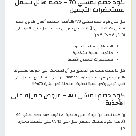
كود خصم نمشي 70 – خصم هائل يشمل
مستحضرات التجميل
هل متاح كود خصم نمشي 70؟ بالتأكيد! استخدم أقوى كوبون خصم
نمشي 2026 التالي:
()
لتستمتع بعروض ضخمة تصل حتى 70% على
تشكيلة مختارة من:
المكياج والعناية بالبشرة
منتجات العناية الشخصية
مستحضرات التجميل الأصلية
كل ما عليك فعله هو التحقق من أن المنتجات التي اخترتها مشمولة
بالعرض، ثم قم بتفعيل كود Namshi الترويجي عند الدفع لتحصل على
أعلى توفير وأكبر نسبة تخفيض ممكنة تصل لغاية 70%!!
كود خصم نمشي 40 – عروض مميزة على
الأحذية
إن كنت تبحث عن عروض على الاحذية، لا تفوت كود خصم نمشي 40:
()
. هذا الكود يمنحك تخفيض يصل حتى 40% على تشكيلة مختارة
من: