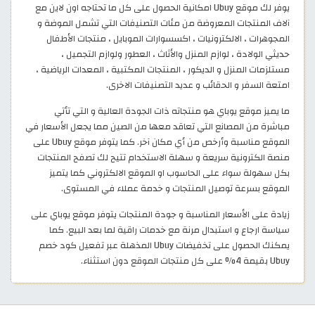
يوفر لك موقع Ubuy امكانية الحصول على كل ما تحتاجه اون لاين مع
آلاف المنتجات المعروضة من مئات التصنيفات التي تشمل الموضة و
المجوهرات ، الالكترونيات ، اكسسوارات الموبايل ، منتجات الأطفال
حديثي الولادة ، لوازم المنزل والأثاث ، العطور ولوازم التجميل ،
مستلزمات المنزل و الديكور ، المنتجات المكتبية ، المعدات الرياضية ،
امتعة السفر و الحقائب و عديد التصنيفات الاخرى.
ما يميز موقع يوباي هو منتجاته ذات الجودة العالية و التي تأتي
مباشرة من المصانع التي تعاقد معها من الصين مما يجعل الأسعار في
الموقع مناسبة وأرخص من أي مكان آخر. كما يتوفر موقع Ubuy على
منصة الكترونية سريعة و سهلة الاستخدام تتيح لك تصفح المنتجات
بكل سهولة سواء على الحاسوب او الموقع الالكتروني كما يتميز
الموقع بسرعة توصيل المنتجات و خدمة عملاء في المستوى.
زيادة على الأسعار المناسبة و جودة المنتجات يتوفر موقع يوباي على
سياسة ارجاع و استبدال مرنة مع خدمات راقية لما بعد البيع. كما
يمكنك الحصول على تخفيضات Ubuy المذهلة عبر تفعيل كود خصم
Ubuy بقيمة 4% على كل منتجات الموقع دون استثناء.