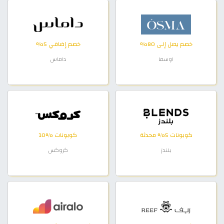
خصم يصل إلى 80%
خصم إضافي 5%
اوسما
داماس
كوبونات 5% محدثة
كوبونات %10
بلندز
كروكس