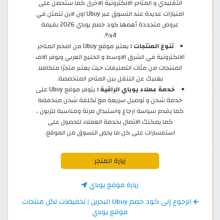
التقليدي و المتاجر الالكترونية الاخرى كما ستحصل على
امتيازات عديدة عند التسوق عبر Ubuy اون لاين تتمثل في
عروض متجددة أهمها كود خصم يوباي 2026 بقيمة
4%.
تنوع المنتجات :
يعتبر موقع Ubuy من اضخم المتاجر
الالكترونية في الشرق الاوسط و الخليج العربي ويوفر الاف
المنتجات من مئات التصنيفات حيث يعتبر متجرًا متكاملا
يغنيك عن التنقل بين المتاجر المتخصصة.
خدمة عملاء يوباي الراقية :
يتوفر موقع Ubuy على
خدمة شحن و توصيل سريعة مع تكلفة شحن منخفضة
كما يقدم سياسة ارجاع واستبدال مرنة ومناسبة للزبون ،
كما يمكنك الاتصال بخدمة العملاء للحصول على
استفسارات على كل ما يخص التسوق من الموقع.
زيارة المتجر
زيارة موقع يوباي
الرجوع إلى كود خصم Ubuy البحرين | تخفيضات لكل منتجات
موقع يوباي