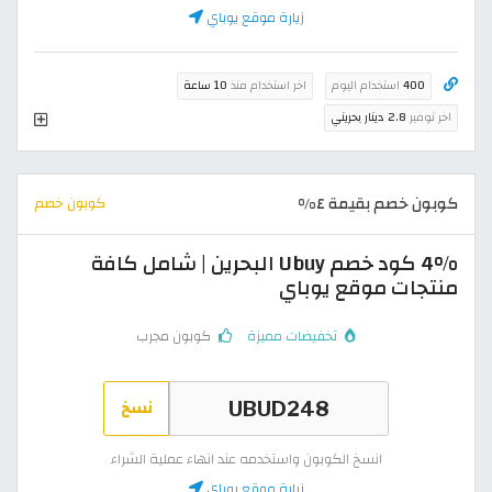
زيارة موقع يوباي
400
استخدام اليوم
اخر استخدام منذ
10 ساعة
اخر توفير
2.8 دينار بحريني
كوبون خصم بقيمة ٤%
كوبون خصم
4% كود خصم Ubuy البحرين | شامل كافة
منتجات موقع يوباي
تخفيضات مميزة
كوبون مجرب
نسخ
انسخ الكوبون واستخدمه عند انهاء عملية الشراء
زيارة موقع يوباي