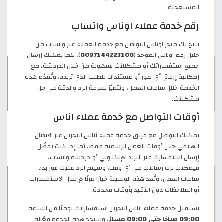
المستعجلة.
رقم خدمة عملاء اوناس واتساب
يتيح لك متجر اوناس التواصل مع خدمة العملاء عبر واتساب من
خلال رقم اوناس الموحد (
0097144223100
)، كما يمكنك إرسال
جميع استفساراتك أو مشكلاتك بسهولة من خلال الدردشة، مع
إمكانية إرفاق أي صور أو مستندات للطلب الذي تريده، وتُقدّم هذه
الخدمة خلال ساعات العمل، وتتميّز بسرعة الرد والدقة في حل
مشكلتك.
أوقات التواصل مع خدمة عملاء اناس
يمكنك التواصل مع فريق خدمة عملاء أناس البحرين عبر الاتصال
الهاتفي خلال أوقات العمل الرسمية فقط، أما إذا كنت تفضّل
إرسال استفسارك عبر البريد الإلكتروني أو دردشة واتساب،
فيمكنك ترك رسالتك في أي وقت، وسيتم الرد عليك فور بدء
ساعات العمل، وتُعد هذه الوسيلة خيارًا مرنًا لإرسال الاستفسارات
أو الملاحظات دون التقيد بأوقات محددة.
تستقبل خدمة عملاء اناس البحرين استفساراتك يوميًا من الساعة
09:00 صباحًا حتى 09:00 مساءً
، وستجد هذه الخدمة فعّالة