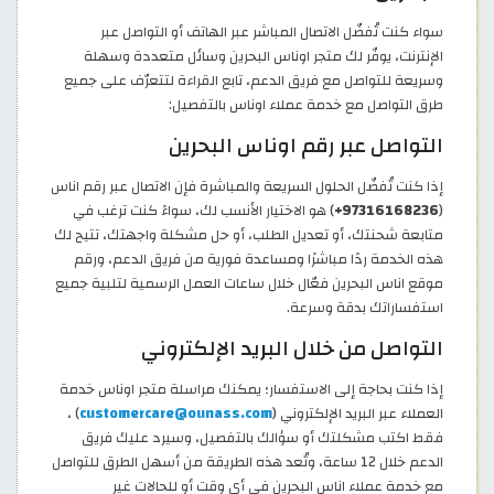
سواء كنت تُفضّل الاتصال المباشر عبر الهاتف أو التواصل عبر
الإنترنت، يوفّر لك متجر اوناس البحرين وسائل متعددة وسهلة
وسريعة للتواصل مع فريق الدعم، تابع القراءة لتتعرّف على جميع
طرق التواصل مع خدمة عملاء اوناس بالتفصيل:
التواصل عبر رقم اوناس البحرين
إذا كنت تُفضّل الحلول السريعة والمباشرة فإن الاتصال عبر رقم اناس
(
97316168236+
) هو الاختيار الأنسب لك، سواءً كنت ترغب في
متابعة شحنتك، أو تعديل الطلب، أو حل مشكلة واجهتك، تتيح لك
هذه الخدمة ردًا مباشرًا ومساعدة فورية من فريق الدعم، ورقم
موقع اناس البحرين فعّال خلال ساعات العمل الرسمية لتلبية جميع
استفساراتك بدقة وسرعة.
التواصل من خلال البريد الإلكتروني
إذا كنت بحاجة إلى الاستفسار؛ يمكنك مراسلة متجر اوناس خدمة
العملاء عبر البريد الإلكتروني (
customercare@ounass.com
) ،
فقط اكتب مشكلتك أو سؤالك بالتفصيل، وسيرد عليك فريق
الدعم خلال 12 ساعة، وتُعد هذه الطريقة من أسهل الطرق للتواصل
مع خدمة عملاء اناس البحرين في أي وقت أو للحالات غير