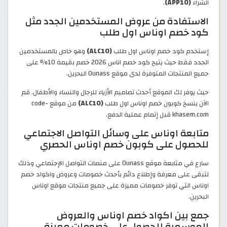
الشراء
(APP10)
.
الاستفادة من عروض المستخدمين الجدد مثل
كود خصم اوناس اول طلب
إستخدم كود خصم اوناس اول طلب
(ALC10)
وهو خاص بالمستخدمين
الجدد فقط حيث يتيح كود خصم اناس 2026 خصم بقيمة 10% على
جميع المنتجات المتوفرة لدى موقع Ounass البحرين.
حيث يوفر لك الموقع أحدث تصاميم الأزياء للرجال والنساء والأطفال. قم
الآن بنسخ كوبون خصم اوناس اول طلب
(ALC10)
من موقع code-
khasem.com قبل إتمام عملية الدفع.
متابعة اوناس على وسائل التواصل الاجتماعي
للحصول على كوبون خصم اوناس الحصري
سارع في متابعة موقع Ounass على منصات التواصل الإجتماعي وذلك
لتبقى على معرفة وإطلاع دائم بأحدث خصومات وعروض واكواد خصم
اوناس التي توفر خصومات مميزة على جميع منتجات موقع اوناس
البحرين.
جمع بين اكواد خصم اوناس والعروض
الموسمية للحصول على خصومات مميزة