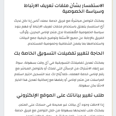
الاستفسار بشأن ملفات تعريف الارتباط
وسياسة الخصوصية
يمكنك التواصل مباشرةً مع فريق خدمة عملاء أناس إذا كان لديك
أيّ استفسار يتعلق باستخدام ملفات تعريف الارتباط أو فهم بنود
سياسة الخصوصية المُعتمدة لدى متجر اوناس البحرين، ويُرحّب
الفريق بالإجابة عن جميع الأسئلة وتوضيح كيفية جمع البيانات
واستخدامها بما يضمن الشفافية وخصوصية المستخدم.
الحاجة لتغيير تفضيلات التسويق الخاصة بك
يمكنك تعديل تفضيلاتك التسويقية في أي وقت بسهولة، سواءً
عبر إلغاء الاشتراك من الرسائل التي تصلك أو بالتواصل المباشر مع
رقم اوناس خدمة العملاء، كما يُتاح لك عند التسجيل اختيار استلام
المراسلات من متجر اوناس أو رفضها مع إمكانية تعديل هذا الخيار
لاحقًا بكل سهولة.
طلب تغيير بياناتك على الموقع الإلكتروني
إذا لاحظت وجود أي بيانات غير صحيحة في حسابك على المتجر،
يمكنك طلب تصحيحها بسهولة من خلال التواصل مع فريق خدمة
عملاء اوناس البحرين، كما يمكنك في بعض الحالات تعديل