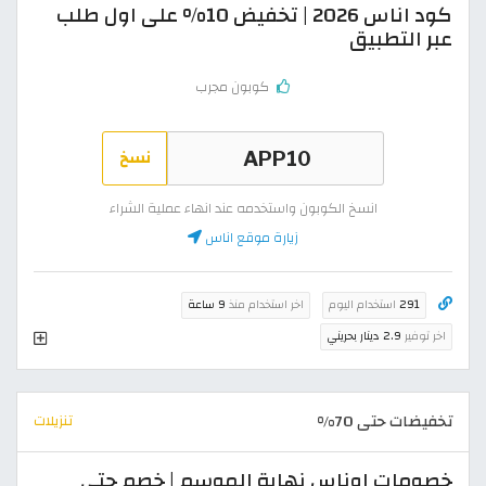
كود اناس 2026 | تخفيض 10% على اول طلب
عبر التطبيق
كوبون مجرب
نسخ
انسخ الكوبون واستخدمه عند انهاء عملية الشراء
زيارة موقع اناس
291
استخدام اليوم
اخر استخدام منذ
9 ساعة
اخر توفير
2.9 دينار بحريني
تخفيضات حتى 70%
تنزيلات
خصومات اوناس نهاية الموسم | خصم حتى