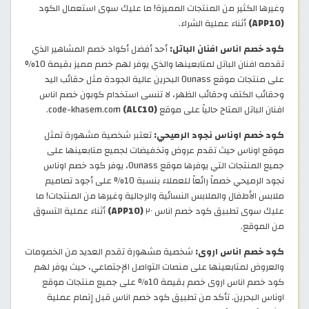
وغيرها الكثير من المنتجات المميزة! ما عليك سوى استعمال الكود
(APP10)
أثناء عملية الشراء.
كود خصم اناس افنان الباتل:
أحد أفضل أكواد خصم المشاهير الذي
تقدمه افنان الباتل لمتابعينها والذي يوفر لهم خصم مميز بقيمة 10%
على منتجات موقع Ounass البحرين عالية الجودة مثل حقائب اليد
وحقائب الكتف وحقائب الظهر، لا تنسى استخدام كوبون خصم اناس
افنان الباتل المتاح حالياً على موقع code-khasem.com
(ALC10)
.
كود خصم اوناس نجود الرميحي:
تعتبر شخصية مشهورة تمثل
موقع اوناس حيث تقدم عروض وتخفيضات لجميع متابعينها على
جميع المنتجات التي يوفرها موقع Ounass، يوفر كود خصم اوناس
نجود الرميحي خصماً رائعاً للعملاء بنسبة 10% على أجود تصاميم
ملابس الأطفال والملابس النسائية والرجالية وغيرها من المنتجات! ما
عليك سوى تطبيق كود خصم اناس ٢٠
(APP10)
أثناء عملية التسوق
من الموقع.
كود خصم اناس اروى:
شخصية مشهورة تقدم العديد من الخصومات
والعروض لمتابعينها على منصات التواصل الإجتماعي، حيث يوفر لهم
كود خصم اناس اروى خصم بقيمة 10% على جميع منتجات موقع
اوناس البحرين. تأكد من تطبيق كود خصم اناس قبل إتمام عملية