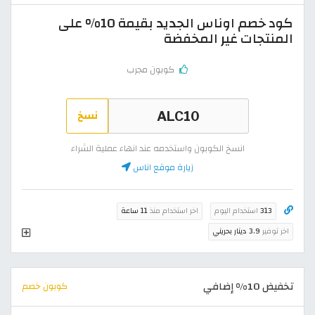
كود خصم اوناس الجديد بقيمة 10% على
المنتجات غير المخفضة
كوبون مجرب
نسخ
انسخ الكوبون واستخدمه عند انهاء عملية الشراء
زيارة موقع اناس
313
استخدام اليوم
اخر استخدام منذ
11 ساعة
اخر توفير
3.9 دينار بحريني
تخفيض 10% إضافي
كوبون خصم