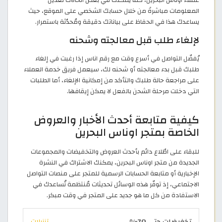
المعلومات مباشرةً من خلال حسابك الشخصي على الموقع، حيث
يساعدك هذا في الحفاظ على بياناتك دقيقة ومُحدّثة باستمرار.
لإلغاء طلب قبل معالجته وشحنه
يُفضّل التواصل في أسرع وقت مع رقم اناس إذا رغبت في إلغاء
طلبك قبل بدء معالجته أو شحنه لك، سيعمل فريق خدمة العملاء
على مراجعة حالة طلبك والتأكد من إمكانية الإلغاء، أما الطلبات
التي دخلت مرحلة الشحن بالفعل لا يمكن إيقافها.
كيفية متابعة أحدث الأخبار والعروض
الخاصة بمتجر اوناس البحرين
للبقاء على اطّلاع دائم بأحدث العروض والتخفيضات والمجموعات
الجديدة من متجر اوناس البحرين، يمكنك الاشتراك في النشرة
الإخبارية أو متابعة الحسابات الرسمية للمتجر على منصات التواصل
الاجتماعي، إذ توفّر هذه الوسائل تحديثات مُنتظمة تُساعدك في
الاستفادة من كل ما هو جديد على المتجر في وقت مبكر.
تخفيضات حتى 70%
تنزيلات