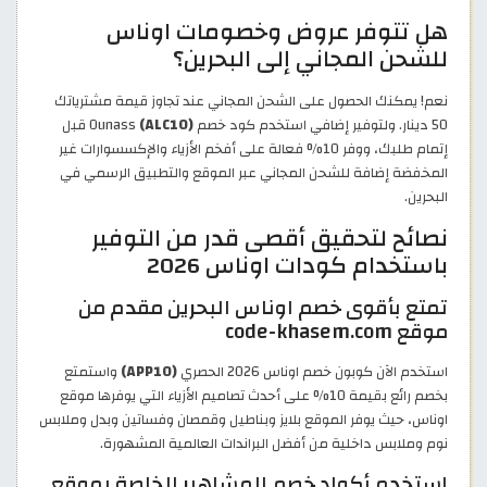
هل تتوفر عروض وخصومات اوناس
للشحن المجاني إلى البحرين؟
نعم! يمكنك الحصول على الشحن المجاني عند تجاوز قيمة مشترياتك
50 دينار. ولتوفير إضافي استخدم كود خصم Ounass
(ALC10)
قبل
إتمام طلبك، ووفر 10% فعالة على أفخم الأزياء والإكسسوارات غير
المخفضة إضافة للشحن المجاني عبر الموقع والتطبيق الرسمي في
البحرين.
نصائح لتحقيق أقصى قدر من التوفير
باستخدام كودات اوناس 2026
تمتع بأقوى خصم اوناس البحرين مقدم من
موقع code-khasem.com
استخدم الآن كوبون خصم اوناس 2026 الحصري
(APP10)
واستمتع
بخصم رائع بقيمة 10% على أحدث تصاميم الأزياء التي يوفرها موقع
اوناس، حيث يوفر الموقع بلايز وبناطيل وقمصان وفساتين وبدل وملابس
نوم وملابس داخلية من أفضل البراندات العالمية المشهورة.
استخدم أكواد خصم المشاهير الخاصة بموقع