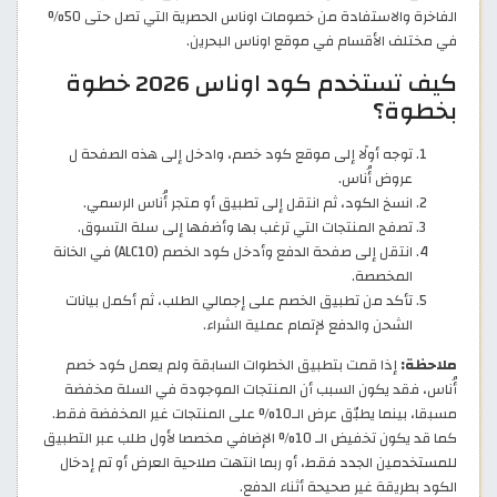
الفاخرة والاستفادة من خصومات اوناس الحصرية التي تصل حتى 50%
في مختلف الأقسام في موقع اوناس البحرين.
كيف تستخدم كود اوناس 2026 خطوة
بخطوة؟
توجه أولًا إلى موقع كود خصم، وادخل إلى هذه الصفحة ل
عروض أُناس.
انسخ الكود، ثم انتقل إلى تطبيق أو متجر أُناس الرسمي.
تصفح المنتجات التي ترغب بها وأضفها إلى سلة التسوق.
انتقل إلى صفحة الدفع وأدخل كود الخصم (ALC10) في الخانة
المخصصة.
تأكد من تطبيق الخصم على إجمالي الطلب، ثم أكمل بيانات
الشحن والدفع لإتمام عملية الشراء.
ملاحظة:
إذا قمت بتطبيق الخطوات السابقة ولم يعمل كود خصم
أُناس، فقد يكون السبب أن المنتجات الموجودة في السلة مخفضة
مسبقا، بينما يطبّق عرض الـ10% على المنتجات غير المخفضة فقط.
كما قد يكون تخفيض الـ 10% الإضافي مخصصا لأول طلب عبر التطبيق
للمستخدمين الجدد فقط، أو ربما انتهت صلاحية العرض أو تم إدخال
الكود بطريقة غير صحيحة أثناء الدفع.