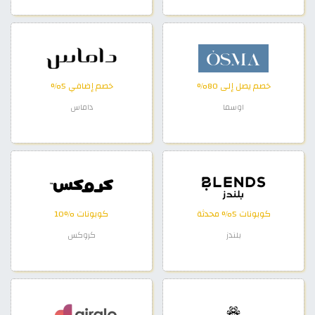
خصم يصل إلى 80%
خصم إضافي 5%
اوسما
داماس
كوبونات 5% محدثة
كوبونات %10
بلندز
كروكس