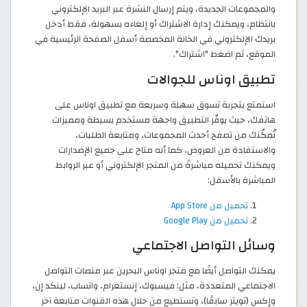
والمجموعات الجديدة، ويتم إرسال النشرة عبر البريد الإلكتروني
بانتظام، ويمكنك إدارة الاشتراك أو إلغاءه بسهولة، فقط أدخل
بريدك الإلكتروني في الخانة المخصصة أسفل الصفحة الرئيسية في
الموقع، ثم اضغط "اشتراك".
تطبيق اوناس للجوالات
استمتع بتجربة تسوق سهلة وسريعة مع تطبيق اوناس على
هاتفك، حيث يوفّر التطبيق واجهة مستخدم بسيطة ومميزات
تُمكّنك من تصفح أحدث المجموعات، ومتابعة الطلبات،
والاستفادة من العروض، كما أنه متاح على جميع الإصدارات
ويمكنك تحميله مباشرةً من المتجر الإلكتروني أو عبر الروابط
المباشرة بالأسفل:
تحميل من App Store
تحميل من Google Play
وسائل التواصل الاجتماعي
يمكنك التواصل أيضًا مع متجر اوناس البحرين عبر منصات التواصل
الاجتماعي المتعددة، مثل: فيسبوك، إنستغرام، واتساب، لينكد إن،
وإكس (تويتر سابقًا)، وتستطيع من خلال هذه القنوات متابعة آخر