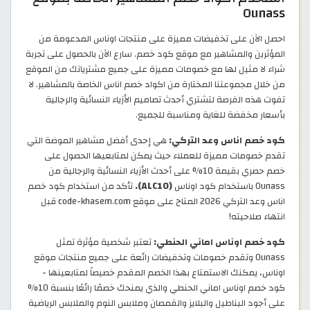
Ounass
احصل الآن على تخفيضات مميزة على منتجات اوناس المدعومة من
المؤثرين والمشاهير مع موقع كود خصم. سارع الآن بالحصول على تجربة
شراء لا مثيل لها مع خصومات مميزة على جميع مشترياتك من الموقع
من خلال مجموعتنا المختارة من اكواد خصم اناس الخاصة بالمشاهير. لا
تفوت هذه الفرصة لتشتري أحدث تصاميم الأزياء النسائية والرجالية
بأسعار مخفضة للغاية ومناسبة للجميع.
كود خصم اناس وعد التركي:
هي إحدى أفضل مشاهير الموضة التي
تقدم خصومات مميزة للعملاء حيث يمكن لمتابعيها الحصول على
خصم حصري بقيمة 10% على أحدث الأزياء النسائية والرجالية من
Ounass باستخدام كود اوناس
(ALC10).
تأكد من استخدام كود خصم
اناس وعد التركي 2026 المتاح على موقع code-khasem.com قبل
انتهاء صلاحيته!
كود خصم اوناس اماني الحنطي:
تعتبر شخصية مؤثرة تمثل
Ounass وتقدم خصومات وتخفيضات رائعة على جميع منتجات موقع
اوناس، يمكنك الاستمتاع بهذا الخصم المقدم خصيصاً لمتابعينها -
كود خصم اوناس اماني الحنطي والذي يمنحك خصمًا رائعًا بنسبة 10%
على أجود البناطيل والبلايز والقمصان وملابس النوم والملابس الرياضية