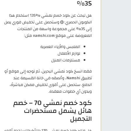
35%
هل تبحث عن كود خصم نمشي %35؟ استخدم هذا
الكوبون الحصري:
()
وستحصل على تخفيض فوري يصل
إلى 35% على مجموعة واسعة من المنتجات
المعروضة على موقع namshi.com مثل:
الملابس والأزياء العصرية
لوازم الأطفال
مستلزمات المنزل
فقط انسخ كود نمشي البحرين، ثم توجه إلى موقع أو
تطبيق Namshi، وألصقه في خانة القسيمة عند
الدفع. ستحصل على أقوى تخفيض ممكن مباشرةً،
وبدون أي خطوات معقدة.
كود خصم نمشي 70 – خصم
هائل يشمل مستحضرات
التجميل
هل متاح كود خصم نمشي 70؟ بالتأكيد! استخدم أقوى