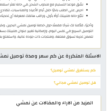
نسّق موعد التسليم مع مندوب الشحن في حالة تعثر استلام
احرص على الطلب باكرًا خلال أيام الأعياد والمناسبات، لتفادي 
تتبّع حالة طلبيتك أولًا بأول، وراقب هاتفك لمعرفة أي تحديث
وأخيرًا، قدّمنا لك شرحًا مفصلًا حول خدمة توصيل نمشي البحرين، وكي
التوصيل السريع في نفس اليوم، وإمكانية تغيير عنوان طلبيتك بسهول
لتضمن تجربة تسوق ممتعة، ومنتجات ذات جودة عالية، واستمتع بع
الاسئلة المتكررة عن كم سعر ومدة توصيل نمشي 
كم يستغرق نمشي توصيل؟
هل توصيل نمشي مجاني؟
المزيد من الاراء والمقالات عن نمشي