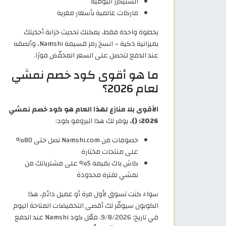
السنيكرز اليومية
ماركات عالمية بأسعار مغرية
بخطوة واحدة فقط، يمكنك تحديث خزانة أحذيتك
بميزانية ذكية – انسخ رمز قسيمة Namshi، وألصقه
عند الدفع لتحصل على السعر المخفّض فورًا.
ما هو أقوى كود خصم نمشي
لعام 2026؟
الأقوى بلا منازع لهذا العام هو كود خصم نمشي
2026: ().
يوفر لك هذا البرومو كود:
خصومات من Namshi.com تصل حتى 80%
على منتجات مختارة
كاش باك بقيمة 5% على مشترياتك من
نمشي لفترة محدودة
سواء كنت تسوق لأول مرة أو عميل دائم، هذا
الكوبون سيوفّر لك أقصى التخفيضات المتاحة اليوم
في تاريخ: 9/8/2026. فعّل كود Namshi عند الدفع