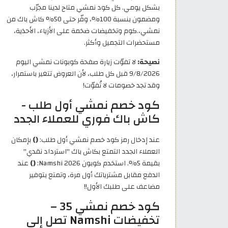
بشكل يومي. كل كود نمشي متاح لدينا مجرّب
ومضمون بنسبة 100%، وفّر حتى 50% كاش باك من
نمشي،.كوم وتخفيضات ضخمة على الأزياء، الأحذية،
مستحضرات التجميل وأكثر.
نصيحة:
لا تفوّت زيارة صفحة كوبونات نمشي اليوم
9/8/2026 قبل كل طلب، لأن العروض تتغير باستمرار،
وقد تجد خصومات لا تُفوّت!
كود خصم نمشي أول طلب -
كاش باك فوري للعملاء الجدد
عند إدخال رمز كود خصم نمشي أول طلب:
()
بإمكان
العملاء الجدد التمتع بكاش باك "استرداد نقدي"
بقيمة 5%. استخدم كوبون Namshi 2026:
()
عند
الدفع مقابل مشترياتك أول مرة، وتمتع بتوفير
مضاعف على طلبك الأول!!
كود خصم نمشي 35 –
تخفيضات Namshi تصل إلى