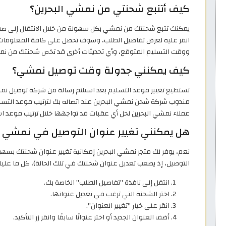
كيف أتتبع شحنتي من نمشي البحرين؟
يمكنك تتبع شحنتك من نمشي بكل سهولة من خلال الانتقال إلى صفحة
انقر عليه لعرض تفاصيل الطلب، وسوف تحصل على كافة المعلومات الت
ووقت التسليم المتوقع، وأي تحديثات أخرى قد تخص شحنتك من نمش
كيف يمكنني جدولة وقت توصيل نمشي؟
تستطيع تغيير موعد التسليم بعد استلام رسالة من شركة توصيل ن
مندوب شركة شحن نمشي البحرين عند اتصاله بك لترتيب موعد التسليم،
عملاء نمشي البحرين لحل أي عقبات قد تواجهها خلال ترتيب موعد اس
هل يمكنني تغيير عنوان التوصيل في نمشي ا
نعم، يوفر لك متجر نمشي البحرين إمكانية تغيير عنوان شحنتك بسهول
التوصيل، إذ يصعب تعديل عنوان شحنتك في تلك الحالة)، كل ما عليك 
انتقل إلى نافذة "تفاصيل الطلب" الخاصة بك.
اختر الشحنة التي ترغب في تعديل عنوانها.
انقر على خيار "تغيير العنوان".
أضف العنوان الجديد أو اختر عنوانًا سابقًا وانقر زر التأكيد.