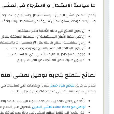
ما سياسة الاستبدال والاسترجاع في نمشي ال
يقدم لك متجر نمشي البحرين سياسة استبدال واسترجاع واضحة ومرنة،
واسترداد نقودك بسهولة خلال 14 يومًا من استلام طلبيتك، وفقًا للشروط التالية:
أن يكون المنتج في حالته الأصلية وغير مستخدم.
أن تظل حلقة الأمان البلاستيكية أو المعدنية المرفقة ببعض 
إرجاع مشتملات المنتج كاملة مثل: الإكسسوارات والملصقات
أن تكون البطاقة المرفقة بالمنتج موجودة وغير متضررة.
وجود المنتج داخل التغليف الأصلي الذي تم استلامه به.
ألا يكون طلبك ضمن المنتجات غير القابلة للإرجاع.
نصائح للتمتع بتجربة توصيل نمشي آمنة 
يقدم لك فريق
موقع كود خصم
بعض الإرشادات التي تساعدك في اس
وتفادي كافة العقبات التي قد تواجهك قبل وصول الطلب:
تأكّد من إدخال كافة بياناتك بدقة، سواء البيانات الخاصة بالع
تواصل مع خدمة عملاء نمشي البحرين
للحصول على الدعم عند
اختر الشحن إلى نقاط استلام نمشي في حالة عدم قدرتك على