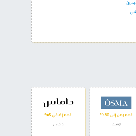
حرين
شي
خصم يصل إلى 80%
خصم إضافي 5%
اوسما
داماس