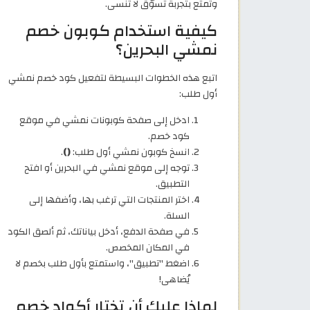
وتمتع بتجربة تسوّق لا تُنسى.
كيفية استخدام كوبون خصم
نمشي البحرين؟
اتبع هذه الخطوات البسيطة لتفعيل كود خصم نمشي
أول طلب:
ادخل إلى صفحة كوبونات نمشي في موقع
كود خصم.
انسخ كوبون نمشي أول طلب:
()
.
توجه إلى موقع نمشي في البحرين أو افتح
التطبيق.
اختر المنتجات التي ترغب بها، وأضفها إلى
السلة.
في صفحة الدفع، أدخل بياناتك، ثم ألصق الكود
في المكان المخصص.
اضغط "تطبيق"، واستمتع بأول طلب بخصم لا
يُضاهى!
لماذا عليك أن تختار أكواد خصم