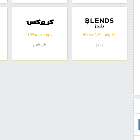
كوبونات 5% محدثة
كوبونات %10
بلندز
كروكس