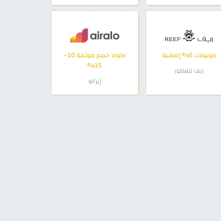
كوبونات 5% إضافية
اكواد خصم موثقة 10–
15%
ريف للعطور
إيرالو