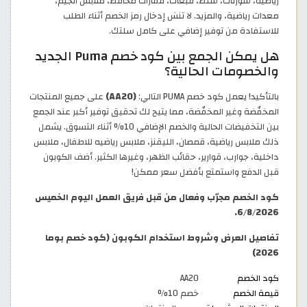
رياضية، شورتات، شنط، قبعات، قفازات محافظ، ملابس الجيم،
معدات رياضية، والمزيد. لا تنسَ إدخال رمز الخصم أثناء الطلب
للاستفادة من توفير إضافي على كامل سلتك.
هل يمكن الجمع بين كود خصم Puma الجديد
والخصومات الحالية؟
بالتأكيد! يعمل كود خصم PUMA التالي:
(AA20)
على جميع المنتجات
المخفّضة وغير المخفّضة، مما يتيح لك تحقيق توفير أكبر عند الجمع
بين التخفيضات الحالية والخصم الإضافي 10% أثناء التسوق. يشمل
ذلك ملابس رياضية، قمصان، الليقنز، ملابس رياضيه للاطفال، ملابس
داخلية، جوارب، قوارير، حقائب الظهر، وغيرها الكثير. أضف الكوبون
قبل الدفع واستمتع بأفضل سعر ممكن!
كود الخصم مجرّب وفعال من قبل فريق العمل اليوم الخميس
6/8/2026.
تفاصيل العرض وشروط استخدام الكوبون (كود خصم بوما
2026)
كود الخصم
AA20
قيمة الخصم
خصم 10%