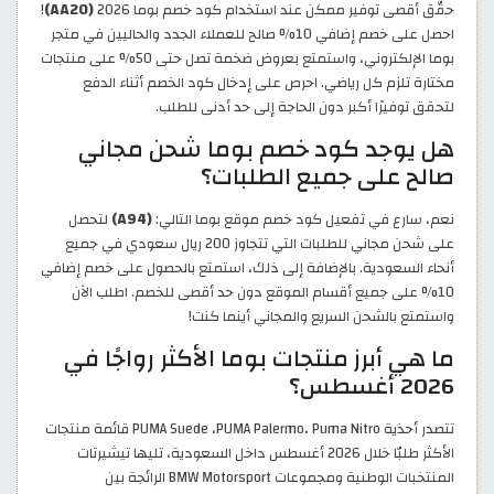
حقّق أقصى توفير ممكن عند استخدام كود خصم بوما 2026
(AA20)
!
احصل على خصم إضافي 10% صالح للعملاء الجدد والحاليين في متجر
بوما الإلكتروني، واستمتع بعروض ضخمة تصل حتى 50% على منتجات
مختارة تلزم كل رياضي. احرص على إدخال كود الخصم أثناء الدفع
لتحقق توفيرًا أكبر دون الحاجة إلى حد أدنى للطلب.
هل يوجد كود خصم بوما شحن مجاني
صالح على جميع الطلبات؟
نعم، سارع في تفعيل كود خصم موقع بوما التالي:
(A94)
لتحصل
على شحن مجاني للطلبات التي تتجاوز 200 ريال سعودي في جميع
أنحاء السعودية. بالإضافة إلى ذلك، استمتع بالحصول على خصم إضافي
10% على جميع أقسام الموقع دون حد أقصى للخصم. اطلب الآن
واستمتع بالشحن السريع والمجاني أينما كنت!
ما هي أبرز منتجات بوما الأكثر رواجًا في
2026 أغسطس؟
تتصدر أحذية PUMA Suede ،PUMA Palermo، Puma Nitro قائمة منتجات
الأكثر طلبّا خلال 2026 أغسطس داخل السعودية، تليها تيشيرتات
المنتخبات الوطنية ومجموعات BMW Motorsport الرائجة بين