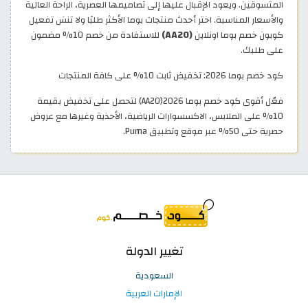
المتسوقين. ويعود الإقبال عليها إلى تصاميمها العصرية، الراحة العالية
والأسعار المناسبة. اختر أحدث منتجات بوما الأكثر طلبًا ولا تنسَ تفعيل
كوبون خصم بوما اونلاين
(AA20)
للاستفادة من خصم 10% مضمون
على طلبك.
كود خصم بوما 2026: تخفيض ثابت 10% على كافة المنتجات
فعّل أقوى كود خصم بوما 2026(AA20) لتحصل على تخفيض بقيمة
10% على الملابس، الاكسسوارات الرياضية، الأحذية وغيرها مع عروض
حصرية حتى 50% عبر موقع وتطبيق Puma.
تغيير الدولة
السعودية
الإمارات العربية