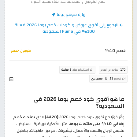
انسخ الكوبون واستخدمه عند انهاء عملية الشراء
زيارة موقع بوما
الرجوع إلى أقوى عروض و كودات خصم بوما 2026 فعالة
100% في Puma السعودية
خصم 10%
كوبون خصم
170
استخدام اليوم
اخر استخدام منذ
5 ساعة
اخر توفير
21 ريال سعودي
ما هو أقوى كود خصم بوما 2026 في
السعودية؟
وفّر فورًا مع أقوى كود خصم بوما 2026
(AA20)
الذي
يمنحك خصم
إضافي 10% على منتجات بوما،
مثل: الأحذية الرياضية، السنيكرز،
ملابس الرجال والنساء والأطفال، تيشيرتات، هوديز، جاكيتات، بناطيل