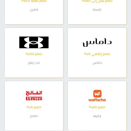
خصم يصل إلى 80%
خصم لغاية 50%
اوسما
لافيرن
خصم إضافي 5%
خصم 30%
داماس
اندر ارمور
خصم 10%
خصم 5%
وفرها
الفالح