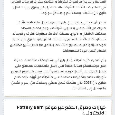
المنزلية و سرعان ما تطورت الشركة و افتتحت عشرات ثم مئات المتاجر
في العالم كما افتتحت الشركة علامات اخرى هي بوتري بارن للاطفال,
باتري بارن للشباب, ويست ايلم و ويليامز سونوما.
يمكن أن تجد في متجر بوتري بارن السعودية كل ما تحتاجه لتأثيث
منزلك من اثاث داخلي و خارجي, شراشف, لوازم الحمام, السجاد
بمختلف الاشكال و الانواع, معدات الاضاءة, ديكورات الغرف و الوسائد,
مستلزمات المائدة و المطبخ و غير ذلك الكثير. يلتزم بوتري بارن باختيار
مواد صلبة و متينة لتصنيع الاثاث كما يتعامل مع صناع نسيج محترفين
لضمان أفضل جودة للمفروشات.
يتم تصميم كل منتجات بوتري بارن في استديوهات متخصصة بمدينة
سان فرانسيسكو بعناية كبيرة قبل ارسال التصميمات للمصانع حتى
يحصل الزبون على أفضل جودة ممكنة و أنسب سعر. كما يوفر الموقع
كوبونات خصم وتخفيضات مذهلة على منتجاته من أبرزها كود خصم
بوتري بارن 2026 الذي يمنحك شحن مجاني ويعفيك من رسوم الشحن
والتوصيل إلى السعودية.
خيارات وطرق الدفع عبر موقع Pottery Barn
الإلكتروني: