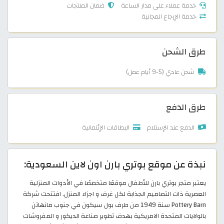
خدمة عملاء على مدار الساعة
ضمان المنتجات
خدمة الإرجاع المجانية
طرق الشحن
شحن عادي (5-9 أيام عمل)
طرق الدفع
الدفع عند الإستلام
البطاقات الإئتمانية
نبذة عن موقع بوتري بارن اون لاين السعودية:
يعتبر متجر بوتري بارن للأطفال موقعًا متخصصًا في الأدوات المنزلية
العصرية ذات التصاميم الجذابة لكل غرف و اجزاء المنزل. افتتحت شركة
Pottery Barn سنة 1949 من طرف بول سيكون في جنوب مانهاتن
بالولايات المتحدة الامريكية بهدف تطوير صناعة الديكور و المفروشات