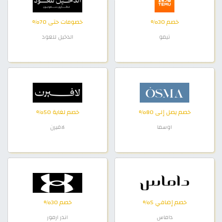
خصم 30%
خصومات حتى 70%
تيمو
الدخيل للعود
خصم يصل إلى 80%
خصم لغاية 50%
اوسما
لافيرن
خصم إضافي 5%
خصم 30%
داماس
اندر ارمور