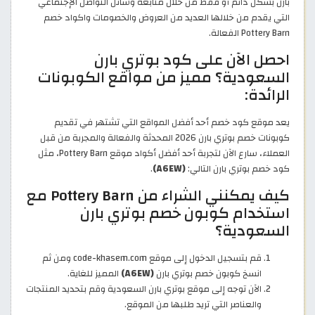
بارن بشكل دائم أو فقط من خلال متابعة وسائل التواصل الإجتماعي
التي يقدم من خلالها العديد من العروض والخصومات واكواد خصم
Pottery Barn الفعالة.
احصل الآن على كود بوتري بارن
السعودية؟ مميز من مواقع الكوبونات
الرائدة:
يعد موقع كود خصم أحد أفضل المواقع التي تشتهر في تقديم
كوبونات خصم بوتري بارن 2026 المحدثة والفعالة والمجربة من قبل
العملاء، سارع الآن لتجربة أحد أفضل أكواد موقع Pottery Barn، مثل
كود خصم بوتري بارن التالي:
(A6EW)
.
كيف يمكنني الشراء من Pottery Barn مع
استخدام كوبون خصم بوتري بارن
السعودية؟
قم بتسجيل الدخول إلى موقع code-khasem.com ومن ثم
انسخ كوبون خصم بوتري بارن
(A6EW)
المميز للغاية.
الآن توجه إلى موقع بوتري بارن السعودية وقم بتحديد المنتجات
والعناصر التي تريد طلبها من الموقع.