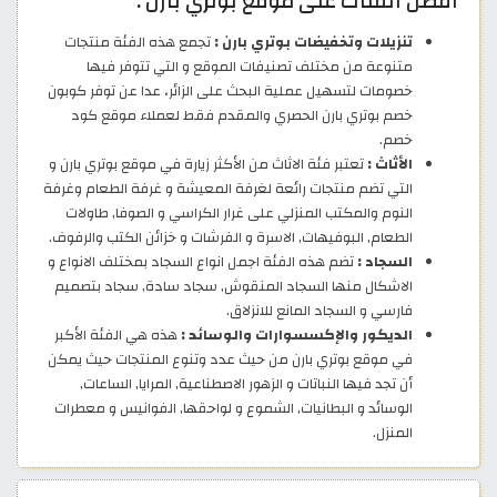
أفضل الفئات على موقع بوتري بارن :
تنزيلات وتخفيضات بوتري بارن :
تجمع هذه الفئة منتجات
متنوعة من مختلف تصنيفات الموقع و التي تتوفر فيها
خصومات لتسهيل عملية البحث على الزائر، عدا عن توفر كوبون
خصم بوتري بارن الحصري والمقدم فقط لعملاء موقع كود
خصم.
الأثاث :
تعتبر فئة الاثاث من الأكثر زيارة في موقع بوتري بارن و
التي تضم منتجات رائعة لغرفة المعيشة و غرفة الطعام وغرفة
النوم والمكتب المنزلي على غرار الكراسي و الصوفا, طاولات
الطعام, البوفيهات, الاسرة و الفرشات و خزائن الكتب والرفوف.
السجاد :
تضم هذه الفئة اجمل انواع السجاد بمختلف الانواع و
الاشكال منها السجاد المنقوش, سجاد سادة, سجاد بتصميم
فارسي و السجاد المانع للانزلاق.
الديكور والإكسسوارات والوسائد :
هذه هي الفئة الأكبر
في موقع بوتري بارن من حيث عدد وتنوع المنتجات حيث يمكن
أن تجد فيها النباتات و الزهور الاصطناعية, المرايا, الساعات,
الوسائد و البطانيات, الشموع و لواحقها, الفوانيس و معطرات
المنزل.