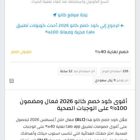
انسخ الكوبون واستخدمه عند انهاء عملية الشراء
زيارة موقع كالو
الرجوع إلى كود خصم كالو 2026 أحدث كوبونات تطبيق
Calo مجربة وفعالة 100%
خصم لغاية 40%
كوبون خصم
216
استخدام اليوم
اخر استخدام منذ
12 ساعة
اخر توفير
9 ريال سعودي
أقوى كود خصم كالو 2026 فعال ومضمون
100% على الوجبات الصحية
فعّل كود خصم كالو هذا
(ALC)
فعال خلال أغسطس 2026 للحصول
على أقوى خصومات تطبيق Calo app لغاية 40% على الوجبات
الصحية. اختر خطتك الغذائية التي تناسب اسلوب حياتك وأهدافك