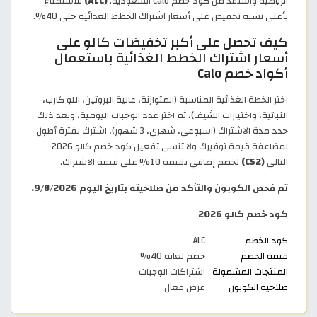
الرياضية واستفد من كود خصم Calo السعودية:
(ALC)
للاستمتاع
بأعلى نسبة تخفيض على أسعار اشتراك الخطط الغذائية حتى 40%.
كيف تحصل على أكبر تخفيضات كالو على
أسعار اشتراك الخطط الغذائية باستعمال
أكواد خصم Calo
اختر الخطة الغذائية المناسبة (المتوازنة، عالية البروتين، اللو كارب،
النباتية، واختيارات الشيف)، ثم اختر عدد الوجبات اليومية، وبعد ذلك
حدد مدة الاشتراك (اسبوعي، شهري، 3 شهور)، اشترك لفترة أطول
لمضاعفة قيمة توفيرك ولا تنسى تفعيل كود خصم كالو 2026
التالي
(C52)
لخصم إضافي بقيمة 10% على قيمة الاشتراك.
تم فحص الكوبون والتأكد من صلاحيته بتاريخ اليوم 9/8/2026.
كود خصم كالو 2026
كود الخصم
ALC
قيمة الخصم
خصم لغاية 40%
المنتجات المشمولة
اشتراكات الوجبات
صلاحية الكوبون
عرض فعال