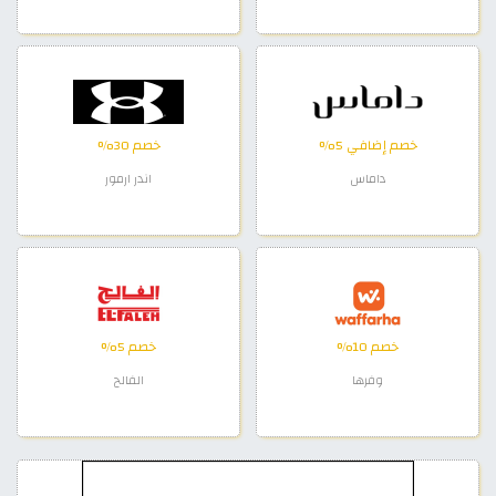
خصم إضافي 5%
خصم 30%
داماس
اندر ارمور
خصم 10%
خصم 5%
وفرها
الفالح