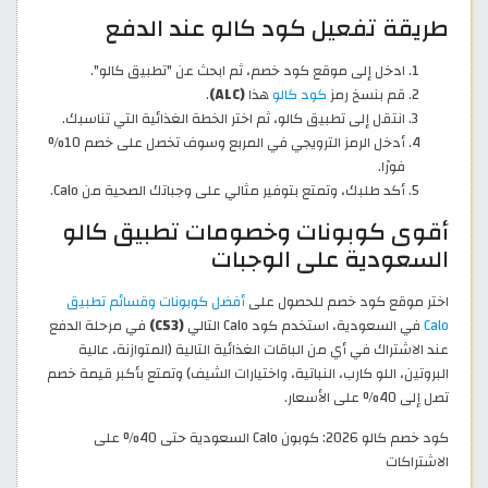
طريقة تفعيل كود كالو عند الدفع
ادخل إلى موقع كود خصم، ثم ابحث عن "تطبيق كالو".
قم بنسخ رمز
كود كالو
هذا
(ALC)
.
انتقل إلى تطبيق كالو، ثم اختر الخطة الغذائية التي تناسبك.
أدخل الرمز الترويجي في المربع وسوف تخصل على خصم 10%
فورًا.
أكد طلبك، وتمتع بتوفير مثالي على وجباتك الصحية من Calo.
أقوى كوبونات وخصومات تطبيق كالو
السعودية على الوجبات
اختر موقع كود خصم للحصول على
أفضل كوبونات وقسائم تطبيق
Calo
في السعودية، استخدم كود Calo التالي
(C53)
في مرحلة الدفع
عند الاشتراك في أي من الباقات الغذائية التالية (المتوازنة، عالية
البروتين، اللو كارب، النباتية، واختيارات الشيف) وتمتع بأكبر قيمة خصم
تصل إلى 40% على الأسعار.
كود خصم كالو 2026: كوبون Calo السعودية حتى 40% على
الاشتراكات