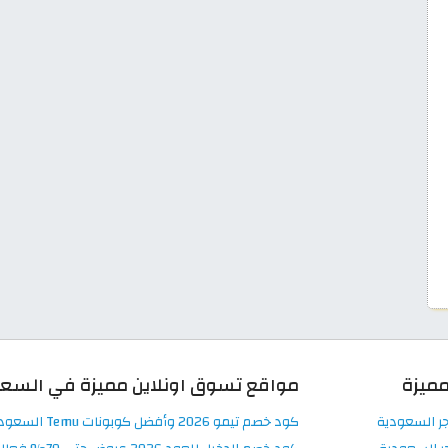
ميزة
مواقع تسوق اونلاين مميزة في السع
جر السعودية
كود خصم تيمو 2026 وأفضل كوبونات Temu السعودية اونلاين