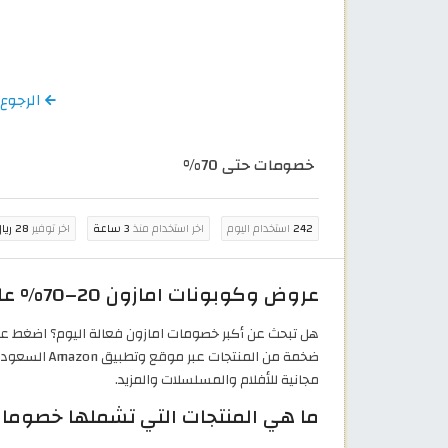
الرجوع إل
خصومات حتى 70%
242
استخدام اليوم
اخر استخدام منذ
3 ساعة
اخر توفير
28 ريال سعودي
عروض وكوبونات امازون 20–70% على الإلكترونيات، الأزياء، منتجات المنزل
هل تبحث عن أكبر خصومات امازون فعالة اليوم؟ اضغط ع
ضخمة من المنتجات عبر موقع وتطبيق Amazon السعودية.
مجانية للأفلام والمسلسلات والمزيد.
ما هي المنتجات التي تشملها خصومات 