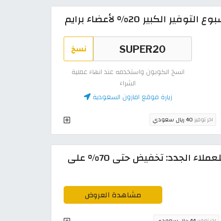
الكبير 20% لأعضاء برايم
نسخ
انسخ الكوبون واستخدمه عند انهاء عملية
الشراء
زيارة موقع امازون السعودية
اخر توفير
40 ريال سعودي
كود خصم امازون السعودية للعملاء الجدد: تخفيض حتى 70% على
مشاهدة العروض
اخر توفير
44 ريال سعودي