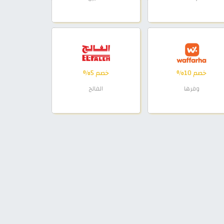
خصم 10%
خصم 5%
وفرها
الفالح