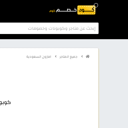
جميع المتاجر
امازون السعودية
كوبون خصم اماز