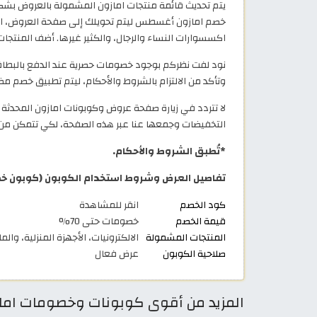
يتم تحديث قائمة منتجات امازون المشمولة بالعروض بش
خصم امازون أغسطس ليتم تحويلك إلى صفحة العروض، اختر من
اكسسوارات النساء والرجال، والكثير غيرها. أضف المنتجات
نود لفت نظركم بوجود خصومات حصرية عند الدفع بالبطاقا
وتأكد من الالتزام بالشروط والأحكام، ليتم تطبيق خصم 
لا تتردد في زيارة صفحة عروض وكوبونات امازون المحدث
التخفيضات وجمعها عنا عبر هذه الصفحة، لكي تتمكن م
*تُطبق الشروط والأحكام.
تفاصيل العرض وشروط استخدام الكوبون (كوبون خصم اما
كود الخصم
انقر للمشاهدة
قيمة الخصم
خصومات حتى 70%
المنتجات المشمولة
الالكترونيات، الأجهزة المنزلية، وال
صلاحية الكوبون
عرض فعال
المزيد من أقوى كوبونات وخصومات امازون السعودية 026