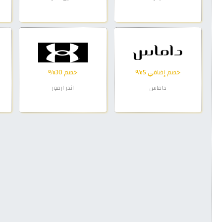
خصم إضافي 5%
خصم 30%
داماس
اندر ارمور