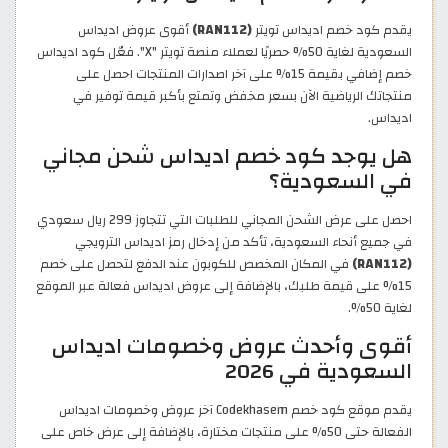
يقدم كود خصم اديداس تويتر
(RAN112)
أقوى عروض اديداس
السعودية لغاية 50% حصريًا لعملاء منصة تويتر "X". فعّل كود اديداس
خصم إضافي بقيمة 15% على آخر اصدارات المنتجات احصل على
منتجاتك الرياضية الآن بسعر مخفض وتمتع بأكبر قيمة توفير في
اديداس.
هل يوجد كود خصم اديداس شحن مجاني
في السعودية؟
احصل على عرض الشحن المجاني للطلبات التي تتجاوز 299 ريال سعودي
في جميع أنحاء السعودية، تأكد من إدخال رمز اديداس الترويجي
(RAN112)
في المكان المخصص للكوبون عند الدفع لتحصل على خصم
15% على قيمة طلبك، بالإضافة إلى عروض اديداس فعالة عبر الموقع
لغاية 50%.
أقوى وأحدث عروض وخصومات اديداس
السعودية في 2026
يقدم موقع كود خصم Codekhasem آخر عروض وخصومات اديداس
الفعالة حتى 50% على منتجات مختارة، بالإضافة إلى عرض خاص على