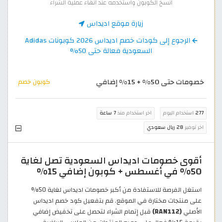
انسخ الكوبون واستخدمه عند انهاء عملية الشراء
زيارة موقع اديداس
الرجوع إلى كودات خصم اديداس 2026 كوبونات Adidas
السعودية فعالة حتى 50%
خصومات حتى 50% + 15% إضافي
كوبون خصم
277
استخدام اليوم
اخر استخدام منذ
7 ساعة
اخر توفير
28 ريال سعودي
أقوى خصومات اديداس السعودية تصل لغاية
50% في أغسطس + كوبون إضافي 15%
استغل الفرصة للاستفادة من أكبر خصومات اديداس لغاية 50%
على منتجات مختارة في الموقع. قم بتفعيل كود خصم اديداس
الأصلي
(RAN112)
قبل إتمام الشراء لتحصل على تخفيض إضافي