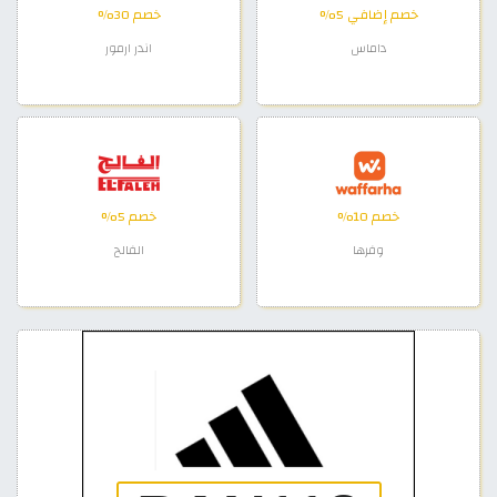
خصم إضافي 5%
خصم 30%
داماس
اندر ارمور
خصم 10%
خصم 5%
وفرها
الفالح