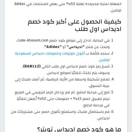
الفعالة لفترة محدودة لغاية 50% على بعض المننتجات في Adidas
اونلاين.
كيفية الحصول على أكبر كود خصم
اديداس اول طلب
في البداية، ادخل إلى موقع كود خصم code-khasem.com،
وابحث عن متجر
"اديداس"
أو
"Adidas"
.
ستجد قائمة ب
أقوى كوبونات وخصومات اديداس السعودية
اونلاين
.
انسخ رمز كود خصم اديداس اول طلب التالي
(RAN112)
،
وسوف يتم نقلك تلقائيًا لموقع اديداس.
تصفح تشكيلة واسعة من الأزياء الرياضية، ثم أضف طلبك إلى
عربة التسوق.
تابع إلى مرحلة الدفع، ثم قم بإدخال الرمز الترويجي في المربع
ليتم تطبيق خصم 15% + خصومات حتى 50% تُفعل تلقائيًا
في مرحلة الدفع.
قم باستكمال طلبك، واستمتع بأقوى خصم على مشترياتك من
اديداس.
ما هو كود خصم اديداس تويتر؟