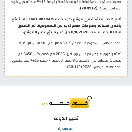
جميع المنتجات المخفضة وغير المخفضة بقيمة 15% عند تفعيل كود
اديداس القوي
(RAN112).
تابع هذه الصفحة في موقع كود خصم Code Khasem واستمتع
بأقوى قسائم وكودات خصم اديداس السعودية، تم التحقق
منها اليوم السبت 8/8/2026 من قبل فريق عمل الموقع.
كود اديداس السعودية: كوبون 15% فعال على الملابس الرياضية
تمتع بأقوى عروض اديداس اون لاين 2026 مع خصم حتى 50% على
منتجات مختارة من الالبسة والاحذية الرياضية + خصم 15% عند تطبيق
كود خصم اديداس 2026 (RAN112).
تغيير الدولة
السعودية