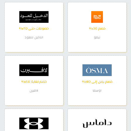
خصم 30%
خصومات حتى 70%
تيمو
الدخيل للعود
خصم يصل إلى 80%
خصم لغاية 50%
اوسما
لافيرن