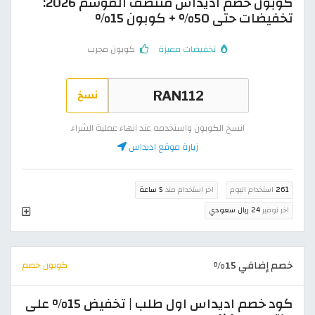
كوبون خصم اديداس منتصف الموسم 2026:
تخفيضات حتى 50% + كوبون 15%
تخفيضات مميزة
كوبون مجرب
نسخ
انسخ الكوبون واستخدمه عند انهاء عملية الشراء
زيارة موقع اديداس
261
استخدام اليوم
اخر استخدام منذ
5 ساعة
اخر توفير
24 ريال سعودي
خصم إضافي 15%
كوبون خصم
كود خصم اديداس اول طلب | تخفيض 15% على