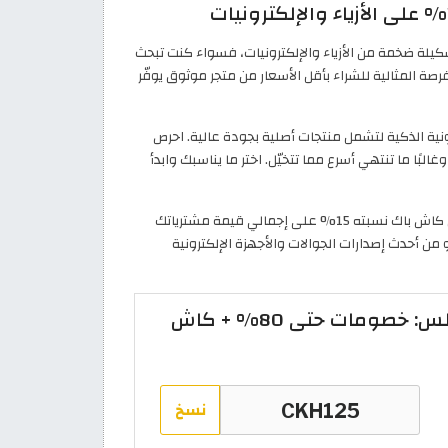
ًا فريدًا من التخفيضات يصل إلى 75% على تشكيلة ضخمة من الأزياء والإلكترونيات، فسواء كنت تبحث
ة المثالية للشراء بأقل الأسعار من متجر موثوق يوفّر
نية الذكية لتشمل منتجات أصلية بجودة عالية. احرص
البًا ما تنتهي أسرع مما تتخيّل. اختر ما يناسبك وابدأ
لتستفيد من كاش باك نسبته 15% على إجمالي قيمة مشترياتك
أو من أحدث إصدارات الجوالات والأجهزة الإلكترونية
أقوى كود خصم نون أغسطس: خصومات حتى 80% + كاش
نسخ