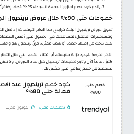
يقدم كود خصم امازون الجمعة السوداء 25% خصمًا إضافيًّا على أول طلب.
خصومات حتى 90% خلال عروض ترينديول الجمعة السوداء 2026
ومستحضرات التجميل؛ لمساعدتك في الحصول على أفضل الصفقات الت
كنت تبحث عن إطلالة جديدة أو هدية مميّزة، فإنّ ترينديول هو وجهت
انتهز الفرصة لتجديد خزانة ملابسك، أو اقتناء القطع التي طال انتظارها
كثيرًا، فابدأ الآن وتابع تخفيضات ترينديول قبل نفاد العروض، ولا تنس
لتستفيد من خصم إضافي على مشترياتك.
خصم حتى
فعالة حتى 80%
80%
تخفيضات مميزة
كوبون مجرب