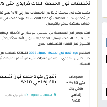
تخفيضات نون الجمعة البلاك فرايدي حتى 75% على الأزياء والإلكترونيات
يشهد متجر نون موسم
عن أحدث إصدارات الهواتف، أو قطع الموضة العصرية؛ فهذه هي الفرص
خيارات متعدّدة للدفع والتوصيل.
تمتد عروض نون السعودية من الملابس اليومية إلى الأجهزة الإلكترو
على متابعة الصفحة الرسمية للموقع الإلكتروني لأنها تتجدّد يوميًا، وغ
التسوق قبل انقضاء التخفيضات الكبرى.
استخدم
كود خصم نون الجمعة الصفراء 2026
CKH133
حتى 75 ريال سعودي، سواء من منتجات الأزياء من أشهر الماركات، 
الحديثة.
خصومات
باك إضافي 10%
حتى 80% +
كاش باك
إضافي
تخفيضات مميزة
كوبون مجرب
10%