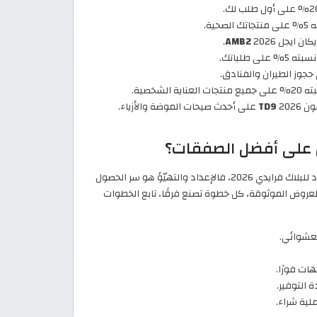
ية.
.
AMB2
على طلباتك.
 الشخصية.
TD9
على أحدث صيحات الموضة والأزياء.
اقتربت الجمعة البيضاء ولا شك أنك تسأل عن أفضل طريقة للاستعداد للبلاك فرايدي 2026، فالإعداد والتهيّؤ هو سر الحصول
العروض الموثوقة، كل خطوة تصنع فرقًا، تابع الخطوات
العشوائي.
هات فورًا.
التوفير.
لية شراء.