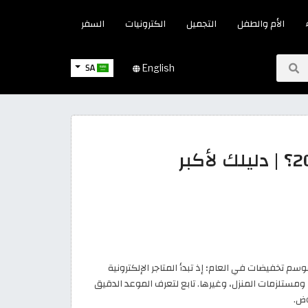
الأم والطفل
التجميل
الكترونيات
السفر
SA
English
كم باقي على البلاك فرايدي 2026؟ | دليلك لأكبر
وسم تخفيضات في العام؛ إذ تبدأ المتاجر الإلكترونية
ومستلزمات المنزل، وغيرها. تابع لتعرف الموعد الدقيق
وض.