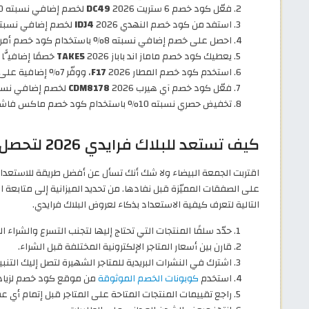
فعّل كود خصم 6 ستريت 2026
DC49
لخصم إضافي نسبته 20% على أول طلب لك.
استفد من كود خصم النهدي 2026
IDJ4
لخصم إضافي نسبته 5% على منتجاتك الصح
احصل على خصم إضافي نسبته 8% باستخدام كود خصم أمريكان ايجل 2026
يعطيك كود خصم ماماز اند باباز 2026
TAKE5
خصمًا إضافيًّا نسبته 5% 
استخدم كود خصم المطار 2026
F17
، ووفّر 7% إضافية على حجوز الطيران والفنادق.
فعّل كود خصم آي هيرب 2026
CDM8178
لخصم إضافي نسبته 20% على جميع منتجات العناية
تخفيض حصري نسبته 10% باستخدام كود خصم ماكس فاشون 2026
كيف تستعد للبلاك فرايدي 2026 لتحصل على أفضل الصفقات؟
على الصفقات المميّزة قبل نفادها. من تحديد الميزانية إلى متابعة 
التالية لتعرف كيفية الاستعداد بذكاء لعروض البلاك فرايدي.
حدّد سلفًا المنتجات التي تحتاج إليها لتجنب التسرع والشراء 
قارن بين أسعار المتاجر الإلكترونية المختلفة قبل الشراء.
اشترك في النشرات البريدية للمتاجر الشهيرة لتصل إليك التنبي
استخدم
كوبونات الخصم الموثوقة
من موقع كود خصم لزيادة 
راجع تقييمات المنتجات المتاحة على المتاجر قبل إتمام أي عم