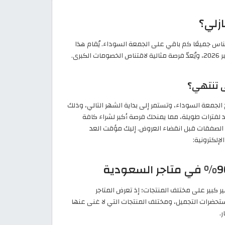
لناس جميعًا كم باقي على الجمعة السوداء. يُقام هذا
الحدث في آخر جمعة من شهر نوفمبر ويأتي هذا العام يوم 28 نوفمبر 2026، ويُعدّ فرصة مثالية لاقتناص الخصومات الكبرى.
 تنتهي؟
الجمعة السوداء، وتستمر إلى بداية الشهر التالي، وذلك
 لفترات طويلة، مما يمنحك فرصة أكبر لشراء كافة
ضل الصفقات قبل انقضاء العروض. إليك مؤقت العد
إلكترونية:
حك فرصة حقيقية لتوفير كبير على مختلف المنتجات؛ إذ تعرض المتاجر
نيات، والأزياء، ومستحضرات التجميل، ومختلف المنتجات التي لا غنى عنها
.