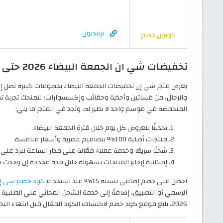
ترينديول
كوبون خصم
تخفيضات شي ان الجمعة البيضاء 2026 حتى 70% على الموضة والأزياء
والرجال، من فساتين وأحذية وحقائب وإكسسوارات؛ لتمنحك تجربة تس
المنخفضة في موسم واحد لا نظير له، وتجد في المتجر ما يلي:
تحديثًا للعروض كل يوم خلال فترة الجمعة البيضاء.
منتجات أصلية 100% بتصاميم عصرية وأسعار منافسة.
شحنًا سريعًا وخدمة عملاء فعّالة على مدار الساعة للرد على
إمكانية إرجاع المنتجات بسهولة خلال مدة محددة إن وجدت 
احصل على خصم إضافي نسبته 15% عند استخدام
كود خصم شي إن ال
الرسمي أو التطبيق، إضافةً إلى خدمة الشحن المجاني على الطلبية
2026. تابع موقع كود خصم لاكتشاف الكود الفعّال قبل انتهاء التخفيضات.