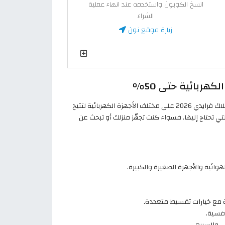
انسخ الكوبون واستخدمه عند انهاء عملية
الشراء
زيارة موقع نون
هربائية حتى 50%
يطلق متجر أمازون السعودية موجة تخفيضات ضخمة خلال عروض البلاك فرايدي 2026 على مختلف الأجهزة الكهربائية لتتيح
لتي تحتاج إليها. فسواء كنت تجهّز منزلك أو تبحث عن
ية مع خيارات تقسيط متعددة.
افسية.
 والسريع.