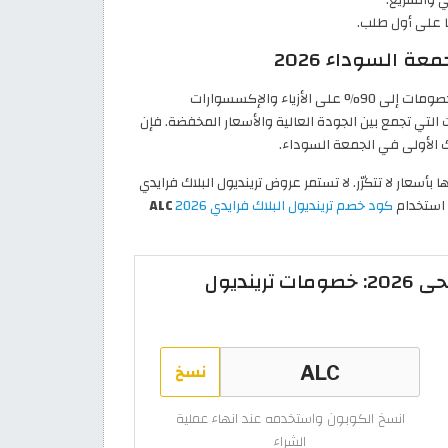
تفوق عروض ترينديول البلاك فرايدي هذا العام التوقعات؛ إذ تصل الخصومات إلى 90% على الأزياء والإكسسوارات
ي تجمع بين الجودة العالية والأسعار المخفضة. فإن
ك الأولى في الجمعة السوداء.
 بأسعار لا تتكرّر. لا تستمر عروض ترينديول البلاك فرايدي
َ استخدام
كود خصم ترينديول البلاك فرايدي 2026
ALC
كود خصم ترينديول عيد الاضحى 2026: خصومات ترينديول
نسخ
انسخ الكوبون واستخدمه عند انهاء عملية
الشراء