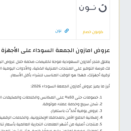
نون
كوبون خصم
عروض امازون الجمعة السوداء على الأجهزة الك
لك فرصة التوفير على المنتجات المنزلية الذكية، والأدوات اليومية ا
ترقية أجهزتك، فهذا هو الوقت المناسب للشراء بأقل الأسعار.
أبرز ما يميز عروض أمازون الجمعة السوداء 2026:
خصومات حتى 50% على المكانس والخلاطات والمكيفات الهوائية والأجهزة الصغيرة والكبيرة.
شحن سريع وخدمة عملاء موثوقة.
عروض يومية تُحدَّث باستمرار.
إمكانية الدفع الآمن بالمحافظ الإلكترونية، والخدمات الرقم
منتجات أصلية من أشهر العلامات التجارية العالمية بأسعار تن
تعطيك عضوية امازون برايم عروضًا خاصة، مثل الشحن المجاني