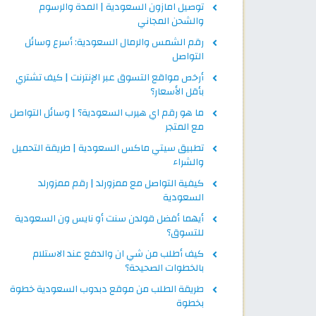
توصيل امازون السعودية | المدة والرسوم
والشحن المجاني
رقم الشمس والرمال السعودية: أسرع وسائل
التواصل
أرخص مواقع التسوق عبر الإنترنت | كيف تشتري
بأقل الأسعار؟
ما هو رقم اي هيرب السعودية؟ | وسائل التواصل
مع المتجر
تطبيق سيتي ماكس السعودية | طريقة التحميل
والشراء
كيفية التواصل مع ممزورلد | رقم ممزورلد
السعودية
أيهما أفضل قولدن سنت أو نايس ون السعودية
للتسوق؟
كيف أطلب من شي ان والدفع عند الاستلام
بالخطوات الصحيحة؟
طريقة الطلب من موقع دبدوب السعودية خطوة
بخطوة