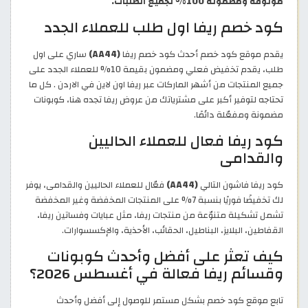
موثوقة ومضمونة 100% لجميع الطلبات.
كود خصم ريفا اول طلب للعملاء الجدد
يقدم موقع كود خصم أحدث كود خصم ريفا
(AA44)
ساري على اول
طلب، يقدم تخفيض فعلي ومضمون بقيمة 10% للعملاء الجدد على
جميع المنتجات من أشهر الماركات عبر ريفا اون لاين في الاردن . كل ما
تحتاجه لتوفير أكبر على مشترياتك من عروض ريفا تجده هنا، كوبونات
مضمونة ومفعّلة دائمًا.
كود ريفا فعال للعملاء الحاليين
والقدامى
كود ريفا فاشون التالي
(AA44)
فعّال للعملاء الحاليين والقدامى، يوفر
لك تخفيضًا فوريًا بنسبة 7% على المنتجات المخفضة وغير المخفضة
تشمل تشكيلة متنوّعة من منتجات ريفا، مثل عبايات وفساتين ريفا،
القفاطين، البلايز، البناطيل، الحقائب، الأحذية، والإكسسوارات.
كيف تعثر على أفضل وأحدث كوبونات
وقسائم ريفا فعالة في أغسطس 2026؟
تابع موقع كود خصم بشكل مستمر للوصول إلى أفضل وأحدث