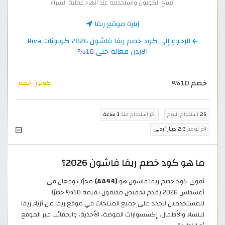
انسخ الكوبون واستخدمه عند انهاء عملية الشراء
زيارة موقع ريفا
الرجوع إلى كود خصم ريفا فاشون 2026 كوبونات Riva
الاردن فعالة حتى 10%
خصم 10%
كوبون خصم
25
استخدام اليوم
اخر استخدام منذ
1 ساعة
اخر توفير
2.3 دينار أردني
ما هو كود خصم ريفا فاشون 2026؟
أقوى كود خصم ريفا فاشون هو
(AA44)
مجرّب وفعال في
أغسطس 2026 يقدم تخفيض مضمون بقيمة 10% حصرًا
للمستخدمين الجدد على جميع المنتجات في موقع ريفا من أزياء ريفا
للنساء والأطفال، إكسسوارات الموضة، الأحذية، والحقائب عبر الموقع