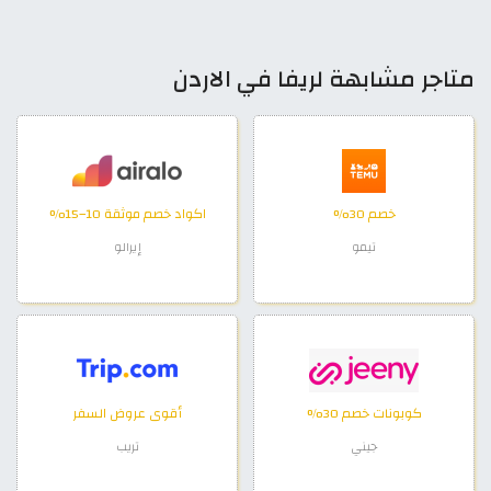
متاجر مشابهة لريفا في الاردن
خصم 30%
اكواد خصم موثقة 10–15%
تيمو
إيرالو
كوبونات خصم 30%
أقوى عروض السفر
جيني
تريب