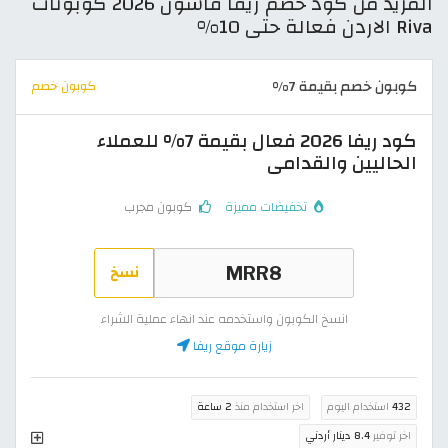
المزيد من كود خصم ريفا فاشون 2026 كوبونات
Riva الاردن فعالة حتى 10%
كوبون خصم بقيمة 7%
كوبون خصم
كود ريفا 2026 فعال بقيمة 7% للعملاء
الحاليين والقدامى
تخفيضات مميزة
كوبون مجرب
نسخ
انسخ الكوبون واستخدمه عند انهاء عملية الشراء
زيارة موقع ريفا
432
استخدام اليوم
اخر استخدام منذ
2 ساعة
اخر توفير
8.4 دينار أردني