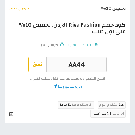
تخفيض 10%
كوبون خصم
كود خصم Riva Fashion الاردن: تخفيض 10%
على اول طلب
تخفيضات مميزة
كوبون مجرب
نسخ
انسخ الكوبون واستخدمه عند انهاء عملية الشراء
زيارة موقع ريفا
115
استخدام اليوم
اخر استخدام منذ
11 ساعة
اخر توفير
7.8 دينار أردني