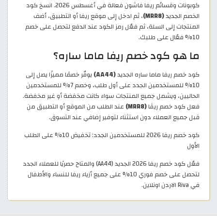
كوبونات وقسائم ريفا فاشون فعالة في أغسطس 2026. انسخ كود
الخصم الجديد
(MRR8)
، ثم ادخل إلى موقع ريفا أو التطبيق، أضف
المنتجات إلى السلة، ثم فعّل رمز الكود عند الدفع لتحصل على خصم
10% فعّال على طلبك.
ما هو كود خصم ريفا ماما ساره؟
كود خصم ريفا ماما ساره الجديد
(AA44)
يوفّر خصمًا مميزًا يصل إلى
10% للمستخدمين الجدد على أول طلب، وخصم 7% للمستخدمين
الحاليين، ويشمل جميع المنتجات سواء كانت مخفضة أو غير مخفضة.
فعل كود خصم ريڤا
(MRR8)
عند الطلب من الموقع أو التطبيق من
قبل جميع العملاء دون استثناء لتوفير إضافي عند التسوق.
كود خصم ريفا 2026 للمستخدمين الجدد: تخفيض 10% على الطلب
الأول
فعّل كود خصم ريفا 2026 الجديد (AA44) والمتاح حصريًا للعملاء الجدد
لتحصل على خصم فوري 10% على جميع أزياء ريفا للنساء والأطفال
في Riva الاردن اونلاين.