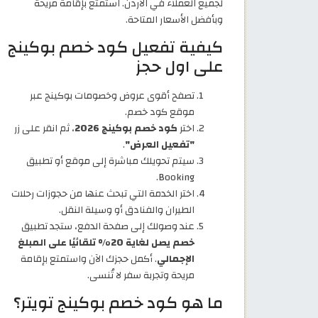
لجميع العملاء في الاردن. استمتع بإقامة مريحة
وبأفضل الأسعار المتاحة.
كيفية تفعيل كود خصم بوكينج
على اول حجز
تصفح أقوى عروض وخصومات بوكينج عبر
موقع كود خصم.
اختر
كود خصم بوكينج 2026
، ثم انقر على زر
"تفعيل العرض"
.
سيتم تحويلك مباشرة إلى موقع أو تطبيق
Booking.
اختر الخدمة التي تبحث عنها من حجوزات رحلات
الطيران والفنادق أو وسيلة النقل.
عند وصولك إلى صفحة الدفع، ستجد تطبيق
خصم يصل لغاية 20% تلقائيًا على المبلغ
الإجمالي
. أكمل حجزك الآن واستمتع بإقامة
مريحة وتجربة سفر لا تُنسى.
ما هو كود خصم بوكينج تويتر؟