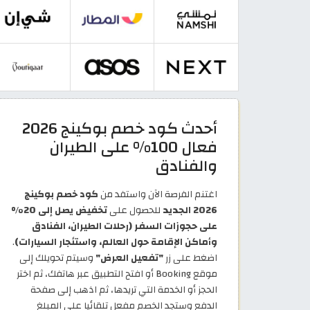
أحدث كود خصم بوكينج 2026
فعال 100% على الطيران
والفنادق
اغتنم الفرصة الآن واستفد من
كود خصم بوكينج
2026 الجديد
للحصول على
تخفيض يصل إلى 20%
على حجوزات السفر (رحلات الطيران، الفنادق
وأماكن الإقامة حول العالم، واستئجار السيارات)
.
اضغط على زر
"تفعيل العرض"
وسيتم تحويلك إلى
موقع Booking أو افتح التطبيق عبر هاتفك، ثم اختر
الحجز أو الخدمة التي تريدها، ثم اذهب إلى صفحة
الدفع وستجد الخصم مفعل تلقائيا على المبلغ