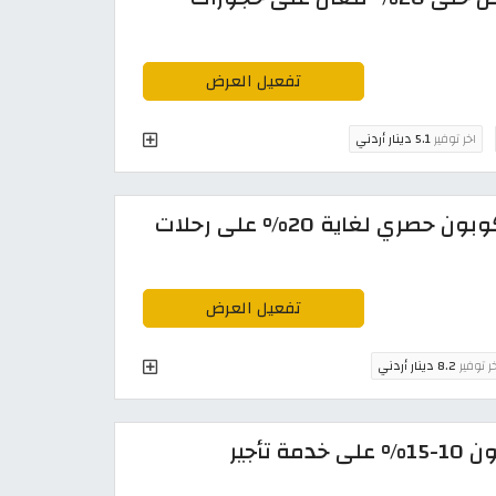
تفعيل العرض
اخر توفير
5.1 دينار أردني
خصم البوكينج 2026 الجديد | كوبون حصري لغاية 20% على رحلات
تفعيل العرض
ر توفير
8.2 دينار أردني
رمز ترويجي بوكينج الاردن: كوبون 10-15% على خدمة تأجير