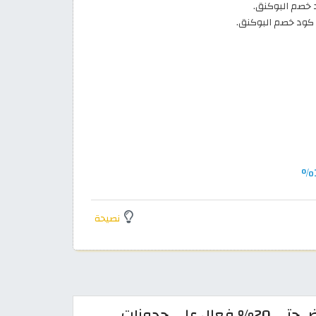
 خصم البوكنق.
 كود خصم البوكنق.
نصيحة
كود خصم بوكينج 2026: تخفيض حتى 20% فعال على حجوزات