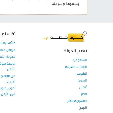
بسهولة وسرعة.
أقسام م
قائمة بمتاج
تغيير الدولة
عروض متاجر
مدونة التس
السعودية
خريطة موق
الإمارات العربية
الأردن
الكويت
عن موقع 
البحرين
الأردن
عُمان
أقوى عروض 
في الأردن
قطر
جمهورية مصر
الاردن