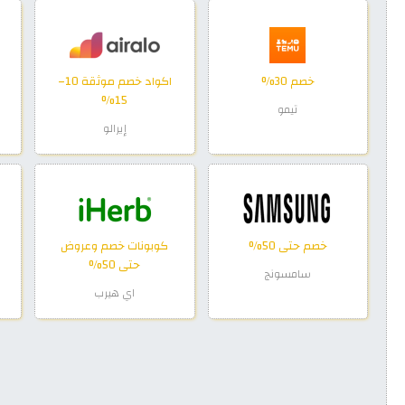
خصم 30%
اكواد خصم موثقة 10–
15%
تيمو
إيرالو
خصم حتى 50%
كوبونات خصم وعروض
حتى 50%
سامسونج
اي هيرب