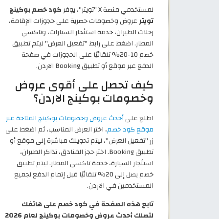
لمستخدمي منصة X "تويتر"، يوفر
كود خصم بوكينج
تويتر
عروض وخصومات حصرية على حجوزات الإقامة،
رحلات الطيران، خدمة استئجار السيارات، وتاكسي
المطار. اضغط على رابط "تفعيل العرض" ليتم تطبيق
خصم 10-20% تلقائيًا على الحجوزات في صفحة
الدفع عبر موقع أو تطبيق Booking الاردن.
كيف تحصل على أقوى عروض
وخصومات بوكينج الاردن؟
اطلع على
أحدث عروض وخصومات بوكينج المتاحة عبر
موقع كود خصم
، اختر العرض المناسب، ثم اضغط على
زر "تفعيل العرض"، ليتم تحويلك مباشرة إلى موقع أو
تطبيق Booking. اختر حجز الفنادق، تذاكر الطيران،
استئجار السيارة، خدمة تاكسي المطار. ليتم تطبيق
خصم يصل إلى 20% تلقائيًا قبل إتمام الدفع لجميع
المستخدمين في الاردن.
تابع هذه الصفحة في كود خصم على هاتفك
لتصلك أحدث عروض وخصومات بوكينج لعام 2026