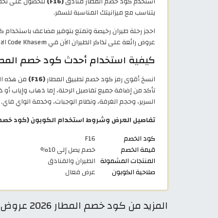
استخدم كود خصم المطار فنادق
(F16)
يتناسب مع ميزانيتك المناسبة للسفر.
احجز رحلة طيران رخيصة وتمتع بتوفير مضاعف باستخدام 
عروض رائعة على تذاكر الطيران الآن في Code Khasem الاردن!
كيفية استخدام أحدث كود خصم المطار
انسخ أقوى رمز كود خصم تطبيق المطار
(F16)
من هذه الصفحة على CodeKhasem، ثم تفضل بزيارة موقع المطار الإل
تأكد من إضافة جميع تفاصيل الرحلة، إما ذهاب وإياب أو ذ
السرير، وحجم الغرفة، ونظام الوجبات، وخدمة الواي فاي. 
تفاصيل العرض وشروط استخدام الكوبون (كود خصم المطا
كود الخصم
F16
قيمة الخصم
خصم يصل إلى 10%
المنتجات المشمولة
الطيران والفنادق
صلاحية الكوبون
عرض فعال
المزيد من كود خصم المطار 2026 عروض وكوبونات تطبيق Almatar فعالة 100%