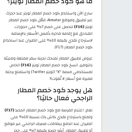
ما هو كود خصم المطار تويتر؟
سارع الآن واستخدم كود خصم المطار تويتر عند حجزك
عبر تطبيق وموقع Almatar. فعّل كود خصم المطار
تويتر
(F16)
لتحصل على خصم 7% على حجوزات
الفنادق مع إقامة فاخرة بأفضل الأسعار بالإضافة
لاسترجاع نقدي بقيمة 10% على الطيران عند استخدام
كود خصم المطار (F17).
عروض تطبيق المطار تمنحك تجربة سفر ممتعة ومليئة
بالتوفير، انسخ كود خصم المطار تويتر
(F16)
الخاص
لمستخدمي منصة "X" (تويتر Twitter) واستمتع برحلة
مميزة مع أسعار لا تُفوت!!
هل يوجد كود خصم المطار
الراجحي فعال حاليًا؟
نعم، اغتنم الفرصة مع كود خصم المطار الجديد
(F17)
وتمتع باسترجاع نقدي كاش باك بنسبة 10% على
الطيران عند الدفع ببطاقات مصرف الراجحي عبر موقع
أو تطبيق المطار. أيضًا خصم بقيمة 7% على حجز