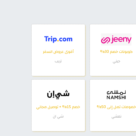
كوبونات خصم 30%
أقوى عروض السفر
جيني
تريب
خصومات تصل إلى 50%
خصم 15% + توصيل مجاني
نمشي
شي ان