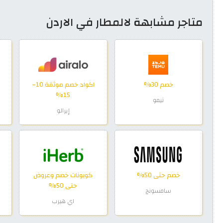
متاجر مشابهة لالمطار في الاردن
خصم 30%
اكواد خصم موثقة 10–
15%
تيمو
إيرالو
خصم حتى 50%
كوبونات خصم وعروض
حتى 50%
سامسونج
اي هيرب