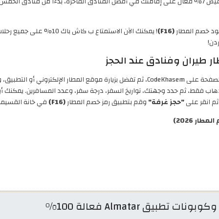
للحصول على تخفيض 7% فعال على إقامتك في أفضل الفنادق الفاخرة، بدءًا من فنادق 
كود خصم المطار
(F16)
! يمكنك الآن الاستمتاع ب ك
 طيران وفنادق عند الحجز
كتروني أو التطبيق، واختر رحلة طيران أو حجز فندق، أو باقة السفر الأنسب لك.
هاب فقط، ثم حدد وجهتك، تواريخ السفر، درجة سفر، وعدد المسافرين. يمكنك أيضً
ثم انقر على
"حجز غرفة"
وقم بتطبيق رمز خصم المطار
(F16)
في خانة القسيمة لتوفير ما يصل
ر 2026)