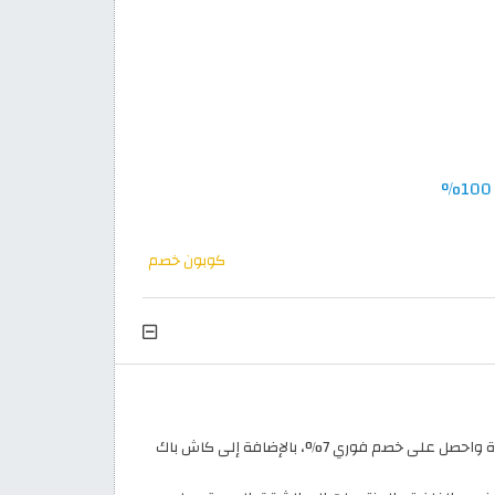
كوبون خصم
الآن! احجز فنادق وإقامات فاخرة واحصل على خصم فوري 7%، بالإضافة إلى كاش باك