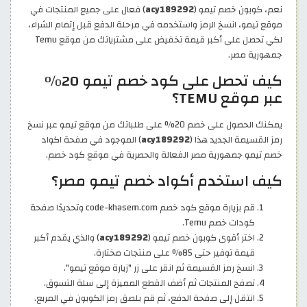
نعم، كوبون خصم تيمو (
acy189292
) فعال على جميع المنتجات في
موقع تيمو، انسخ الرمز واستخدمه في مرحلة الدفع قبل إتمام الشراء،
لكي تحصل على أكبر قيمة تخفيض على مشترياتك من موقع Temu
جمهورية مصر.
كيف تحصل على كود خصم تيمو 20%
عبر موقع TEMU؟
يمكنك الحصول على خصم 20% على طلباتك من موقع تيمو عبر نسخ
رمز القسيمة الجديد هذا (
acy189292
) الموجود في صفحة اكواد
خصم تيمو جمهورية مصر الفعالة والحصرية في موقع كود خصم.
كيف استخدم أكواد خصم تيمو مصر؟
قم بزيارة موقع كود خصم code-khasem.com وتحديدًا صفحة
كودات خصم Temu.
اختر أقوى كوبون خصم تيمو (
acy189292
) والذي يقدم أكبر
قيمة توفير حتى 85% على منتجات مختارة.
انسخ رمز القسيمة ثم انقر على زر "زيارة موقع تيمو".
تصفح المنتجات ثم أضف القطع المميزة إلى سلة التسوق.
انتقل إلى صفحة الدفع، ثم قم بلصق رمز الكوبون في المربع.