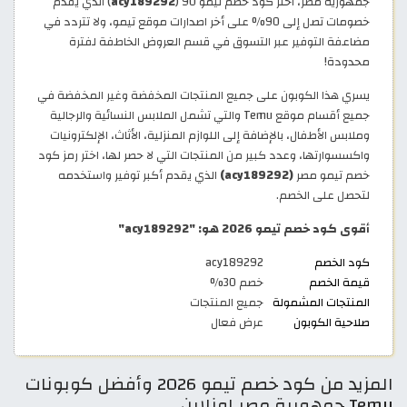
جمهورية مصر، اختر كود خصم تيمو 90 (
acy189292
) الذي يقدم
خصومات تصل إلى 90% على أخر اصدارات موقع تيمو، ولا تتردد في
مضاعفة التوفير عبر التسوق في قسم العروض الخاطفة لفترة
محدودة!
يسري هذا الكوبون على جميع المنتجات المخفضة وغير المخفضة في
جميع أقسام موقع Temu والتي تشمل الملابس النسائية والرجالية
وملابس الأطفال، بالإضافة إلى اللوازم المنزلية، الأثاث، الإلكترونيات
واكسسوارتها، وعدد كبير من المنتجات التي لا حصر لها، اختر رمز كود
خصم تيمو مصر
(acy189292)
الذي يقدم أكبر توفير واستخدمه
لتحصل على الخصم.
أقوى كود خصم تيمو 2026 هو: "acy189292"
كود الخصم
acy189292
قيمة الخصم
خصم 30%
المنتجات المشمولة
جميع المنتجات
صلاحية الكوبون
عرض فعال
المزيد من كود خصم تيمو 2026 وأفضل كوبونات
Temu جمهورية مصر اونلاين