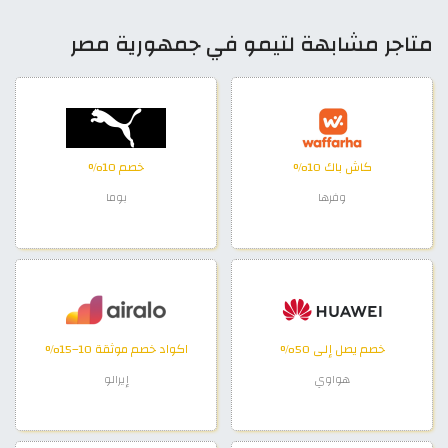
متاجر مشابهة لتيمو في جمهورية مصر
كاش باك 10%
خصم 10%
وفرها
بوما
خصم يصل إلى 50%
اكواد خصم موثقة 10–15%
هواوي
إيرالو