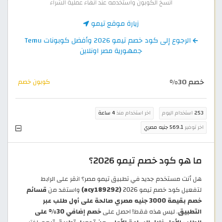
انسخ الكوبون واستخدمه عند انهاء عملية الشراء
زيارة موقع تيمو
الرجوع إلى كود خصم تيمو 2026 وأفضل كوبونات Temu
جمهورية مصر اونلاين
خصم 30%
كوبون خصم
253
استخدام اليوم
اخر استخدام منذ
4 ساعة
اخر توفير
569.1 جنيه مصري
ما هو كود خصم تيمو 2026؟
هل أنت مستخدم جديد في تطبيق تيمو مصر؟ انقر على الرابط
لتفعيل كود خصم تيمو 2026
(acy189292)
واستفد من
قسائم
خصم بقيمة 3000 جنيه مصري صالحة على أول طلب عبر
التطبيق
. ليس هذه فقط! احصل على
خصم إضافي 30% على