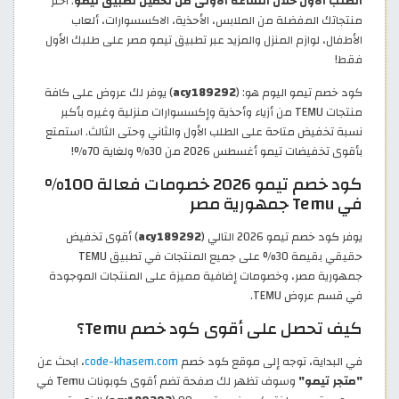
الطلب الأول خلال الساعة الأولى من تحميل تطبيق تيمو
. اختر
منتجاتك المفضلة من الملابس، الأحذية، الاكسسوارات، ألعاب
الأطفال، لوازم المنزل والمزيد عبر تطبيق تيمو مصر على طلبك الأول
فقط!
كود خصم تيمو اليوم هو: (
acy189292
) يوفر لك عروض على كافة
منتجات TEMU من أزياء وأحذية وإكسسوارات منزلية وغيره بأكبر
نسبة تخفيض متاحة على الطلب الأول والثاني وحتى الثالث. استمتع
بأقوى تخفيضات تيمو أغسطس 2026 من 30% ولغاية 70%!
كود خصم تيمو 2026 خصومات فعالة 100%
في Temu جمهورية مصر
يوفر كود خصم تيمو 2026 التالي (
acy189292
) أقوى تخفيض
حقيقي بقيمة 30% على جميع المنتجات في تطبيق TEMU
جمهورية مصر، وخصومات إضافية مميزة على المنتجات الموجودة
في قسم عروض TEMU.
كيف تحصل على أقوى كود خصم Temu؟
في البداية، توجه إلى موقع كود خصم
code-khasem.com
، ابحث عن
"متجر تيمو"
وسوف تظهر لك صفحة تضم أقوى كوبونات Temu في