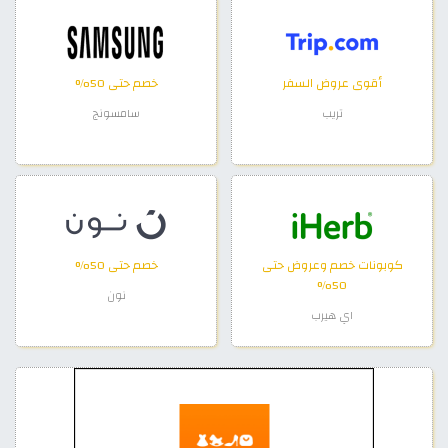
أقوى عروض السفر
خصم حتى 50%
تريب
سامسونج
كوبونات خصم وعروض حتى
خصم حتى 50%
50%
نون
اي هيرب