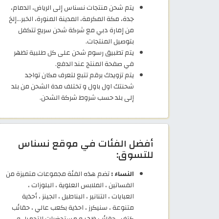
يتم شحن منتجات نسناس إلى الرياض، الدمام،
جدة، مكة المكرمة، المدينة المنورة، الخبر…إلخ
من إمارة دبي مع شركة شحن سريع تتكفل
بتوصيل المنتجات.
يتم تطبيق رسوم شحن على كل طلبية تظهر
في صفحة المنتج عند الدفع.
يتم تزويدك برقم تتبع لتعرف مكان تواجد
شحنتك اول باول و تختلف مدة الشحن من بلد
إلى بلد حسب شروط شركة الشحن.
أفضل الفئات في موقع نسناس
للتسوق:
النساء :
تضم هذه الفئة مجموعات متميزة من
الفساتين ، الملابس العلوية ، البلوزات ،
العبايات ، التنانير ، البناطيل ، الجينز ، أحذية
متنوعة ، سنيكرز ، احذية بكعب عالي ، حقائب
كتف ، حقائب ظهر و مستحضرات التجميل و