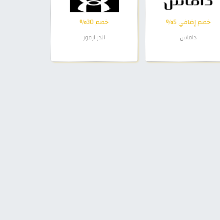
خصم إضافي 5%
خصم 30%
داماس
اندر ارمور