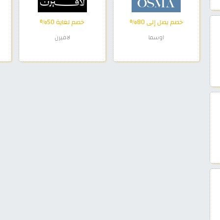
خصم يصل إلى 80%
خصم لغاية 50%
اوسما
لافيرن