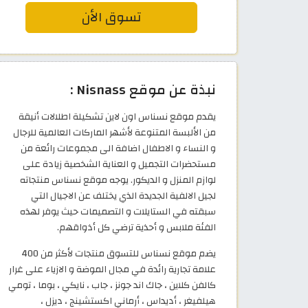
تسوق الأن
نبذة عن موقع Nisnass :
يقدم موقع نسناس اون لاين تشكيلة اطلالات أنيقة
من الألبسة المتنوعة لأشهر الماركات العالمية للرجال
و النساء و الاطفال اضافة الى مجموعات رائعة من
مستحضرات التجميل و العناية الشخصية زيادة على
لوازم المنزل و الديكور. يوجه موقع نسناس منتجاته
لجيل الالفية الجديدة الذي يختلف عن الاجيال التي
سبقته في الستايلات و التصميمات حيث يوفر لهذه
الفئة ملابس و أحذية ترضي كل أذواقهم.
يضم موقع نسناس للتسوق منتجات لأكثر من 400
علامة تجارية رائدة في مجال الموضة و الازياء على غرار
كالفن كلاين ، جاك اند جونز ، جاب ، نايكي ، بوما ، تومي
هيلفيغر ، أديداس ، أرماني اكستشينج ، ديزل ،