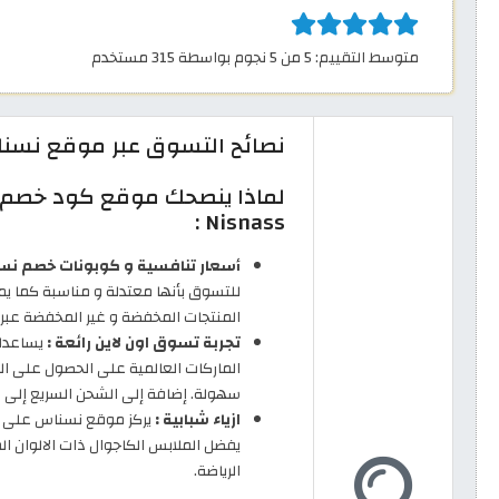
متوسط التقييم: 5 من 5 نجوم بواسطة 315 مستخدم
نصائح التسوق عبر موقع نسنا
لماذا ينصحك موقع كود خصم
Nisnass :
أسعار تنافسية و كوبونات خصم نسن
للتسوق بأنها معتدلة و مناسبة كما 
المنتجات المخفضة و غير المخفضة عبر تطبيق ك
تجربة تسوق اون لاين رائعة :
يساعدك 
الماركات العالمية على الحصول على الع
سهولة. إضافة إلى الشحن السريع إلى ال
ازياء شبابية :
يركز موقع نسناس على توف
يفضل الملابس الكاجوال ذات الالوان الم
الرياضة.