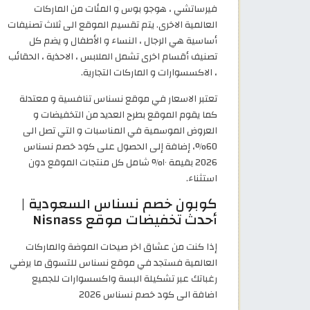
فيرساتشي ، هوجو بوس و المئات من الماركات
العالمية الاخرى. يتم تقسيم الموقع الى ثلاث تصنيفات
أساسية هي الرجال ، النساء و الأطفال و يضم كل
تصنيف أقسام اخرى تشمل الملابس ، الاحذية ، الحقائب
، الاكسسوارات و الماركات التجارية.
تعتبر الاسعار في موقع نسناس تنافسية و معتدلة
كما يقوم الموقع بطرح العديد من التخفيضات و
العروض الموسمية في المناسبات و التي تصل الى
60%، إضافة إلى الحصول على كود خصم نسناس
2026 بقيمة ١٠% شامل كل منتجات الموقع دون
استثناء.
كوبون خصم نسناس السعودية |
أحدث تخفيضات موقع Nisnass
إذا كنت من عشاق اخر صيحات الموضة والماركات
العالمية فستجد في موقع نسناس للتسوق ما يرضي
رغباتك عبر تشكيلة البسة واكسسوارات للجميع
اضافة الى كود خصم نسناس 2026