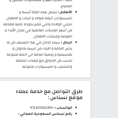
المكياج.
الأطفال :
تشمل هذه الفئة ألبسة و
اكسسوارات أنيقة للاولاد و البنات و الاطفال
حديثي الولادة والتي تتميز بجودة عالية مقدمة
من أشهر الماركات العالمية في مجال الأزياء و
الموضة ومنتجات الاطفال.
الرجال :
سيجد الرجال في هذا التصنيف كل ما
يخص الاناقة و الازياء من البسة كاجوال و
كلاسيكية و رياضية اضافة الى احذية متنوعة
تناسب كل الاذواق مع معدات الحلاقة
والتشذيب و اكسسوارات متنوعة.
طرق التواصل مع خدمة عملاء
موقع نسناس :
الواتساب :
+97142566180
رقم نسناس السعودية المجاني :