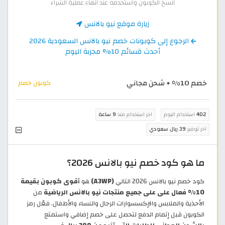
انسخ الكوبون واستخدمه عند انهاء عملية الشراء
زيارة موقع نيو بالانس
الرجوع إلى كوبونات خصم نيو بالانس السعودية 2026
أحدث قسائم 10% مجربة اليوم
خصم 10% + شحن مجاني
كوبون خصم
402
استخدام اليوم
اخر استخدام منذ
9 ساعة
اخر توفير
39 ريال سعودي
ما هو كود خصم نيو بالانس 2026؟
كود خصم نيو بالانس 2026 التالي
(A3WP)
هو
أقوى كوبون بقيمة
10% فعال على على جميع منتجات نيو بالانس الرياضية
من
الأحذية والملابس والإكسسوارات الرجال والنساء والأطفال. فعّل رمز
الكوبون قبل إتمام الدفع لتحصل على خصم إضافي واستمتع