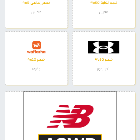
خصم لغاية 50%
خصم إضافي 5%
لافيرن
داماس
خصم 30%
خصم 10%
اندر ارمور
وفرها