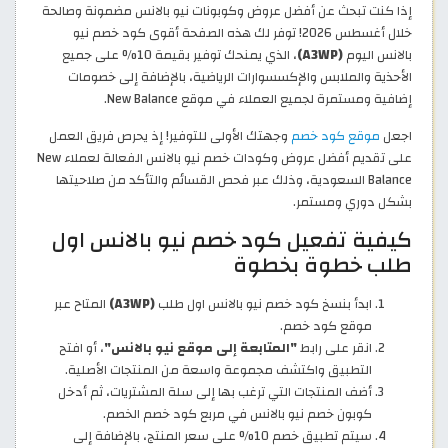
إذا كنت تبحث عن أفضل عروض وكوبونات نيو بالانس مضمونة وصالحة
خلال أغسطس 2026! توفر لك هذه الصفحة أقوى كود خصم نيو
بالانس اليوم
(A3WP)
، الذي يمنحك توفير بقيمة 10% على جميع
الأحذية والملابس والإكسسوارات الرياضية، بالإضافة إلى خصومات
إضافية ومستمرة لجميع العملاء في موقع New Balance.
اجعل
موقع كود خصم
وجهتك الأولى للتوفير! إذ يحرص فريق العمل
على تقديم أفضل عروض وكودات خصم نيو بالانس الفعالة لعملاء New
Balance السعودية، وذلك عبر فحص القسائم والتأكد من صلاحيتها
بشكل دوري ومستمر.
كيفية تفعيل كود خصم نيو بالانس اول
طلب خطوة بخطوة
ابدأ بنسخ كود خصم نيو بالانس اول طلب
(A3WP)
المتاح عبر
موقع كود خصم.
انقر على رابط
"المتابعة إلى موقع نيو بالانس"
، أو افتح
التطبيق واكتشف مجموعة واسعة من المنتجات الأصلية.
أضف المنتجات التي ترغب بها إلى سلة المشتريات، ثم أدخل
كوبون خصم نيو بالانس في مربع كود خصم الخصم.
سيتم تطبيق خصم 10% على سعر المنتج، بالإضافة إلى