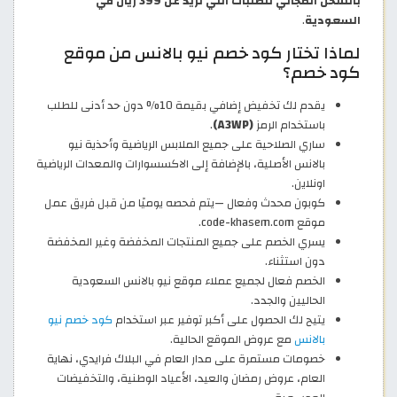
بالشحن المجاني للطلبات التي تزيد عن 399 ريال في
السعودية
.
لماذا تختار كود خصم نيو بالانس من موقع
كود خصم؟
يقدم لك تخفيض إضافي بقيمة 10% دون حد أدنى للطلب
باستخدام الرمز
(A3WP)
.
ساري الصلاحية على جميع الملابس الرياضية وأحذية نيو
بالانس الأصلية، بالإضافة إلى الاكسسوارات والمعدات الرياضية
اونلاين.
كوبون محدث وفعال —يتم فحصه يوميًا من قبل فريق عمل
موقع code-khasem.com.
يسري الخصم على جميع المنتجات المخفضة وغير المخفضة
دون استثناء.
الخصم فعال لجميع عملاء موقع نيو بالانس السعودية
الحاليين والجدد.
يتيح لك الحصول على أكبر توفير عبر استخدام
كود خصم نيو
بالانس
مع عروض الموقع الحالية.
خصومات مستمرة على مدار العام في البلاك فرايدي، نهاية
العام، عروض رمضان والعيد، الأعياد الوطنية، والتخفيضات