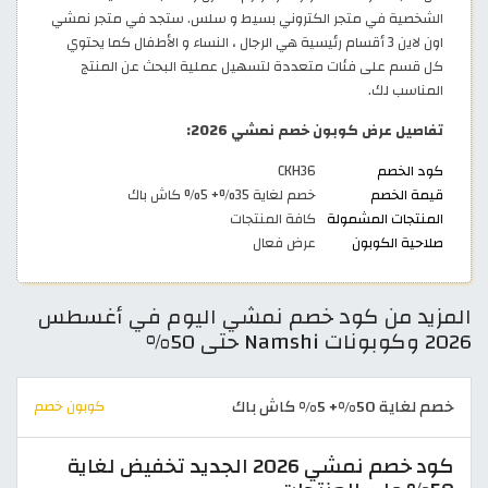
الشخصية في متجر الكتروني بسيط و سلس. ستجد في متجر نمشي
اون لاين 3 أقسام رئيسية هي الرجال ، النساء و الأطفال كما يحتوي
كل قسم على فئات متعددة لتسهيل عملية البحث عن المنتج
المناسب لك.
تفاصيل عرض كوبون خصم نمشي 2026:
كود الخصم
CKH36
قيمة الخصم
خصم لغاية 35%+ 5% كاش باك
المنتجات المشمولة
كافة المنتجات
صلاحية الكوبون
عرض فعال
المزيد من كود خصم نمشي اليوم في أغسطس
2026 وكوبونات Namshi حتى 50%
خصم لغاية 50%+ 5% كاش باك
كوبون خصم
كود خصم نمشي 2026 الجديد تخفيض لغاية