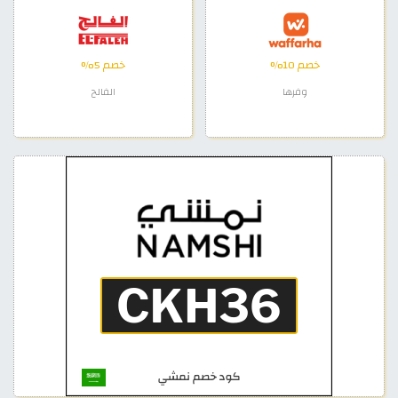
خصم 10%
خصم 5%
وفرها
الفالح