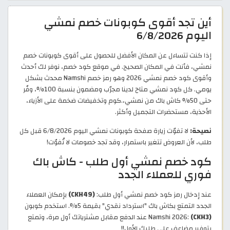
أين تجد أقوى كوبونات خصم نمشي
اليوم 6/8/2026
إذا كنت تتساءل عن المكان الأفضل للحصول على أقوى كوبونات خصم
نمشي، فأنت في المكان الصحيح. في موقع كود خصم، نوفر لك أحدث
وأقوى كود خصم نمشي 2026 وهو رمز خصم Namshi محدث بشكل
يومي. كل كود نمشي متاح لدينا مجرّب ومضمون بنسبة 100%، وفّر
حتى 50% كاش باك من نمشي،.كوم وتخفيضات ضخمة على الأزياء،
الأحذية، مستحضرات التجميل وأكثر.
نصيحة:
لا تفوّت زيارة صفحة كوبونات نمشي اليوم 6/8/2026 قبل كل
طلب، لأن العروض تتغير باستمرار، وقد تجد خصومات لا تُفوّت!
كود خصم نمشي أول طلب - كاش باك
فوري للعملاء الجدد
عند إدخال رمز كود خصم نمشي أول طلب:
(CKH49)
بإمكان العملاء
الجدد التمتع بكاش باك "استرداد نقدي" بقيمة 5%. استخدم كوبون
(CKH3)
Namshi 2026:
عند الدفع مقابل مشترياتك أول مرة، وتمتع
بتوفير مضاعف على طلبك الأول!!