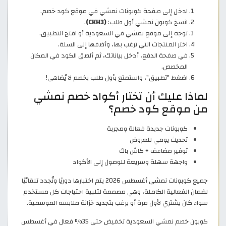
ادخل إلى صفحة كوبونات نمشي في موقع كود خصم.
انسخ كوبون نمشي أول طلب:
(CKH3)
.
توجه إلى موقع نمشي في السعودية أو افتح التطبيق.
اختر المنتجات التي ترغب بها، وأضفها إلى السلة.
في صفحة الدفع، أدخل بياناتك، ثم ألصق الكود في المكان
المخصص.
اضغط "تطبيق"، واستمتع بأول طلب بخصم لا يُضاهى!
لماذا عليك أن تختار أكواد خصم نمشي
من موقع كود خصم؟
كوبونات جديدة فعالة ومجربة
تحديث يومي للعروض
توفير مضاعف + كاش باك
واجهة سهلة وسريعة للوصول إلى الأكواد
جميع كوبونات نمشي أغسطس 2026 يتم اختبارها دوريًا وتُجدد تلقائيًا
لضمان الفعالية الكاملة، وهي مصممة لتلبية احتياجات كل مستخدم
سواء كان يشتري لأول مرة أو يرغب بتجديد خزانة ملابسه الموسمية.
كوبون خصم نمشي السعودية تخفيض حتى 35% فعال في أغسطس