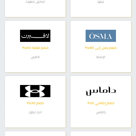
تيمو
الدخيل للعود
خصم يصل إلى 80%
خصم لغاية 50%
اوسما
لافيرن
خصم إضافي 5%
خصم 30%
داماس
اندر ارمور