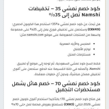
كود خصم نمشي 35 – تخفيضات
Namshi تصل إلى 35%
هل تبحث عن كود خصم نمشي %35؟ استخدم هذا الكوبون الحصري:
(CKH49)
وستحصل على تخفيض فوري يصل إلى 35% على مجموعة
واسعة من المنتجات المعروضة على موقع namshi.com مثل:
الملابس والأزياء العصرية
لوازم الأطفال
مستلزمات المنزل
فقط انسخ كود نمشي السعودية، ثم توجه إلى موقع أو تطبيق
Namshi، وألصقه في خانة القسيمة عند الدفع. ستحصل على أقوى
تخفيض ممكن مباشرةً، وبدون أي خطوات معقدة.
كود خصم نمشي 70 – خصم هائل يشمل
مستحضرات التجميل
هل متاح كود خصم نمشي 70؟ بالتأكيد! استخدم أقوى كوبون خصم
نمشي 2026 التالي:
(CKH3)
لتستمتع بعروض ضخمة تصل حتى 70%