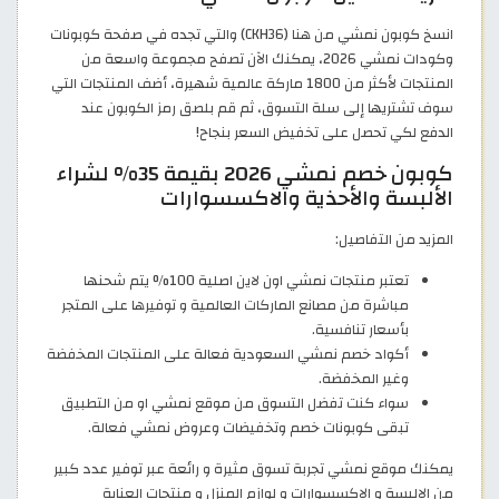
انسخ كوبون نمشي من هنا (CKH36) والتي تجده في صفحة كوبونات
وكودات نمشي 2026، يمكنك الآن تصفح مجموعة واسعة من
المنتجات لأكثر من 1800 ماركة عالمية شهيرة، أضف المنتجات التي
سوف تشتريها إلى سلة التسوق، ثم قم بلصق رمز الكوبون عند
الدفع لكي تحصل على تخفيض السعر بنجاح!
كوبون خصم نمشي 2026 بقيمة 35% لشراء
الألبسة والأحذية والاكسسوارات
المزيد من التفاصيل:
تعتبر منتجات نمشي اون لاين اصلية 100% يتم شحنها
مباشرة من مصانع الماركات العالمية و توفيرها على المتجر
بأسعار تنافسية.
أكواد خصم نمشي السعودية فعالة على المنتجات المخفضة
وغير المخفضة.
سواء كنت تفضل التسوق من موقع نمشي او من التطبيق
تبقى كوبونات خصم وتخفيضات وعروض نمشي فعالة.
يمكنك موقع نمشي تجربة تسوق مثيرة و رائعة عبر توفير عدد كبير
من الالبسة و الاكسسوارات و لوازم المنزل و منتجات العناية