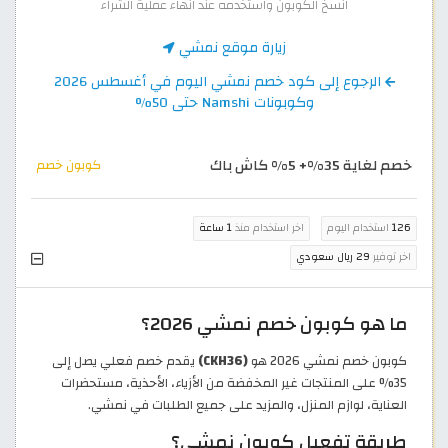
انسخ الكوبون واستخدمه عند انهاء عملية الشراء
زيارة موقع نمشي
الرجوع إلى كود خصم نمشي اليوم في أغسطس 2026
وكوبونات Namshi حتى 50%
خصم لغاية 35%+ 5% كاش باك
كوبون خصم
126
استخدام اليوم
اخر استخدام منذ
1 ساعة
اخر توفير
29 ريال سعودي
ما هو كوبون خصم نمشي 2026؟
كوبون خصم نمشي 2026 هو
(CKH36)
يقدم خصم فعلي يصل إلى
35% على المنتجات غير المخفضة من الأزياء، الأحذية، مستحضرات
العناية، لوازم المنزل، والمزيد على جميع الطلبات في نمشي.
طريقة تفعيل كوبون نمشي؟