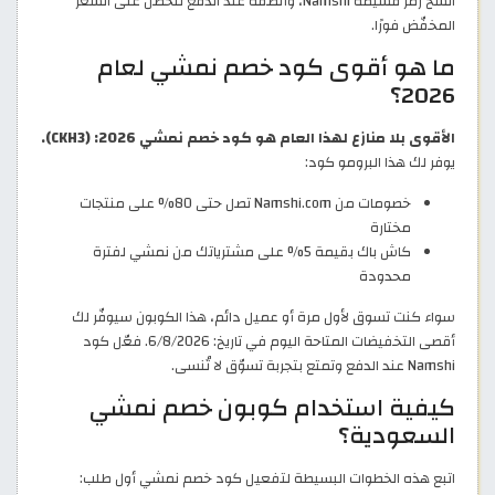
انسخ رمز قسيمة Namshi، وألصقه عند الدفع لتحصل على السعر
المخفّض فورًا.
ما هو أقوى كود خصم نمشي لعام
2026؟
الأقوى بلا منازع لهذا العام هو كود خصم نمشي 2026: (CKH3).
يوفر لك هذا البرومو كود:
خصومات من Namshi.com تصل حتى 80% على منتجات
مختارة
كاش باك بقيمة 5% على مشترياتك من نمشي لفترة
محدودة
سواء كنت تسوق لأول مرة أو عميل دائم، هذا الكوبون سيوفّر لك
أقصى التخفيضات المتاحة اليوم في تاريخ: 6/8/2026. فعّل كود
Namshi عند الدفع وتمتع بتجربة تسوّق لا تُنسى.
كيفية استخدام كوبون خصم نمشي
السعودية؟
اتبع هذه الخطوات البسيطة لتفعيل كود خصم نمشي أول طلب: