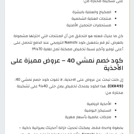
على تشكيلة مختارة من:
المكياج والعناية بالبشرة
منتجات العناية الشخصية
مستحضرات التجميل الأصلية
كل ما عليك فعله هو التحقق من أن المنتجات التي اخترتها مشمولة
بالعرض، ثم قم بتفعيل كود Namshi الترويجي عند الدفع لتحصل على
أعلى توفير وأكبر نسبة تخفيض ممكنة تصل لغاية 70%!!
كود خصم نمشي 40 – عروض مميزة على
الأحذية
إن كنت تبحث عن عروض على الاحذية، لا تفوت كود خصم نمشي 40:
(CKH49)
. هذا الكود يمنحك تخفيض يصل حتى 40% على تشكيلة
مختارة من:
الأحذية الرياضية
السنيكرز اليومية
ماركات عالمية بأسعار مغرية
بخطوة واحدة فقط، يمكنك تحديث خزانة أحذيتك بميزانية ذكية –