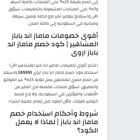
إلى خصم بقيمة 15% على المنتجات كاملة السعر
و7% على المنتجات المشمولة بالتخفيضات. تسوّق
الآن واستمتع بتوفير أكبر مع خدمة توصيل سريعة
ومجانية في السعودية إلى كافة المدن.
أقوى خصومات ماماز اند باباز
المشاهير | كود خصم ماماز اند
باباز اروى
اغتنم أقوى تخفيضات ماميز اند بابيز للمشاهير الآن!
استخدم كود خصم ماماز اند باباز اروى
(A555)
واستفد
من خصم حصري للمتابعين يصل لغاية 15% عبر الموقع
والتطبيق. تسوّق منتجات مفضلة لدى الكثير من
الأمهات والمؤثرين في السعودية، ولا تدع فرصة
التوفير تفوتك، فعّل الكود قبل إتمام عملية الشراء.
شروط وأحكام استخدام خصم
ماماز اند باباز | لماذا لا يعمل
الكود؟