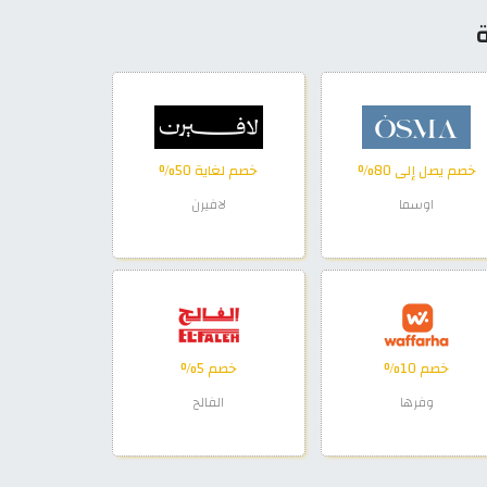
ة
خصم يصل إلى 80%
خصم لغاية 50%
اوسما
لافيرن
خصم 10%
خصم 5%
وفرها
الفالح