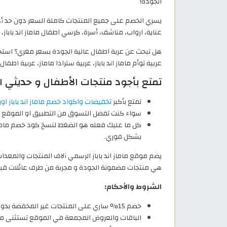
الجودة!
يسري الخصم على جميع المنتجات كاملة السعر دون حد أدن
عناية، ارواب، مناشف، أسرة، كرسي اطفال ماماز اند باباز، شنط مواليد ماماز ان
هل تبحث عن عربة اطفال عالية الجودة بسعر مغري؟ استخد
عربية توأم ماماز اند باباز، عربية سترادا ماماز، عربية اطفال خفيفه، 
تمتع بأجود منتجات الأطفال و حديثي الولادة مع 
تمتع بأكبر
تخفيضات واكواد خصم ماماز اند باباز اون
سواء كنت تفضل التسوق من التطبيق او الموقع تبق
بشكل فوري.
يضم موقع ماماز اند باباز الرسمي آلاف المنتجات والمعدات ا
هي منتجات مضمونة الجودة و مجربة من طرف عائلات قبل 
الشروط والأحكام:
خصم 15% ساري على المنتجات غير المخفضة بدون حد أدنى للطلب.
الباقات والعروض المجمعة في الموقع تستثنى من