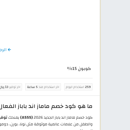
الرجوع إل
كوبون 15%
259
استخدام اليوم
اخر استخدام منذ
5 ساعة
اخر توفير
13 ريال سعودي
ما هو كود خصم ماماز اند باباز الفعال ع
كود خصم ماماز اند باباز الجديد 2026
(A555)
يمنحك
توفير حقي
والطفل من علامات عالمية موثوقة مثل نونا، بورن، دومو،