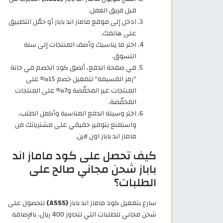
قبل فريق العمل.
ادخل إلى موقع ماماز اند باباز أو حمّل التطبيق
على هاتفك.
اختر ما يناسبك وأضف المنتجات إلى سلة
التسوق.
في صفحة الدفع، ألصق كود الخصم في خانة
"رمز القسيمة" لتفعيل خصم 15% على
المنتجات غير المخفّضة و7% على المنتجات
المخفّضة.
اختر وسيلة الدفع المناسبة وأكمل الطلب،
واستمتع بتوفير حقيقي على مشترياتك من
ماماز اند باباز اون لاين.
كيف تحصل على كود ماماز اند
باباز شحن مجاني صالح على
الطلبات؟
سارع بتفعيل كود ماماز اند باباز
(A555)
للحصول على
شحن مجاني للطلبات التي تتجاوز 400 ريال، بالإضافة