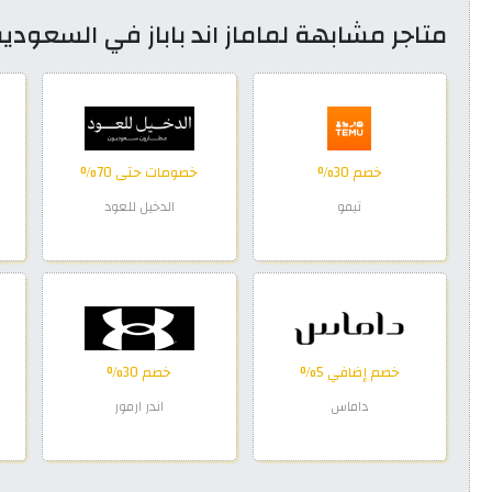
متاجر مشابهة لماماز اند باباز في السعودي
خصم 30%
خصومات حتى 70%
تيمو
الدخيل للعود
خصم إضافي 5%
خصم 30%
داماس
اندر ارمور