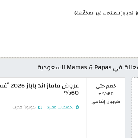
د باباز للمنتجات غير المخفّضة)
عروض م
خصم حتى
60%
60% +
كوبون إضافي
تخفيضات مميزة
كوبون مجرب