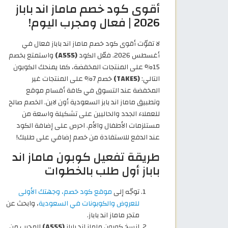
أقوى كود خصم ماماز اند باباز
2026 | فعال ومجرب اليوم!
لا تفوّت أقوى كود خصم ماماز اند باباز فعال في
أغسطس 2026. فعّل الكود
(A555)
واستمتع بخصم
15% على المنتجات المخفضة، كما يمنحك الكوبون
التالي:
(TAKE5)
خصم 7% على المنتجات غير
المخفضة عند التسوق في كافة أقسام موقع
وتطبيق ماماز اند بابز السعودية أون لاين. الخصم صالح
للعملاء الجدد والحاليين على تشكيلة واسعة من
مستلزمات الأطفال والأم. احرص على إضافة الكود
عند الدفع للاستفادة من خصم إضافي على طلبك!
طريقة تفعيل كوبون ماماز اند
باباز أول طلب بالخطوات
توجّه إلى
موقع كود خصم، وجهتك الأولى
للعروض والكوبونات في السعودية
، وابحث عن
متجر ماماز اند باباز.
انسخ كوبون ماماز اند باباز
(A555)
المجرب من