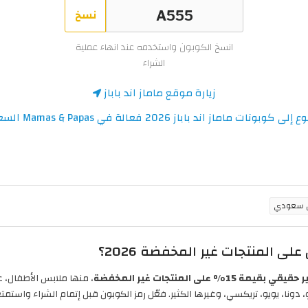
نسخ
انسخ الكوبون واستخدمه عند انهاء عملية
الشراء
زيارة موقع ماماز اند باباز
ى كوبونات ماماز اند باباز 2026 فعالة في Mamas & Papas السعودية
لى المنتجات غير المخفضة 2026؟
قي بقيمة 15% على المنتجات غير المخفضة
، منها ملابس الأطفال، عرب
 دونا، يويو، تريكسي، وغيرها الكثير. فعّل رمز الكوبون قبل إتمام الشراء واس