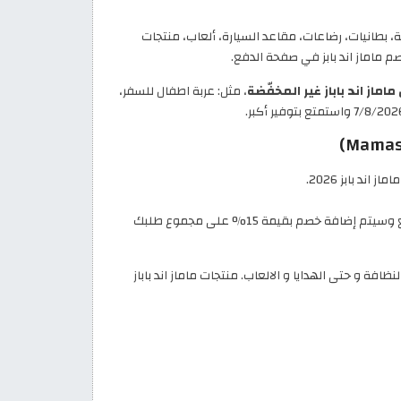
بطانيات، رضاعات، مقاعد السيارة، ألعاب، منتجات
في صفحة الدفع.
، مثل: عربة اطفال للسفر،
د بابز 2026.
كل ما عليك فعله هو الضغط لنسخ كود خصم ماماز اند باباز السعودية الحصري لدى موقعنا، موقع كود خصم، وتطبيقه قبل الدفع وسيتم إضافة خصم بقيمة 15% على مجموع طلبك
افة و حتى الهدايا و الالعاب. منتجات ماماز اند باباز