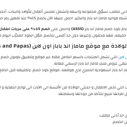
ى للطلب. تسوّق مجموعة واسعة وتشمل: ملابس أطفال للأولاد والبنات، أحذية، 
د باباز والكثير. احصل عليها الآن بخصم 15% عند تفعيل رمز خصم ماماز اند بابز
م كود خصم ماماز اند بابز
(A555)
واحصل على
خصم 15% على عربات اطفال ماماز اند باباز غير المخفّضة
مهد محمول، وغيرها دون حد أقصى للخصم. فعّل الكود المجرّب اليوم 7/8/2026 واستمتع بتوفير أكبر.
موقع ماماز اند باباز اون لاين (Mamas and Papas)
 لاين
التي تشمل المنتجات بالسعر الكامل فقط عبر موقع وتطبيق كوبون خصم ماماز ان
ى عروض متجر ماماز اند باباز الرسمي فعالة.
لتي تخص الاطفال و حديثي الولادة من الألبسة الى الاثاث الى لوازم التغذية و النظ
طرحها للبيع للتأكد من جودتها وسلامتها.
 الخصم.